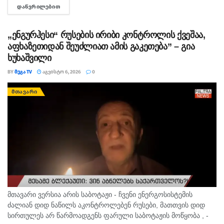
ᲓᲐᲬᲕᲠᲘᲚᲔᲑᲘᲗ
DETAILS
ერთი კლინიკაში მომხდარ ფაქტს, რა დროსაც კლინიკის ერთ-
ერთმა...
„ენგურჰესი“ რუსების ირიბი კონტროლის ქვეშაა,
აფხაზეთიდან შეუძლიათ ამის გაკეთება” – გია
ხუხაშვილი
BY
ᲛᲔᲒᲐ TV
ᲐᲒᲕᲘᲡᲢᲝ 6, 2026
0
ᲛᲗᲐᲕᲐᲠᲘ
მთავარი ვერსია არის საბოტაჟი - ჩვენი ენერგოსისტემის
ძალიან დიდ ნაწილს აკონტროლებენ რუსები, მათთვის დიდ
სირთულეს არ წარმოადგენს ფარული საბოტაჟის მოწყობა , -