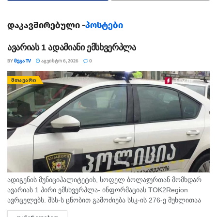
შეგახსენებთ, რომ სოფელ ჭალადიდთან სატვირთო
ავტომანქანა გზის სავალი ნაწილიდან გადავიდა, ხეს
დაკავშირებული -
პოსტები
შეეჯახა და ამოტრიალდა.
ავარიას 1 ადამიანი ემსხვერპლა
თეგები:
ავარია
ხობი
BY
ᲛᲔᲒᲐ TV
ᲐᲒᲕᲘᲡᲢᲝ 6, 2026
0
ᲛᲗᲐᲕᲐᲠᲘ
ადიგენის მუნიციპალიტეტის, სოფელ ბოლაჯურთან მომხდარ
ავარიას 1 პირი ემსხვერპლა- ინფორმაციას TOK2Region
ავრცელებს. შსს-ს ცნობით გამოძიება სსკ-ის 276-ე მუხლითაა
დაწყებული, რაც ტრანსპორტის მოძრაობის უსაფრთხოების ან