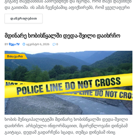
გიგაზე თავდასხმას აპირებდნენ და იცოდა, რომ თავს დაესხნენ
და გაითიშა. ის ამას ჩვენებაშიც აფიქსირებს, რომ ყველაფერი
იცოდა, - ამის შესახებ მოკლული მასწავლებლის, გიგა
ᲓᲐᲬᲕᲠᲘᲚᲔᲑᲘᲗ
DETAILS
ავალიანის...
მდინარე ხობისწყალში დედა-შვილი დაიხრჩო
BY
ᲛᲔᲒᲐ TV
ᲐᲒᲕᲘᲡᲢᲝ 6, 2026
0
ᲛᲗᲐᲕᲐᲠᲘ
ხობის მუნიციპალიტეტში მდინარე ხობისწყალში დედა-შვილი
დაიხრჩო. არსებული ინფორმაციით, მცირეწლოვანი დინებამ
გაიტაცა, დედამ გადარჩენა სცადა, თუმცა დინებამ ისიც