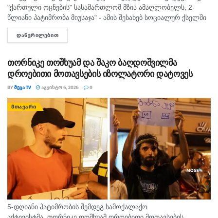
"ქართული ოცნების" სასამართლომ მზია ამაღლობელს, 2-
წლიანი პატიმრობა მიუსაჯა" - ამის შესახებ სოციალურ ქსელში
"მედიის ადვოკატირების კოალიცია" წერს და დაკავებულ
ᲓᲐᲬᲕᲠᲘᲚᲔᲑᲘᲗ
DETAILS
ჟურნალისტს სოლიდარობას უცხადებს. ორგანიზაცია...
თორნიკე თოშხუამ და შაკო ბაღდოშვილმა
დროებითი მოთავსების იზოლატორი დატოვეს
BY
ᲛᲔᲒᲐ TV
ᲐᲒᲕᲘᲡᲢᲝ 6, 2026
0
ᲛᲗᲐᲕᲐᲠᲘ
5-დღიანი პატიმრობის შემდეგ სამოქალაქო
აქტივისტმა, თორნიკე თოშხუამ დროებითი მოთავსების