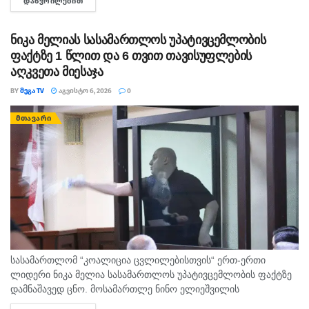
ᲓᲐᲬᲕᲠᲘᲚᲔᲑᲘᲗ
DETAILS
ექსპლუატაციის წესის დარღვევას გულისხმობს.
ნიკა მელიას სასამართლოს უპატივცემლობის
ფაქტზე 1 წლით და 6 თვით თავისუფლების
აღკვეთა მიესაჯა
BY
ᲛᲔᲒᲐ TV
ᲐᲒᲕᲘᲡᲢᲝ 6, 2026
0
ᲛᲗᲐᲕᲐᲠᲘ
სასამართლომ “კოალიცია ცვლილებისთვის“ ერთ-ერთი
ლიდერი ნიკა მელია სასამართლოს უპატივცემლობის ფაქტზე
დამნაშავედ ცნო. მოსამართლე ნინო ელიეშვილის
გადაწყვეტილებით, ნიკა მელიას 1 წლით და 6 თვით