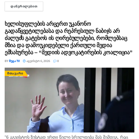
გაიტაცა. ბავშვის ცხედარი ადგილობრივმა იპოვა და
ᲓᲐᲬᲕᲠᲘᲚᲔᲑᲘᲗ
DETAILS
მდინარიდან ამოასვენა. დედის სამძებრო-სამაშველო
სამუშაოები ამ დრომდე მიმდინარეობს....
ხელისუფლების არცერთ უკანონო
გადაწყვეტილებასა და რეპრესიულ ნაბიჯს არ
ძალუძს გატეხოს ის ღირებულებები, რომლებსაც
მზია და დამოუკიდებელი ქართული მედია
ემსახურება – “მედიის ადვოკატირების კოალიცია”
BY
ᲛᲔᲒᲐ TV
ᲐᲒᲕᲘᲡᲢᲝ 6, 2026
0
ᲛᲗᲐᲕᲐᲠᲘ
"6 აგვისტოს ზუსტად ერთი წელი სრულდება მას შემდეგ, რაც