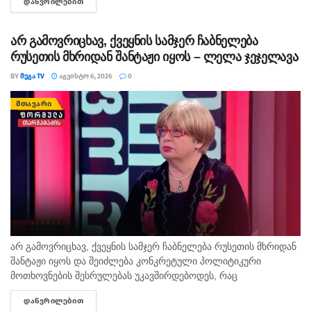
ᲓᲐᲬᲕᲠᲘᲚᲔᲑᲘᲗ
DETAILS
ამო­ას­ვე­ნა. დე­დის სამ­ძებ­რო-სა­მაშ­ვე­ლო სა­მუ­შა­ო­ე­ბი ამ დრომ­
დე...
არ გამოვრიცხავ, ქვეყნის სამჯერ ჩაბნელება
რუსეთის მხრიდან შანტაჟი იყოს – ლელა ჯეჯელავა
BY
ᲛᲔᲒᲐ TV
ᲐᲒᲕᲘᲡᲢᲝ 6, 2026
0
ᲛᲗᲐᲕᲐᲠᲘ
არ გამოვრიცხავ, ქვეყნის სამჯერ ჩაბნელება რუსეთის მხრიდან
შანტაჟი იყოს და შეიძლება კონკრეტული პოლიტიკური
მოთხოვნების შესრულებას უკავშირდებოდეს, რაც
ხელისუფლებისთვის ძნელად ასახსნელია საზოგადოებისთვის.
ᲓᲐᲬᲕᲠᲘᲚᲔᲑᲘᲗ
DETAILS
ვფიქრობ, ეს მოთხოვნები უფრო ოკუპირებულ რეგიონებს უნდა