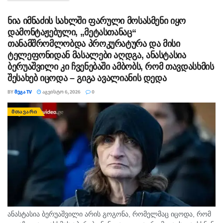
ეხებოდეს, -...
ნია იმნაძის სახლში ფარული მოსასმენი იყო
დამონტაჟებული, „მეტასთანაც“
თანამშრომლობდა პროკურატურა და მისი
ტელეფონიდან მასალები აღდგა, ანასტასია
ბერუაშვილი კი ჩვენებაში ამბობს, რომ თავდასხმის
შესახებ იცოდა – გიგა ავალიანის დედა
BY
ᲛᲔᲒᲐ TV
ᲐᲒᲕᲘᲡᲢᲝ 6, 2026
0
ᲛᲗᲐᲕᲐᲠᲘ
ანასტასია ბერუაშვილი არის გოგონა, რომელმაც იცოდა, რომ