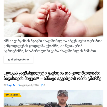
აშშ-ის ვირჯინიის შტატში ახალშობილთა ინტენსიური თერაპიის
განყოფილების ყოფილმა ექთანმა, 27 წლის ერინ
სტროტმანმა, სასამართლოში ცხრა ახალშობილის მიმართ
ბავშვზე ძალადობის ბრალდებაზე დანაშაული არ უარყო. საქმე
ᲓᲐᲬᲕᲠᲘᲚᲔᲑᲘᲗ
DETAILS
ერთ-ერთ ყველაზე გახმაურებულ სამედიცინო სკანდალად
იქცა,...
„გოგას ჯავშანჟილეტი გაუხდია და ცოლშვილიანი
ბიჭისთვის მიუცია“ – ამბავი აგვისტოს ომის გმირზე
BY
ᲛᲔᲒᲐ TV
ᲐᲒᲕᲘᲡᲢᲝ 8, 2026
0
ᲛᲗᲐᲕᲐᲠᲘ