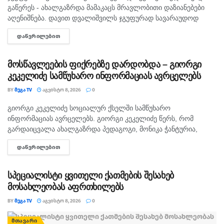
გაწერეს - ახალგაზრდა მამაკაცს მრავლობითი დაზიანებები
აღენიშნება. დავით დვალიშვილს ჯგუფურად სავარაუდოდ
ხუთამდე მოზარდი გუშინ გაუსწორდა. ჯერ-ჯერობით
ᲓᲐᲬᲕᲠᲘᲚᲔᲑᲘᲗ
DETAILS
თავდამსხმელების დაკავების შესახებ ინფორმაცია არ
გავრცელებულა. "პირველებმა" გაარკვია, რომ
სამეთვალყურეო...
მოსწავლეების ფიქრებზე დარდობდა – გიორგი
კეკელიძე სამწუხარო ინფორმაციას ავრცელებს
BY
ᲛᲔᲒᲐ TV
ᲐᲒᲕᲘᲡᲢᲝ 8, 2026
0
გიორგი კეკელიძე სოციალურ ქსელში სამწუხარო
ᲛᲗᲐᲕᲐᲠᲘ
ინფორმაციას ავრცელებს. გიორგი კეკელიძე წერს, რომ
გარდაიცვალა ახალგაზრდა პედაგოგი, მონიკა ჭანტურია,
რომელიც თავისი მოსწავლეების მიმართ განსაკუთრებული
ᲓᲐᲬᲕᲠᲘᲚᲔᲑᲘᲗ
DETAILS
სიყვარულით გამოირჩეოდა. „არასდროს მგონებია, რომ აქ,
მიწაზე ყოფნას რამე...
სპეციალისტი ყვითელი ქათმების შესახებ
მოსახლეობას აფრთხილებს
BY
ᲛᲔᲒᲐ TV
ᲐᲒᲕᲘᲡᲢᲝ 8, 2026
0
ᲛᲗᲐᲕᲐᲠᲘ