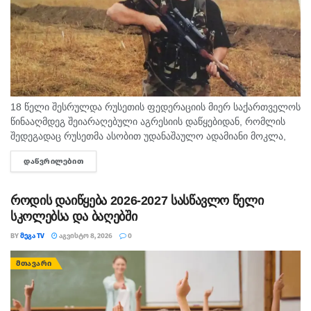
18 წელი შესრულდა რუსეთის ფედერაციის მიერ საქართველოს
წინააღმდეგ შეიარაღებული აგრესიის დაწყებიდან, რომლის
შედეგადაც რუსეთმა ასობით უდანაშაულო ადამიანი მოკლა,
დაიპყრო აფხაზეთი და ცხინვალის რეგიონი. ამ სტატიაში
ᲓᲐᲬᲕᲠᲘᲚᲔᲑᲘᲗ
DETAILS
აგვისტოს გმირი გოგიტა მაკრახიძის შესახებ...
როდის დაიწყება 2026-2027 სასწავლო წელი
სკოლებსა და ბაღებში
BY
ᲛᲔᲒᲐ TV
ᲐᲒᲕᲘᲡᲢᲝ 8, 2026
0
ᲛᲗᲐᲕᲐᲠᲘ