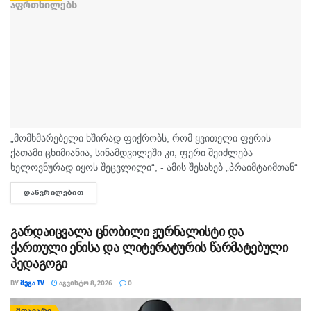
„მომხმარებელი ხშირად ფიქრობს, რომ ყვითელი ფერის
ქათამი ცხიმიანია, სინამდვილეში კი, ფერი შეიძლება
ხელოვნურად იყოს შეცვლილი“, - ამის შესახებ „პრაიმტაიმთან“
სურსათის უვნებლობის სპეციალისტი, ირაკლი არაბული
ᲓᲐᲬᲕᲠᲘᲚᲔᲑᲘᲗ
DETAILS
საუბრობს. „ბაზარი ითხოვს, რომ ქათამი იყოს...
გარდაიცვალა ცნობილი ჟურნალისტი და
ქართული ენისა და ლიტერატურის წარმატებული
პედაგოგი
BY
ᲛᲔᲒᲐ TV
ᲐᲒᲕᲘᲡᲢᲝ 8, 2026
0
ᲛᲗᲐᲕᲐᲠᲘ