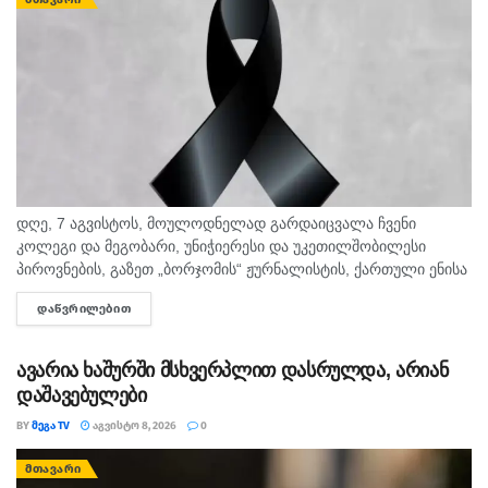
დღე, 7 აგვისტოს, მოულოდნელად გარდაიცვალა ჩვენი
კოლეგი და მეგობარი, უნიჭიერესი და უკეთილშობილესი
პიროვნების, გაზეთ „ბორჯომის“ ჟურნალისტის, ქართული ენისა
და ლიტერატურის პედაგოგი მონიკა ჭანტურია. "მეგა ტვ"
ᲓᲐᲬᲕᲠᲘᲚᲔᲑᲘᲗ
DETAILS
უდიდეს მწუხარებას გამოვხატავს მონიკა ჭანტურიას
ნაადრევად...
ავარია ხაშურში მსხვერპლით დასრულდა, არიან
დაშავებულები
BY
ᲛᲔᲒᲐ TV
ᲐᲒᲕᲘᲡᲢᲝ 8, 2026
0
ᲛᲗᲐᲕᲐᲠᲘ