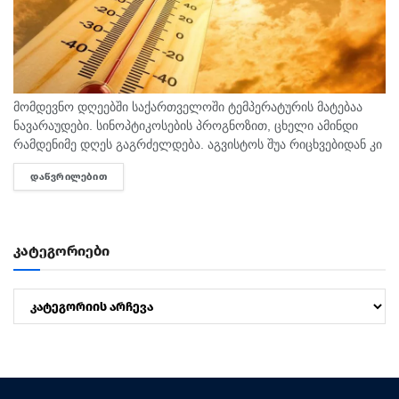
მომდევნო დღეებში საქართველოში ტემპერატურის მატებაა
ნავარაუდები. სინოპტიკოსების პროგნოზით, ცხელი ამინდი
რამდენიმე დღეს გაგრძელდება. აგვისტოს შუა რიცხვებიდან კი
ტემპერატურა 40 გრადუსს მიაღწევს. "ტემპერატურამ აგვისტოს
ᲓᲐᲬᲕᲠᲘᲚᲔᲑᲘᲗ
DETAILS
თვეში შესაძლოა 35-40 გრადუსს მიაღწიოს, ანუ ამ...
კატეგორიები
კატეგორიები