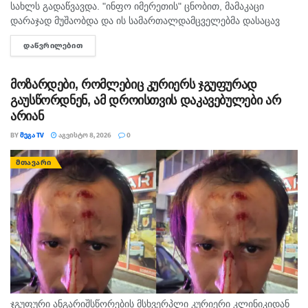
სახლს გადაწვავდა. "ინფო იმერეთის" ცნობით, მამაკაცი
დარაჯად მუშაობდა და ის სამართალდამცველებმა დასაცავ
ობიექტზე აიყვანეს. შსს-ს ინფორმაციით, დაკავებულს
ᲓᲐᲬᲕᲠᲘᲚᲔᲑᲘᲗ
DETAILS
სისხლის სამართლის კოდექსის 11 პრიმა...
მოზარდები, რომლებიც კურიერს ჯგუფურად
გაუსწორდნენ, ამ დროისთვის დაკავებულები არ
არიან
BY
ᲛᲔᲒᲐ TV
ᲐᲒᲕᲘᲡᲢᲝ 8, 2026
0
ᲛᲗᲐᲕᲐᲠᲘ
ჯგუფური ანგარიშსწორების მსხვერპლი კურიერი კლინიკიდან