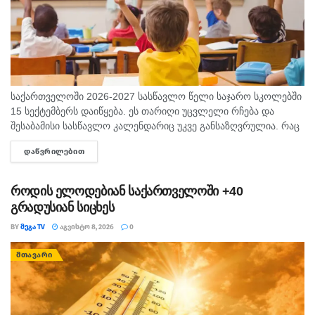
საქართველოში 2026-2027 სასწავლო წელი საჯარო სკოლებში
15 სექტემბერს დაიწყება. ეს თარიღი უცვლელი რჩება და
შესაბამისი სასწავლო კალენდარიც უკვე განსაზღვრულია. რაც
შეეხება საბავშვო ბაღებს, სასწავლო-სააღმზრდელო პროცესი
ᲓᲐᲬᲕᲠᲘᲚᲔᲑᲘᲗ
DETAILS
ასევე 15 სექტემბრიდან განახლდება. თბილისის...
როდის ელოდებიან საქართველოში +40
გრადუსიან სიცხეს
BY
ᲛᲔᲒᲐ TV
ᲐᲒᲕᲘᲡᲢᲝ 8, 2026
0
ᲛᲗᲐᲕᲐᲠᲘ