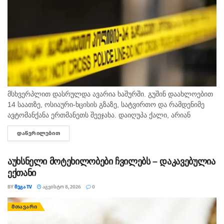
მსხვერპლით დასრულდა ავარია ხაშურში. გუშინ დაახლოებით
14 საათზე, ოსიაური-ხცისის გზაზე, სატვირთო და რამდენიმე
ავტომანქანა ერთმანეთს შეეჯახა. დაიღუპა ქალი, არიან
დაშავებულებიც. შსს-ს ინფორმაციით, გამოძიება 276-ე მუხლის
ᲓᲐᲬᲕᲠᲘᲚᲔᲑᲘᲗ
DETAILS
მე-6 ნაწილით მიმდინარეობს.
აუხსნელი მოტეხილობები ჩვილებს – დაკავებულია
ექთანი
BY
ᲛᲔᲒᲐ TV
ᲐᲒᲕᲘᲡᲢᲝ 8, 2026
0
ᲛᲗᲐᲕᲐᲠᲘ