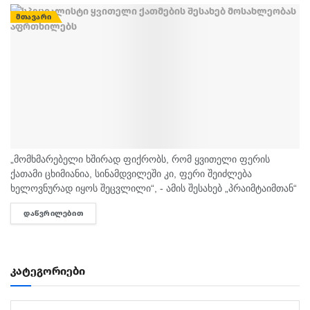
ᲛᲗᲐᲕᲐᲠᲘ
„მომხმარებელი ხშირად ფიქრობს, რომ ყვითელი ფერის
ქათამი ცხიმიანია, სინამდვილეში კი, ფერი შეიძლება
ხელოვნურად იყოს შეცვლილი“, - ამის შესახებ „პრაიმტაიმთან“
სურსათის უვნებლობის სპეციალისტი, ირაკლი არაბული
ᲓᲐᲬᲕᲠᲘᲚᲔᲑᲘᲗ
DETAILS
საუბრობს. „ბაზარი ითხოვს, რომ ქათამი იყოს...
კატეგორიები
კატეგორიები