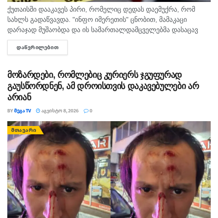
ქუთაისში დააკავეს პირი, რომელიც დედას დაემუქრა, რომ
სახლს გადაწვავდა. "ინფო იმერეთის" ცნობით, მამაკაცი
დარაჯად მუშაობდა და ის სამართალდამცველებმა დასაცავ
ობიექტზე აიყვანეს. შსს-ს ინფორმაციით, დაკავებულს
ᲓᲐᲬᲕᲠᲘᲚᲔᲑᲘᲗ
DETAILS
სისხლის სამართლის კოდექსის 11 პრიმა...
მოზარდები, რომლებიც კურიერს ჯგუფურად
გაუსწორდნენ, ამ დროისთვის დაკავებულები არ
არიან
BY
ᲛᲔᲒᲐ TV
ᲐᲒᲕᲘᲡᲢᲝ 8, 2026
0
ᲛᲗᲐᲕᲐᲠᲘ