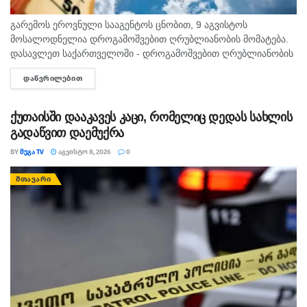
გარემოს ეროვნული სააგენტოს ცნობით, 9 აგვისტოს
მოსალოდნელია დროგამოშვებით ღრუბლიანობის მომატება.
დასავლეთ საქართველოში - დროგამოშვებით ღრუბლიანობის
მომატება. უმეტეს რაიონში ხანმოკლე წვიმა და ელჭექი, ზოგან
ᲓᲐᲬᲕᲠᲘᲚᲔᲑᲘᲗ
DETAILS
ძლიერი. დასავლეთის ქარი 10-15 მ/წმ, ელჭექის დროს
შესაძლებელია ქარის...
ქუთაისში დააკავეს კაცი, რომელიც დედას სახლის
გადაწვით დაემუქრა
BY
ᲛᲔᲒᲐ TV
ᲐᲒᲕᲘᲡᲢᲝ 8, 2026
0
ᲛᲗᲐᲕᲐᲠᲘ