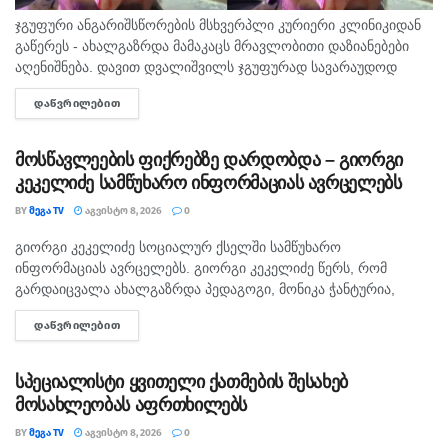
ჯგუფური ანგარიშსწორების მსხვერპლი კურიერი კლინიკიდან
გაწერეს - ახალგაზრდა მამაკაცს მრავლობითი დაზიანებები
აღენიშნება. დავით დვალიშვილს ჯგუფურად სავარაუდოდ
ხუთამდე მოზარდი გუშინ გაუსწორდა. ჯერ-ჯერობით
ᲓᲐᲬᲕᲠᲘᲚᲔᲑᲘᲗ
DETAILS
თავდამსხმელების დაკავების შესახებ ინფორმაცია არ
გავრცელებულა. "პირველებმა" გაარკვია, რომ
სამეთვალყურეო...
მოსწავლეების ფიქრებზე დარდობდა – გიორგი
კეკელიძე სამწუხარო ინფორმაციას ავრცელებს
BY
ᲛᲔᲒᲐ TV
ᲐᲒᲕᲘᲡᲢᲝ 8, 2026
0
გიორგი კეკელიძე სოციალურ ქსელში სამწუხარო
ᲛᲗᲐᲕᲐᲠᲘ
ინფორმაციას ავრცელებს. გიორგი კეკელიძე წერს, რომ
გარდაიცვალა ახალგაზრდა პედაგოგი, მონიკა ჭანტურია,
რომელიც თავისი მოსწავლეების მიმართ განსაკუთრებული
ᲓᲐᲬᲕᲠᲘᲚᲔᲑᲘᲗ
DETAILS
სიყვარულით გამოირჩეოდა. „არასდროს მგონებია, რომ აქ,
მიწაზე ყოფნას რამე...
სპეციალისტი ყვითელი ქათმების შესახებ
მოსახლეობას აფრთხილებს
BY
ᲛᲔᲒᲐ TV
ᲐᲒᲕᲘᲡᲢᲝ 8, 2026
0