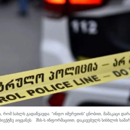
, რომ სახლს გადაწვავდა. "ინფო იმერეთის" ცნობით, მამაკაცი დარ
იექტზე აიყვანეს. შსს-ს ინფორმაციით, დაკავებულს სისხლის სამ