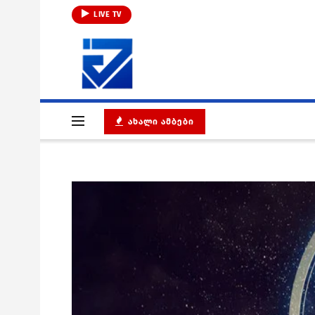
LIVE TV
ᲐᲮᲐᲚᲘ ᲐᲛᲑᲔᲑᲘ