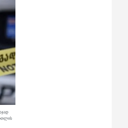
აჯად
ართლის