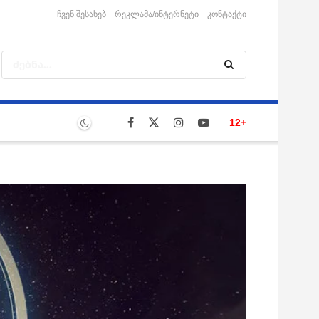
ჩვენ შესახებ
რეკლამა/ინტერნეტი
კონტაქტი
12+