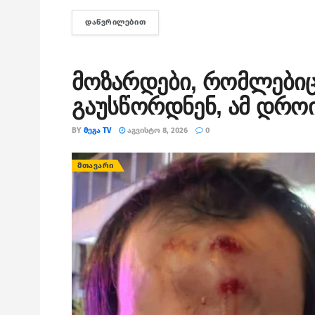
ᲓᲐᲬᲕᲠᲘᲚᲔᲑᲘᲗ
DETAILS
მოზარდები, რომლებიც
გაუსწორდნენ, ამ დროი
BY
ᲛᲔᲒᲐ TV
ᲐᲒᲕᲘᲡᲢᲝ 8, 2026
0
ᲛᲗᲐᲕᲐᲠᲘ