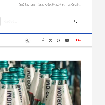
ჩვენ შესახებ
რეკლამა/ინტერნეტი
კონტაქტი
12+