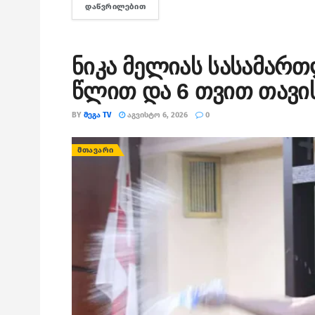
ᲓᲐᲬᲕᲠᲘᲚᲔᲑᲘᲗ
DETAILS
ნიკა მელიას სასამარ
წლით და 6 თვით თავი
BY
ᲛᲔᲒᲐ TV
ᲐᲒᲕᲘᲡᲢᲝ 6, 2026
0
ᲛᲗᲐᲕᲐᲠᲘ