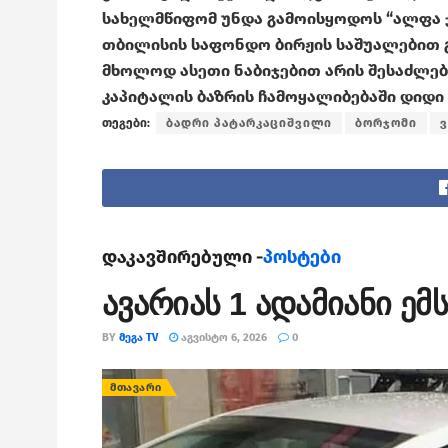
სახელმწიფომ უნდა გამოისყოდოს “ალფა ჯგ
თბილისის საფონდო ბირჟის საშუალებით 
მხოლოდ ასეთი ნაბიჯებით არის შესაძლებ
კაპიტალის ბაზრის ჩამოყალიბებაში დიდი 
თეგები:
ბადრი პატარკაციშვილი
ბორჯომი
ვ
დაკავშირებული -
პოსტები
ავარიას 1 ადამიანი ე
BY
ᲛᲔᲒᲐ TV
ᲐᲒᲕᲘᲡᲢᲝ 6, 2026
0
ᲛᲗᲐᲕᲐᲠᲘ