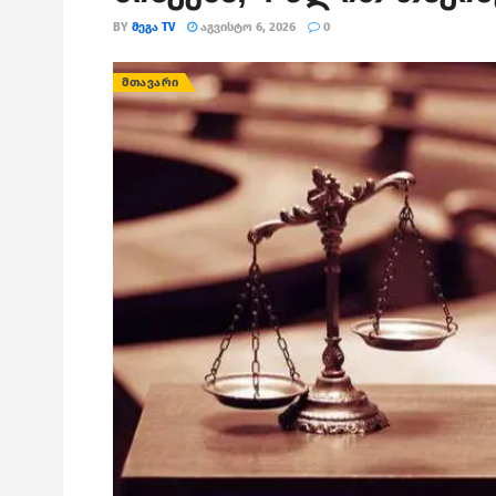
BY
ᲛᲔᲒᲐ TV
ᲐᲒᲕᲘᲡᲢᲝ 6, 2026
0
ᲛᲗᲐᲕᲐᲠᲘ