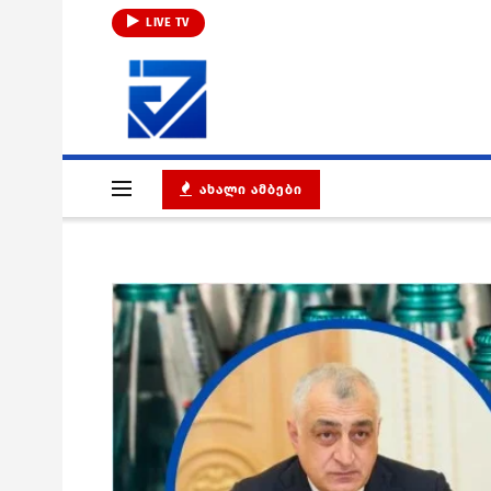
LIVE TV
ᲐᲮᲐᲚᲘ ᲐᲛᲑᲔᲑᲘ