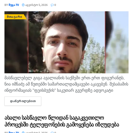
BY
ᲛᲔᲒᲐ TV
ᲐᲒᲕᲘᲡᲢᲝ 5, 2026
0
ᲛᲗᲐᲕᲐᲠᲘ
მასწავლებელ გიგა ავალიანის საქმეში ერთ-ერთ ფიგურანტს,
ნია იმნაძე ამ წუთებში სამართალდამცავები აკავებენ. შესაბამის
ინფორმაციას "ფეისბუქის" საკუთარ გვერდზე ადვოკატი
გიორგი ლეკვიშვილი ავრცელებს.
ᲓᲐᲬᲕᲠᲘᲚᲔᲑᲘᲗ
DETAILS
ახალი სასწავლო წლიდან საგაკვეთილო
პროცესში ტელეფონების გამოყენება იზღუდება
BY
ᲛᲔᲒᲐ TV
ᲐᲒᲕᲘᲡᲢᲝ 5, 2026
0