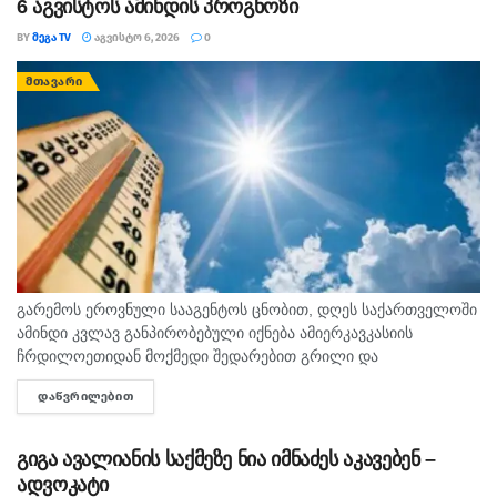
6 აგვისტოს ამინდის პროგნოზი
BY
ᲛᲔᲒᲐ TV
ᲐᲒᲕᲘᲡᲢᲝ 6, 2026
0
ᲛᲗᲐᲕᲐᲠᲘ
გარემოს ეროვნული სააგენტოს ცნობით, დღეს საქართველოში
ამინდი კვლავ განპირობებული იქნება ამიერკავკასიის
ჩრდილოეთიდან მოქმედი შედარებით გრილი და
სამხრეთიდან გავრცელებული ცხელი ჰაერის მასების
ᲓᲐᲬᲕᲠᲘᲚᲔᲑᲘᲗ
DETAILS
ურთიერთქმედებით. საქართველოში მოსალოდნელია:
დროგამოშვებით ღრუბლიანობის მომატება. საქართველოში
ზოგან ხანმოკლე...
გიგა ავალიანის საქმეზე ნია იმნაძეს აკავებენ –
ადვოკატი