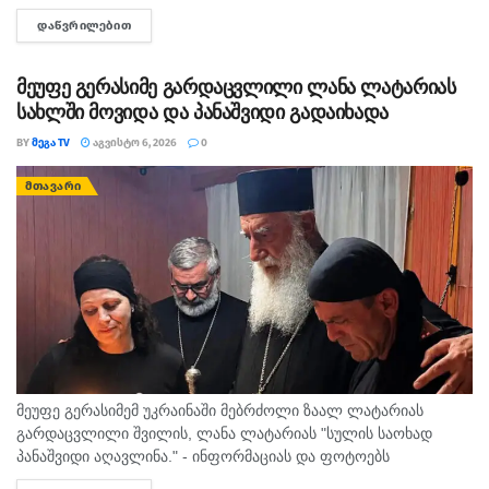
სახელობის საავადმყოფოში განუცხადეს. ექიმების ცნობით, ნია
ᲓᲐᲬᲕᲠᲘᲚᲔᲑᲘᲗ
DETAILS
იმნაძეს სამედიცინო დაწესებულებაში “საჭირო მკურნალობა...
მეუფე გერასიმე გარდაცვლილი ლანა ლატარიას
სახლში მოვიდა და პანაშვიდი გადაიხადა
BY
ᲛᲔᲒᲐ TV
ᲐᲒᲕᲘᲡᲢᲝ 6, 2026
0
ᲛᲗᲐᲕᲐᲠᲘ
მეუფე გერასიმემ უკრაინაში მებრძოლი ზაალ ლატარიას
გარდაცვლილი შვილის, ლანა ლატარიას "სულის საოხად
პანაშვიდი აღავლინა." - ინფორმაციას და ფოტოებს
საპატრიარქოს საზოგადოებასთან ურთიერთობის სამსახური