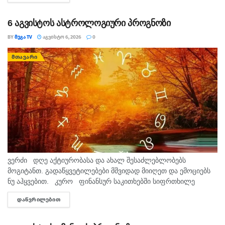
6 აგვისტოს ასტროლოგიური პროგნოზი
BY
ᲛᲔᲒᲐ TV
ᲐᲒᲕᲘᲡᲢᲝ 6, 2026
0
ᲛᲗᲐᲕᲐᲠᲘ
ვერძი დღე აქტიურობასა და ახალ შესაძლებლობებს
მოგიტანთ. გადაწყვეტილებები მშვიდად მიიღეთ და ემოციებს
ნუ აჰყვებით. კურო ფინანსურ საკითხებში სიფრთხილე
გამოიჩინეთ. პირად ურთიერთობებში გულწრფელი საუბარი
ᲓᲐᲬᲕᲠᲘᲚᲔᲑᲘᲗ
DETAILS
დადებით შედეგს გამოიღებს. ...