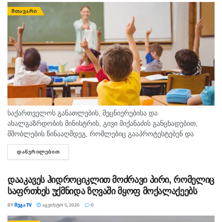
ᲛᲗᲐᲕᲐᲠᲘ
საქართველოს განათლების, მეცნიერებისა და
ახალგაზრდობის მინისტრის, გივი მიქანაძის განცხადებით,
მშობლების წინააღმდეგ, რომლებიც გააპროტესტებენ და
ბავშვებს სასკოლო ფორმას მაინც არ ჩააცმევენ, იქნება
ᲓᲐᲬᲕᲠᲘᲚᲔᲑᲘᲗ
DETAILS
განსაზღვრული, როგორც აღმზრდელობითი, ისე კონკრეტული
მექანიზმები. გივი მიქანაძე მშობლებს ახსენებს, რომ ბავშვის...
დააკავეს ჰიდროციკლით მოძრავი პირი, რომელიც
საფრთხეს უქმნიდა ზღვაში მყოფ მოქალაქეებს
BY
ᲛᲔᲒᲐ TV
ᲐᲒᲕᲘᲡᲢᲝ 5, 2026
0