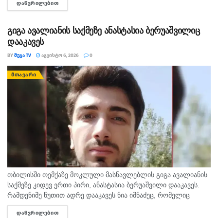
ᲓᲐᲬᲕᲠᲘᲚᲔᲑᲘᲗ
DETAILS
სოციალურ ქსელში ავრცელებს. "ამა წლის 5 აგვისტოს
ზუგდიდისა...
გიგა ავალიანის საქმეზე ანასტასია ბერუაშვილიც
დააკავეს
BY
ᲛᲔᲒᲐ TV
ᲐᲒᲕᲘᲡᲢᲝ 6, 2026
0
ᲛᲗᲐᲕᲐᲠᲘ
თბილისში თემქაზე მოკლული მასწავლებლის გიგა ავალიანის
საქმეზე კიდევ ერთი პირი, ანასტასია ბერუაშვილი დააკავეს.
რამდენიმე წუთით ადრე დააკავეს ნია იმნაძეც, რომელიც
ავალიანის საქმეზე მთავარი მსჯავრდებულის, ალექსანდრე
ᲓᲐᲬᲕᲠᲘᲚᲔᲑᲘᲗ
DETAILS
გაბაშვილის შეყვარებულია. პირველების...