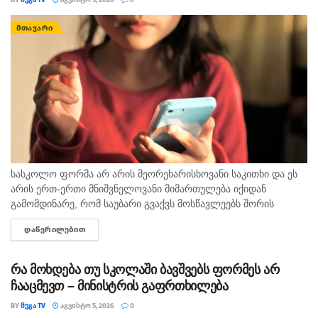
ᲛᲗᲐᲕᲐᲠᲘ
სასკოლო ფორმა არ არის მეორეხარისხოვანი საკითხი და ეს
არის ერთ-ერთი მნიშვნელოვანი მიმართულება იქიდან
გამომდინარე, რომ საუბარი გვაქვს მოსწავლეებს შორის
თანასწორობაზე, უსაფრთხო გარემოს უზრუნველყოფასა და
ᲓᲐᲬᲕᲠᲘᲚᲔᲑᲘᲗ
DETAILS
სწავლის ხარისხის ამაღლების ხელშეწყობაზე, ეს მსოფლიო
პრაქტიკითა...
რა მოხდება თუ სკოლაში ბავშვებს ფორმეს არ
ჩააცმევთ – მინისტრის გაფრთხილება
BY
ᲛᲔᲒᲐ TV
ᲐᲒᲕᲘᲡᲢᲝ 5, 2026
0