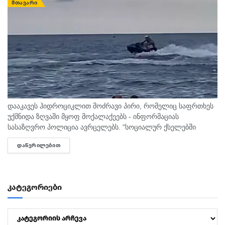
ᲛᲗᲐᲕᲐᲠᲘ
დააკავეს ჰიდროციკლით მოძრავი პირი, რომელიც საფრთხეს
უქმნიდა ზღვაში მყოფ მოქალაქეებს - ინფორმაციას
სასაზღვრო პოლიცია ავრცელებს. "სოციალურ ქსელებში
სხვადასხვა გვერდის მეშვეობით გავრცელდა ვიდეომასალა,
ᲓᲐᲬᲕᲠᲘᲚᲔᲑᲘᲗ
DETAILS
რომელშიც ჩანს, რომ ურეკის სანაპიროზე, ჰიდროციკლით
მოძრავი პირი...
კატეგორიები
კატეგორიები