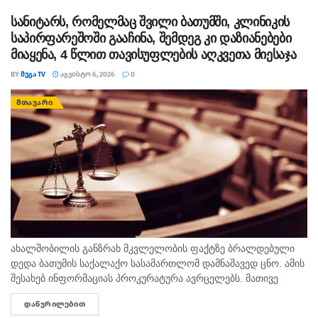
სასჯელმა ნიკა მელიასთვის გამოტანილი წინა განაჩენი...
სანიტარს, რომელმაც შვილი ბათუმში, კლინიკის
საპირფარეშოში გააჩინა, შემდეგ კი დაზიანებები
მიაყენა, 4 წლით თავისუფლების აღკვეთა მიესაჯა
BY
ᲛᲔᲒᲐ TV
ᲐᲒᲕᲘᲡᲢᲝ 6, 2026
0
ᲛᲗᲐᲕᲐᲠᲘ
ახალშობილის განზრახ მკვლელობის ფაქტზე ბრალდებული
დედა ბათუმის საქალაქო სასამართლომ დამნაშავედ ცნო. ამის
შესახებ ინფორმაციას პროკურატურა ავრცელებს. მათივე
ინფორმაციით, საქმე ეხება, 22 თებერვალს, ბათუმის ერთ-
ᲓᲐᲬᲕᲠᲘᲚᲔᲑᲘᲗ
DETAILS
ერთი კლინიკაში მომხდარ ფაქტს, რა დროსაც კლინიკის ერთ-