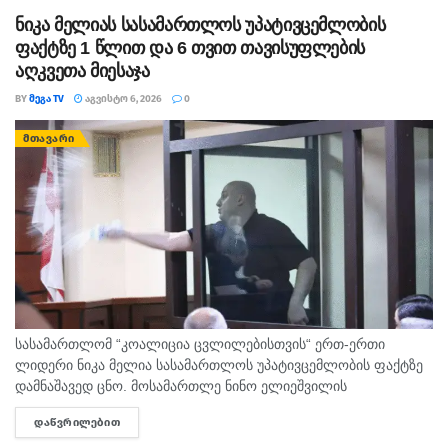
ნიკა მელიას სასამართლოს უპატივცემლობის
ფაქტზე 1 წლით და 6 თვით თავისუფლების
აღკვეთა მიესაჯა
BY
ᲛᲔᲒᲐ TV
ᲐᲒᲕᲘᲡᲢᲝ 6, 2026
0
ᲛᲗᲐᲕᲐᲠᲘ
სასამართლომ “კოალიცია ცვლილებისთვის“ ერთ-ერთი
ლიდერი ნიკა მელია სასამართლოს უპატივცემლობის ფაქტზე
დამნაშავედ ცნო. მოსამართლე ნინო ელიეშვილის
გადაწყვეტილებით, ნიკა მელიას 1 წლით და 6 თვით
ᲓᲐᲬᲕᲠᲘᲚᲔᲑᲘᲗ
DETAILS
თავისუფლების აღკვეთა მიესაჯა, თუმცა აღნიშნულმა