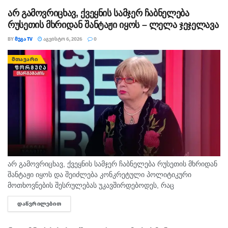
არ გამოვრიცხავ, ქვეყნის სამჯერ ჩაბნელება
რუსეთის მხრიდან შანტაჟი იყოს – ლელა ჯეჯელავა
BY
ᲛᲔᲒᲐ TV
ᲐᲒᲕᲘᲡᲢᲝ 6, 2026
0
ᲛᲗᲐᲕᲐᲠᲘ
არ გამოვრიცხავ, ქვეყნის სამჯერ ჩაბნელება რუსეთის მხრიდან
შანტაჟი იყოს და შეიძლება კონკრეტული პოლიტიკური
მოთხოვნების შესრულებას უკავშირდებოდეს, რაც
ხელისუფლებისთვის ძნელად ასახსნელია საზოგადოებისთვის.
ᲓᲐᲬᲕᲠᲘᲚᲔᲑᲘᲗ
DETAILS
ვფიქრობ, ეს მოთხოვნები უფრო ოკუპირებულ რეგიონებს უნდა
ეხებოდეს, -...