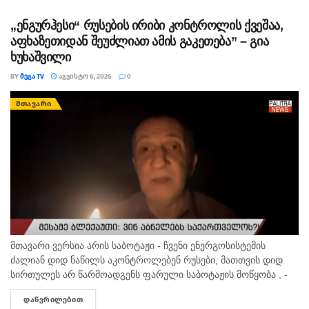
ერთმა...
„ენგურჰესი“ რუსების ირიბი კონტროლის ქვეშაა,
აფხაზეთიდან შეუძლიათ ამის გაკეთება” – გია
ხუხაშვილი
BY
ᲛᲔᲒᲐ TV
ᲐᲒᲕᲘᲡᲢᲝ 6, 2026
0
ᲛᲗᲐᲕᲐᲠᲘ
მთავარი ვერსია არის საბოტაჟი - ჩვენი ენერგოსისტემის
ძალიან დიდ ნაწილს აკონტროლებენ რუსები, მათთვის დიდ
სირთულეს არ წარმოადგენს ფარული საბოტაჟის მოწყობა , -
ამის შესახებ ანალიტიკოსმა გია ხუხაშვილმა „პალიტრანიუსის“
ᲓᲐᲬᲕᲠᲘᲚᲔᲑᲘᲗ
DETAILS
გადაცემაში „360...