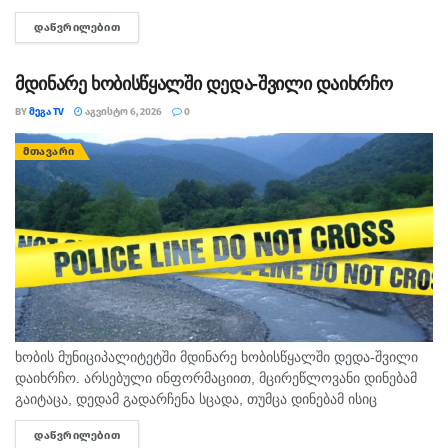
იცოდა, - ამის შესახებ მოკლული მასწავლებლის, გიგა
ᲓᲐᲬᲕᲠᲘᲚᲔᲑᲘᲗ
DETAILS
ავალიანის...
მდინარე ხობისწყალში დედა-შვილი დაიხრჩო
BY
ᲛᲔᲒᲐ TV
ᲐᲒᲕᲘᲡᲢᲝ 6, 2026
0
ᲛᲗᲐᲕᲐᲠᲘ
ხობის მუნიციპალიტეტში მდინარე ხობისწყალში დედა-შვილი
დაიხრჩო. არსებული ინფორმაციით, მცირეწლოვანი დინებამ
გაიტაცა, დედამ გადარჩენა სცადა, თუმცა დინებამ ისიც
გაიტაცა. ბავშვის ცხედარი ადგილობრივმა იპოვა და
ᲓᲐᲬᲕᲠᲘᲚᲔᲑᲘᲗ
DETAILS
მდინარიდან ამოასვენა. დედის სამძებრო-სამაშველო