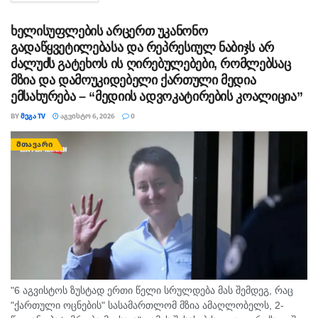
სამუშაოები ამ დრომდე მიმდინარეობს....
ხელისუფლების არცერთ უკანონო
გადაწყვეტილებასა და რეპრესიულ ნაბიჯს არ
ძალუძს გატეხოს ის ღირებულებები, რომლებსაც
მზია და დამოუკიდებელი ქართული მედია
ემსახურება – “მედიის ადვოკატირების კოალიცია”
BY
ᲛᲔᲒᲐ TV
ᲐᲒᲕᲘᲡᲢᲝ 6, 2026
0
ᲛᲗᲐᲕᲐᲠᲘ
"6 აგვისტოს ზუსტად ერთი წელი სრულდება მას შემდეგ, რაც
"ქართული ოცნების" სასამართლომ მზია ამაღლობელს, 2-