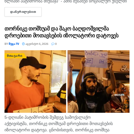
წლიანი პატიმრობა მიუსაჯა" - ამის შესახებ სოციალურ ქსელში
"მედიის ადვოკატირების კოალიცია" წერს და დაკავებულ
ᲓᲐᲬᲕᲠᲘᲚᲔᲑᲘᲗ
DETAILS
ჟურნალისტს სოლიდარობას უცხადებს. ორგანიზაცია...
თორნიკე თოშხუამ და შაკო ბაღდოშვილმა
დროებითი მოთავსების იზოლატორი დატოვეს
BY
ᲛᲔᲒᲐ TV
ᲐᲒᲕᲘᲡᲢᲝ 6, 2026
0
ᲛᲗᲐᲕᲐᲠᲘ
5-დღიანი პატიმრობის შემდეგ სამოქალაქო
აქტივისტმა, თორნიკე თოშხუამ დროებითი მოთავსების
იზოლატორი დატოვა. ცნობისთვის, თორნიკე თოშხუა