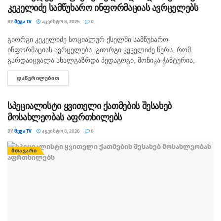
კეკელიძე სამწუხარო ინფორმაციას ავრცელებს
BY
ᲛᲔᲒᲐ TV
ᲐᲒᲕᲘᲡᲢᲝ 8, 2026
0
გიორგი კეკელიძე სოციალურ ქსელში სამწუხარო
ᲛᲗᲐᲕᲐᲠᲘ
ინფორმაციას ავრცელებს. გიორგი კეკელიძე წერს, რომ
გარდაიცვალა ახალგაზრდა პედაგოგი, მონიკა ჭანტურია,
რომელიც თავისი მოსწავლეების მიმართ განსაკუთრებული
ᲓᲐᲬᲕᲠᲘᲚᲔᲑᲘᲗ
DETAILS
სიყვარულით გამოირჩეოდა. „არასდროს მგონებია, რომ აქ,
მიწაზე ყოფნას რამე...
სპეციალისტი ყვითელი ქათმების შესახებ
მოსახლეობას აფრთხილებს
BY
ᲛᲔᲒᲐ TV
ᲐᲒᲕᲘᲡᲢᲝ 8, 2026
0
ᲛᲗᲐᲕᲐᲠᲘ