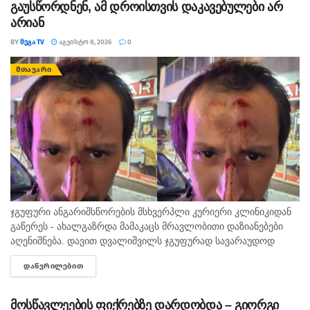
გაუსწორდნენ, ამ დროისთვის დაკავებულები არ
არიან
BY
ᲛᲔᲒᲐ TV
ᲐᲒᲕᲘᲡᲢᲝ 8, 2026
0
ᲛᲗᲐᲕᲐᲠᲘ
ჯგუფური ანგარიშსწორების მსხვერპლი კურიერი კლინიკიდან
გაწერეს - ახალგაზრდა მამაკაცს მრავლობითი დაზიანებები
აღენიშნება. დავით დვალიშვილს ჯგუფურად სავარაუდოდ
ხუთამდე მოზარდი გუშინ გაუსწორდა. ჯერ-ჯერობით
ᲓᲐᲬᲕᲠᲘᲚᲔᲑᲘᲗ
DETAILS
თავდამსხმელების დაკავების შესახებ ინფორმაცია არ
გავრცელებულა. "პირველებმა" გაარკვია, რომ
სამეთვალყურეო...
მოსწავლეების ფიქრებზე დარდობდა – გიორგი