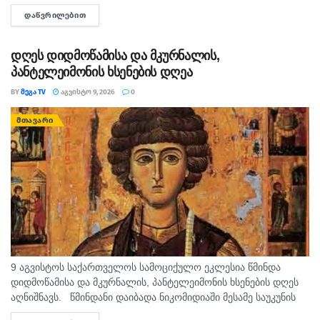
ყაჩაღობის ბრალდებით, წარსულში სხვადასხვა
ᲓᲐᲬᲕᲠᲘᲚᲔᲑᲘᲗ
DETAILS
დანაშაულისთვის ნასამართლევი პირი დააკავეს. ინფორმაციას
შსს ავრცელებს. უწყების ცნობით, გამოძიებით დადგინდა,
რომ...
დღეს დიდმოწამისა და მკურნალის,
პანტელეიმონის ხსენების დღეა
BY
ᲛᲔᲒᲐ TV
ᲐᲒᲕᲘᲡᲢᲝ 9, 2026
0
ᲛᲗᲐᲕᲐᲠᲘ
9 აგვისტოს საქართველოს სამოციქულო ეკლესია წმინდა
დიდმოწამისა და მკურნალის, პანტელეიმონის ხსენების დღეს
აღნიშნავს. წმინდანი დაიბადა ნიკომიდიაში მესამე საუკუნის
მეორე ნახევარში. არ არსებობს ტაძარი, რომელშიც არ იყოს