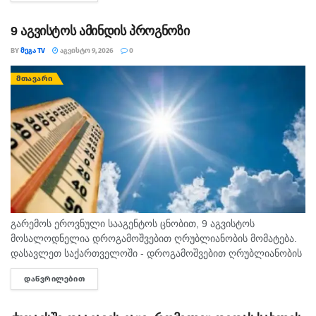
დეპარტამენტის...
9 აგვისტოს ამინდის პროგნოზი
BY
ᲛᲔᲒᲐ TV
ᲐᲒᲕᲘᲡᲢᲝ 9, 2026
0
ᲛᲗᲐᲕᲐᲠᲘ
გარემოს ეროვნული სააგენტოს ცნობით, 9 აგვისტოს
მოსალოდნელია დროგამოშვებით ღრუბლიანობის მომატება.
დასავლეთ საქართველოში - დროგამოშვებით ღრუბლიანობის
მომატება. უმეტეს რაიონში ხანმოკლე წვიმა და ელჭექი, ზოგან
ᲓᲐᲬᲕᲠᲘᲚᲔᲑᲘᲗ
DETAILS
ძლიერი. დასავლეთის ქარი 10-15 მ/წმ, ელჭექის დროს
შესაძლებელია ქარის...