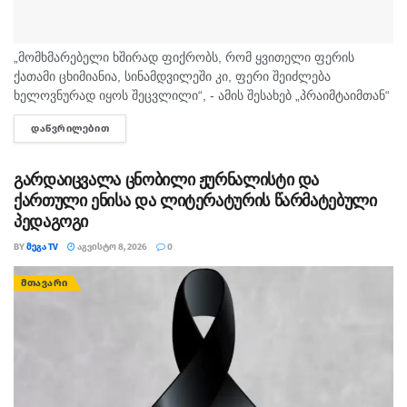
„მომხმარებელი ხშირად ფიქრობს, რომ ყვითელი ფერის
ქათამი ცხიმიანია, სინამდვილეში კი, ფერი შეიძლება
ხელოვნურად იყოს შეცვლილი“, - ამის შესახებ „პრაიმტაიმთან“
სურსათის უვნებლობის სპეციალისტი, ირაკლი არაბული
ᲓᲐᲬᲕᲠᲘᲚᲔᲑᲘᲗ
DETAILS
საუბრობს. „ბაზარი ითხოვს, რომ ქათამი იყოს...
გარდაიცვალა ცნობილი ჟურნალისტი და
ქართული ენისა და ლიტერატურის წარმატებული
პედაგოგი
BY
ᲛᲔᲒᲐ TV
ᲐᲒᲕᲘᲡᲢᲝ 8, 2026
0
ᲛᲗᲐᲕᲐᲠᲘ