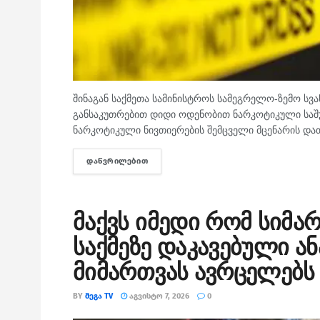
შინაგან საქმეთა სამინისტროს სამეგრელო-ზემო სვ
განსაკუთრებით დიდი ოდენობით ნარკოტიკული საშუა
ნარკოტიკული ნივთიერების შემცველი მცენარის დათ
ᲓᲐᲬᲕᲠᲘᲚᲔᲑᲘᲗ
DETAILS
მაქვს იმედი რომ სიმა
საქმეზე დაკავებული ა
მიმართვას ავრცელებს
BY
ᲛᲔᲒᲐ TV
ᲐᲒᲕᲘᲡᲢᲝ 7, 2026
0