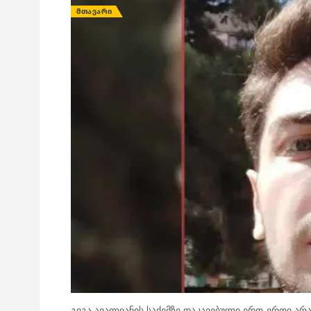
ᲛᲗᲐᲕᲐᲠᲘ
გიგა ავალიანის საქემზე დაკავებული ერთ-ერთი ა