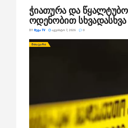
ჭიათურა და წყალტუბო
ოდენობით სხვადასხვა 
BY
ᲛᲔᲒᲐ TV
ᲐᲒᲕᲘᲡᲢᲝ 7, 2026
0
ᲛᲗᲐᲕᲐᲠᲘ