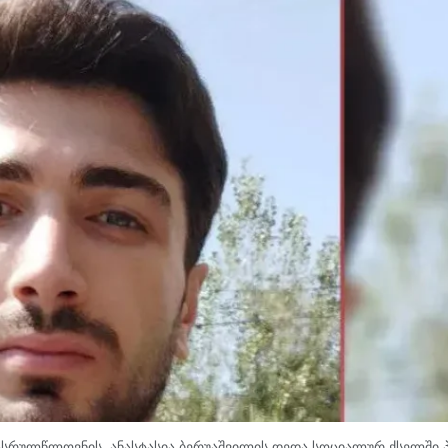
რასრულწლოვნის, ანასტასია ბერუაშვილის დედა სოციალურ ქსელში 