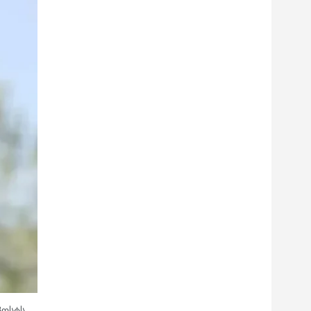
პოსტს