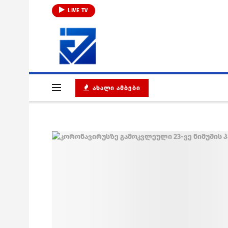
LIVE TV
ᲐᲮᲐᲚᲘ ᲐᲛᲑᲔᲑᲘ