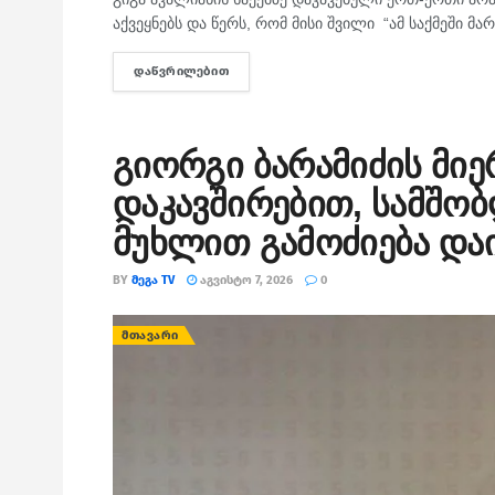
აქვეყნებს და წერს, რომ მისი შვილი “ამ საქმეში მარ
ᲓᲐᲬᲕᲠᲘᲚᲔᲑᲘᲗ
DETAILS
გიორგი ბარამიძის მიე
დაკავშირებით, სამშო
მუხლით გამოძიება და
BY
ᲛᲔᲒᲐ TV
ᲐᲒᲕᲘᲡᲢᲝ 7, 2026
0
ᲛᲗᲐᲕᲐᲠᲘ