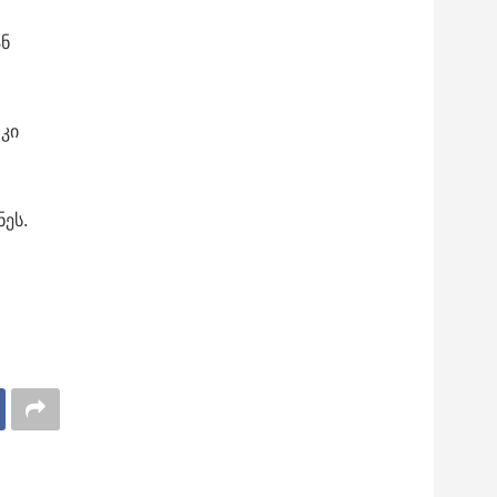
ან
 კი
ეს.