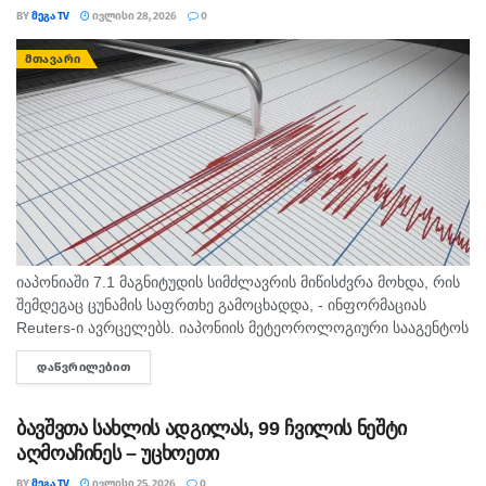
BY
ᲛᲔᲒᲐ TV
ᲘᲕᲚᲘᲡᲘ 28, 2026
0
ᲛᲗᲐᲕᲐᲠᲘ
იაპონიაში 7.1 მაგნიტუდის სიმძლავრის მიწისძვრა მოხდა, რის
შემდეგაც ცუნამის საფრთხე გამოცხადდა, - ინფორმაციას
Reuters-ი ავრცელებს. იაპონიის მეტეოროლოგიური სააგენტოს
ცნობით, მიწისძვრა კუნძულ კიუ-შიუზე, კუმამოტოს
ᲓᲐᲬᲕᲠᲘᲚᲔᲑᲘᲗ
DETAILS
პრეფექტურაში მოხდა. ხელისუფლებამ 1 მეტრის სიმაღლის
ტალღის გამო...
ბავშვთა სახლის ადგილას, 99 ჩვილის ნეშტი
აღმოაჩინეს – უცხოეთი
BY
ᲛᲔᲒᲐ TV
ᲘᲕᲚᲘᲡᲘ 25, 2026
0