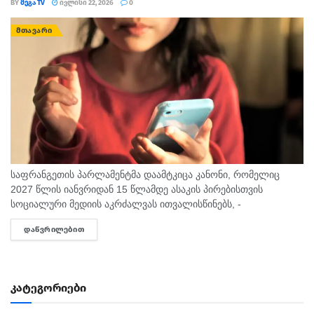
BY
ᲛᲔᲒᲐ TV
ᲘᲕᲚᲘᲡᲘ 22, 2026
0
ᲛᲗᲐᲕᲐᲠᲘ
საფრანგეთის პარლამენტმა დაამტკიცა კანონი, რომელიც
2027 წლის იანვრიდან 15 წლამდე ასაკის პირებისთვის
სოციალური მედიის აკრძალვას ითვალისწინებს, -
ინფორმაციას BBC-ი ავრცელებს. კანონის თანახმად,
ᲓᲐᲬᲕᲠᲘᲚᲔᲑᲘᲗ
DETAILS
საფრანგეთში ყველამ უნდა დაადასტუროს საკუთარი ასაკი
სოციალურ მედიაზე წვდომისთვის. კანონი...
კატეგორიები