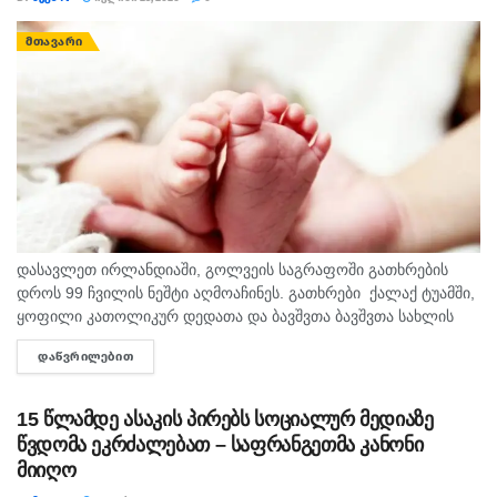
ᲛᲗᲐᲕᲐᲠᲘ
დასავლეთ ირლანდიაში, გოლვეის საგრაფოში გათხრების
დროს 99 ჩვილის ნეშტი აღმოაჩინეს. გათხრები ქალაქ ტუამში,
ყოფილი კათოლიკურ დედათა და ბავშვთა ბავშვთა სახლის
ადგილას მიმდინარეობს. გათხრების დეპარტამენტმა შედეგები
ᲓᲐᲬᲕᲠᲘᲚᲔᲑᲘᲗ
DETAILS
გამოაცხადა. სპეციალისტებმა დამცავი კარვების ქვეშ...
15 წლამდე ასაკის პირებს სოციალურ მედიაზე
წვდომა ეკრძალებათ – საფრანგეთმა კანონი
მიიღო