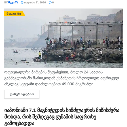
BY
ᲛᲔᲒᲐ TV
ᲘᲕᲚᲘᲡᲘ 31, 2026
0
ᲛᲗᲐᲕᲐᲠᲘ
ოფიციალური პირების შეფასებით, ბოლო 24 საათის
განმავლობაში მაროკოდან ესპანეთის ჩრდილოეთ აფრიკულ
ანკლავ სეუტაში დაახლოებით 49 000 მიგრანტი
გადავიდა. ინფორმაციას BBC ავრცელებს. ხუთშაბათს
ᲓᲐᲬᲕᲠᲘᲚᲔᲑᲘᲗ
DETAILS
გავრცელებულ ვიდეოებსა და ფოტოებში ჩანს, როგორ შედის
ქალაქში ათასობით...
იაპონიაში 7.1 მაგნიტუდის სიმძლავრის მიწისძვრა
მოხდა, რის შემდეგაც ცუნამის საფრთხე
გამოცხადდა