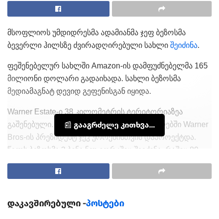
მსოფლიოს უმდიდრესმა ადამიანმა ჯეფ ბეზოსმა
ბევერლი ჰილსზე ძვირადღირებული სახლი
შეიძინა
.
ფეშენებელურ სახლში Amazon-ის დამფუძნებელმა 165
მილიონი დოლარი გადაიხადა. სახლი ბეზოსმა
მედიამაგნატ დევიდ გეფენისგან იყიდა.
Warner Estate-ი 38 კილომეტრის ტერიტორიაზეა
გაშენებული. ის გასული საუკუნის 30-იან წლებში Warner
📰 გააგრძელე კითხვა...
Bros-ის პრეზიდენტ ჯეკ უორენისთვის დაპროექტდა.
წელს ბეზოსმა 3 ბინა ნიუ-იორკშიც შეიძინა, რაშიც 80
მილიონ დოლარამდე დახარჯა.
დაკავშირებული -
პოსტები