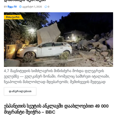
BY
ᲛᲔᲒᲐ TV
ᲐᲒᲕᲘᲡᲢᲝ 1, 2026
0
ᲛᲗᲐᲕᲐᲠᲘ
4,7 მაგნიტუდის სიმძლავრის მიწისძვრა მოხდა ფლეგრეის
ველებზე — ვულკანურ ზონაში, რომელიც სამხრეთ იტალიაში,
ნეაპოლის მახლობლად მდებარეობს; შემთხვევის შედეგად
დაშავდა ოთხი ადამიანი, დაზიანდა შენობები და ეკლესიები.
ᲓᲐᲬᲕᲠᲘᲚᲔᲑᲘᲗ
DETAILS
იტალიის გეოფიზიკისა და ვულკანოლოგიის ეროვნულმა...
ესპანეთის სეუტის ანკლავში დაახლოებით 49 000
მიგრანტი შეიჭრა – BBC