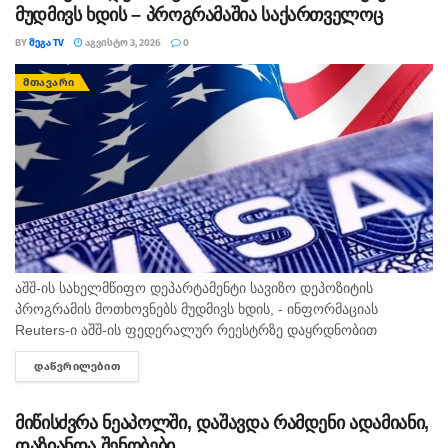
უმეტესობა პოლიციას...
მუდმივს ხდის – პროგრამაშია საქართველოც
BY
ᲛᲔᲒᲐ TV
ᲐᲒᲕᲘᲡᲢᲝ 3, 2026
0
ᲛᲗᲐᲕᲐᲠᲘ
აშშ-ის სახელმწიფო დეპარტამენტი სავიზო დეპოზიტის
პროგრამის მოთხოვნებს მუდმივს ხდის, - ინფორმაციას
Reuters-ი აშშ-ის ფედერალურ რეესტრზე დაყრდნობით
ავრცელებს. აშშ-ის ფედერალური რეესტრის ცნობით,
ᲓᲐᲬᲕᲠᲘᲚᲔᲑᲘᲗ
DETAILS
მოთხოვნები ვრცელდება B1 და B2 ვიზებზე, რომლებიც
ბიზნესისა და...
მიწისძვრა ნეაპოლში, დაშავდა რამდენი ადამიანი,
დაზიანდა შენობები