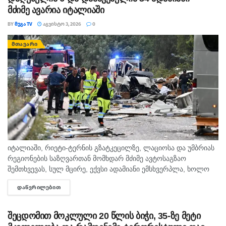
მძიმე ავარია იტალიაში
BY
ᲛᲔᲒᲐ TV
ᲐᲒᲕᲘᲡᲢᲝ 3, 2026
0
ᲛᲗᲐᲕᲐᲠᲘ
იტალიაში, რიეტი-ტერნის გზატკეცილზე, ლაციოსა და უმბრიას
რეგიონების საზღვართან მომხდარ მძიმე ავტოსაგზაო
შემთხვევას, სულ მცირე, ექვსი ადამიანი ემსხვერპლა, ხოლო
34 დაშავდა. იტალიური მედიის ინფორმაციით, ავტობუსი,
ᲓᲐᲬᲕᲠᲘᲚᲔᲑᲘᲗ
DETAILS
რომელსაც ტურისტები მარმორეს ჩანჩქერის მიმართულებით
გადაჰყავდა, საპირისპირო...
შეცდომით მოკლული 20 წლის ბიჭი, 35-ზე მეტი