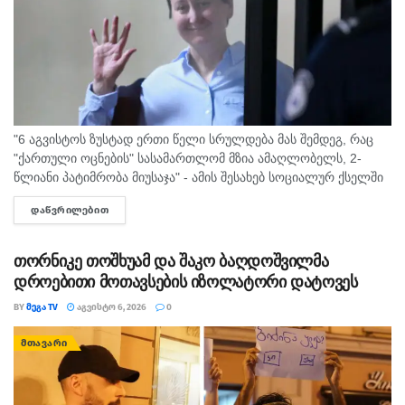
"6 აგვისტოს ზუსტად ერთი წელი სრულდება მას შემდეგ, რაც
"ქართული ოცნების" სასამართლომ მზია ამაღლობელს, 2-
წლიანი პატიმრობა მიუსაჯა" - ამის შესახებ სოციალურ ქსელში
"მედიის ადვოკატირების კოალიცია" წერს და დაკავებულ
ᲓᲐᲬᲕᲠᲘᲚᲔᲑᲘᲗ
DETAILS
ჟურნალისტს სოლიდარობას უცხადებს. ორგანიზაცია...
თორნიკე თოშხუამ და შაკო ბაღდოშვილმა
დროებითი მოთავსების იზოლატორი დატოვეს
BY
ᲛᲔᲒᲐ TV
ᲐᲒᲕᲘᲡᲢᲝ 6, 2026
0
ᲛᲗᲐᲕᲐᲠᲘ