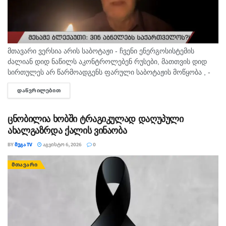
მთავარი ვერსია არის საბოტაჟი - ჩვენი ენერგოსისტემის
ძალიან დიდ ნაწილს აკონტროლებენ რუსები, მათთვის დიდ
სირთულეს არ წარმოადგენს ფარული საბოტაჟის მოწყობა , -
ამის შესახებ ანალიტიკოსმა გია ხუხაშვილმა „პალიტრანიუსის“
ᲓᲐᲬᲕᲠᲘᲚᲔᲑᲘᲗ
DETAILS
გადაცემაში „360...
ცნობილია ხობში ტრაგიკულად დაღუპული
ახალგაზრდა ქალის ვინაობა
BY
ᲛᲔᲒᲐ TV
ᲐᲒᲕᲘᲡᲢᲝ 6, 2026
0
ᲛᲗᲐᲕᲐᲠᲘ