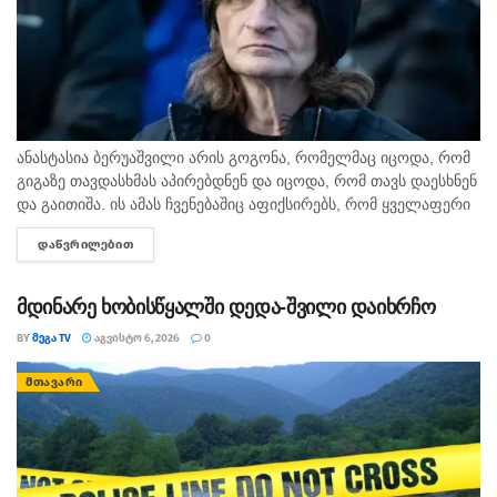
ანასტასია ბერუაშვილი არის გოგონა, რომელმაც იცოდა, რომ
გიგაზე თავდასხმას აპირებდნენ და იცოდა, რომ თავს დაესხნენ
და გაითიშა. ის ამას ჩვენებაშიც აფიქსირებს, რომ ყველაფერი
იცოდა, - ამის შესახებ მოკლული მასწავლებლის, გიგა
ᲓᲐᲬᲕᲠᲘᲚᲔᲑᲘᲗ
DETAILS
ავალიანის...
მდინარე ხობისწყალში დედა-შვილი დაიხრჩო
BY
ᲛᲔᲒᲐ TV
ᲐᲒᲕᲘᲡᲢᲝ 6, 2026
0
ᲛᲗᲐᲕᲐᲠᲘ