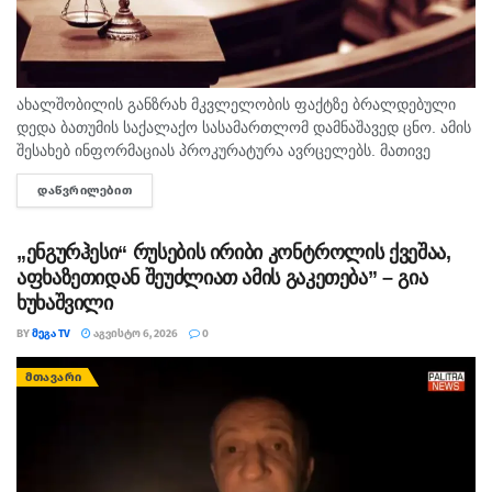
ახალშობილის განზრახ მკვლელობის ფაქტზე ბრალდებული
დედა ბათუმის საქალაქო სასამართლომ დამნაშავედ ცნო. ამის
შესახებ ინფორმაციას პროკურატურა ავრცელებს. მათივე
ინფორმაციით, საქმე ეხება, 22 თებერვალს, ბათუმის ერთ-
ᲓᲐᲬᲕᲠᲘᲚᲔᲑᲘᲗ
DETAILS
ერთი კლინიკაში მომხდარ ფაქტს, რა დროსაც კლინიკის ერთ-
ერთმა...
„ენგურჰესი“ რუსების ირიბი კონტროლის ქვეშაა,
აფხაზეთიდან შეუძლიათ ამის გაკეთება” – გია
ხუხაშვილი
BY
ᲛᲔᲒᲐ TV
ᲐᲒᲕᲘᲡᲢᲝ 6, 2026
0
ᲛᲗᲐᲕᲐᲠᲘ