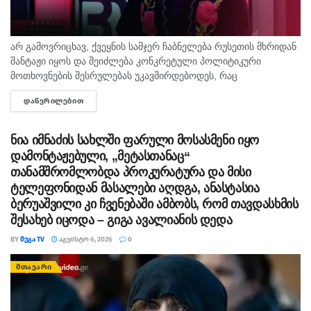
არ გამოვრიცხავ, ქვეყნის სამჯერ ჩაბნელება რუსეთის მხრიდან
შანტაჟი იყოს და შეიძლება კონკრეტული პოლიტიკური
მოთხოვნების შესრულებას უკავშირდებოდეს, რაც
ხელისუფლებისთვის ძნელად ასახსნელია საზოგადოებისთვის.
ᲓᲐᲬᲕᲠᲘᲚᲔᲑᲘᲗ
DETAILS
ვფიქრობ, ეს მოთხოვნები უფრო ოკუპირებულ რეგიონებს უნდა
ეხებოდეს, -...
ნია იმნაძის სახლში ფარული მოსასმენი იყო
დამონტაჟებული, „მეტასთანაც“
თანამშრომლობდა პროკურატურა და მისი
ტელეფონიდან მასალები აღდგა, ანასტასია
ბერუაშვილი კი ჩვენებაში ამბობს, რომ თავდასხმის
შესახებ იცოდა – გიგა ავალიანის დედა
BY
ᲛᲔᲒᲐ TV
ᲐᲒᲕᲘᲡᲢᲝ 6, 2026
0
ᲛᲗᲐᲕᲐᲠᲘ