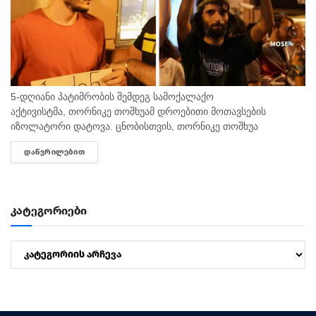
5-დღიანი პატიმრობის შემდეგ სამოქალაქო
აქტივისტმა, თორნიკე თოშხუამ დროებითი მოთავსების
იზოლატორი დატოვა. ცნობისთვის, თორნიკე თოშხუა
პოლიციამ 31 ივლისს, თბილისის საკრებულოსთან
ᲓᲐᲬᲕᲠᲘᲚᲔᲑᲘᲗ
DETAILS
დააკავა. მას ხელში ეკავა ბანერი "ბიძინა ყ - არაა/არის?".
შეგახსენებთ, რომ თოშხუა ბიძინას და სამი...
კატეგორიები
კატეგორიები