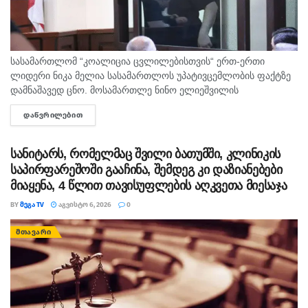
პროცესში“, – ნათქვამია ერთობლივ განცხადებაში.
სასამართლომ “კოალიცია ცვლილებისთვის“ ერთ-ერთი
ლიდერი ნიკა მელია სასამართლოს უპატივცემლობის ფაქტზე
დამნაშავედ ცნო. მოსამართლე ნინო ელიეშვილის
გადაწყვეტილებით, ნიკა მელიას 1 წლით და 6 თვით
ᲓᲐᲬᲕᲠᲘᲚᲔᲑᲘᲗ
DETAILS
თავისუფლების აღკვეთა მიესაჯა, თუმცა აღნიშნულმა
სასჯელმა ნიკა მელიასთვის გამოტანილი წინა განაჩენი...
სანიტარს, რომელმაც შვილი ბათუმში, კლინიკის
საპირფარეშოში გააჩინა, შემდეგ კი დაზიანებები
მიაყენა, 4 წლით თავისუფლების აღკვეთა მიესაჯა
BY
ᲛᲔᲒᲐ TV
ᲐᲒᲕᲘᲡᲢᲝ 6, 2026
0
ᲛᲗᲐᲕᲐᲠᲘ