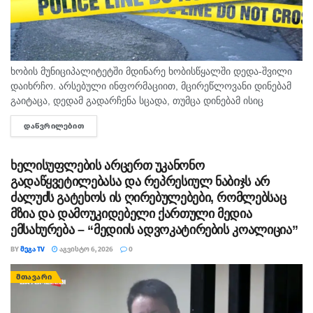
ხობის მუნიციპალიტეტში მდინარე ხობისწყალში დედა-შვილი
დაიხრჩო. არსებული ინფორმაციით, მცირეწლოვანი დინებამ
გაიტაცა, დედამ გადარჩენა სცადა, თუმცა დინებამ ისიც
გაიტაცა. ბავშვის ცხედარი ადგილობრივმა იპოვა და
ᲓᲐᲬᲕᲠᲘᲚᲔᲑᲘᲗ
DETAILS
მდინარიდან ამოასვენა. დედის სამძებრო-სამაშველო
სამუშაოები ამ დრომდე მიმდინარეობს....
ხელისუფლების არცერთ უკანონო
გადაწყვეტილებასა და რეპრესიულ ნაბიჯს არ
ძალუძს გატეხოს ის ღირებულებები, რომლებსაც
მზია და დამოუკიდებელი ქართული მედია
ემსახურება – “მედიის ადვოკატირების კოალიცია”
BY
ᲛᲔᲒᲐ TV
ᲐᲒᲕᲘᲡᲢᲝ 6, 2026
0
ᲛᲗᲐᲕᲐᲠᲘ