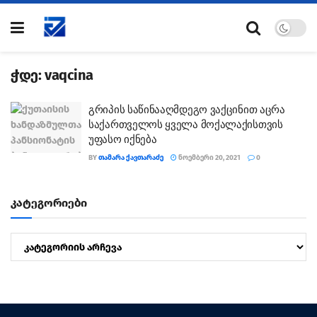
ჭდე:
vaqcina
გრიპის საწინააღმდეგო ვაქცინით აცრა
საქართველოს ყველა მოქალაქისთვის
უფასო იქნება
BY
ᲗᲐᲛᲐᲠᲐ ᲥᲐᲕᲗᲐᲠᲐᲫᲔ
ᲜᲝᲔᲛᲑᲔᲠᲘ 20, 2021
0
კატეგორიები
კატეგორიები