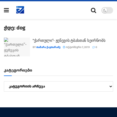
ჭდე:
dog
“ქართული”- ჟენევის ტბასთან სეირნობს
BY
ᲗᲐᲛᲐᲠᲐ ᲥᲐᲕᲗᲐᲠᲐᲫᲔ
ᲝᲥᲢᲝᲛᲑᲔᲠᲘ 7, 2019
0
კატეგორიები
კატეგორიები