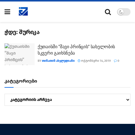
ჭდე:
შურიკა
ქუთაისში ”შავი პრინცის” სახელობის
სკვერი გაიხსნება
BY
ᲗᲘᲜᲐᲗᲘᲜ ᲐᲮᲕᲚᲔᲓᲘᲐᲜᲘ
ᲝᲥᲢᲝᲛᲑᲔᲠᲘ 14, 2019
0
კატეგორიები
კატეგორიები