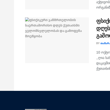
აქტივობ
ორგანიზა
ფსიქ
დღეს
გამო
BY
ᲗᲐᲛᲐᲠ
10 ოქტო
,,ღია ს
დაკავშ
ქუთაისის