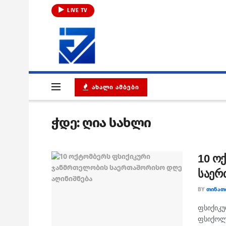
LIVE TV
ᲐᲮᲐᲚᲘ ᲐᲛᲑᲔᲑᲘ
ჭდე:
ღია სახლი
10 ო
საერ
BY
ᲗᲘᲜᲐᲗ
ფსიქიკუ
ფსიქოლო