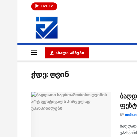
LIVE TV
ᲐᲮᲐᲚᲘ ᲐᲛᲑᲔᲑᲘ
ჭდე:
ღვინ
ბაღდ
ფესტ
BY
ᲗᲘᲜᲐᲗ
ბაღდათ
უპასპინ