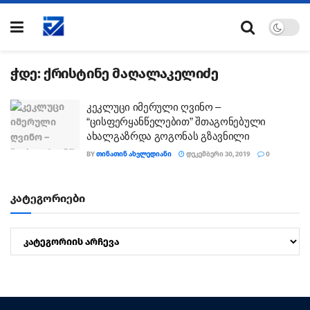
ჭდე:
ქრისტინე მაღალაკელიძე
კეკლუცი იმერული ღვინო –
“ცისფერყანწელებით” შთაგონებული
ახალგაზრდა გოგონას გზავნილი
BY
ᲗᲘᲜᲐᲗᲘᲜ ᲐᲮᲕᲚᲔᲓᲘᲐᲜᲘ
ᲓᲔᲙᲔᲛᲑᲔᲠᲘ 30, 2019
0
კატეგორიები
კატეგორიები