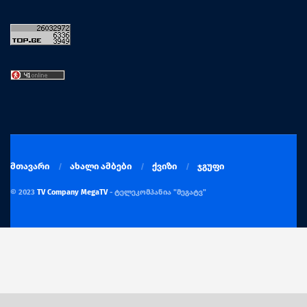
მთავარი
ახალი ამბები
ქვიზი
ჯგუფი
© 2023
TV Company MegaTV
- ტელეკომპანია "მეგატვ"