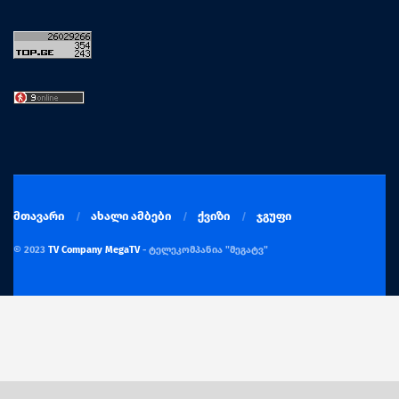
მთავარი
ახალი ამბები
ქვიზი
ჯგუფი
© 2023
TV Company MegaTV
- ტელეკომპანია "მეგატვ"