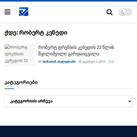
ჭდე:
რობერტ კენედი
რობერტ ფრენსის კენედის 22 წლის
შვილიშვილი გარდაიცვალა
BY
ᲗᲘᲜᲐᲗᲘᲜ ᲐᲮᲕᲚᲔᲓᲘᲐᲜᲘ
ᲐᲒᲕᲘᲡᲢᲝ 3, 2019
0
კატეგორიები
კატეგორიები