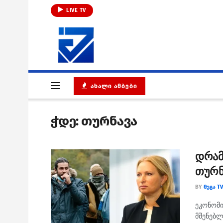
LIVE TV
ᲐᲮᲐᲚᲘ ᲐᲛᲑᲔᲑᲘ
ჭდე:
თურნავა
დრამ
თურნა
BY
ᲛᲔᲒᲐ TV
ეკონომი
მშენებლ