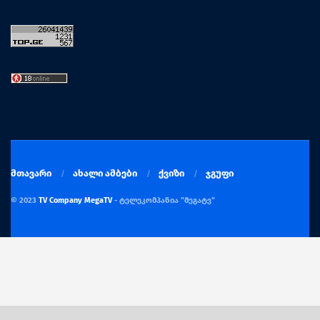
მთავარი
ახალი ამბები
ქვიზი
ჯგუფი
© 2023
TV Company MegaTV
- ტელეკომპანია "მეგატვ"