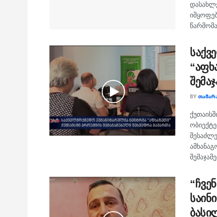
დასახლე
იმყოფე
წარმომა
საქვ
“აფხ
შემა
BY
ᲗᲐᲛᲐᲠ
ქუთაისშ
ობიექტე
შესაძლე
ამხანაგ
შემაჯამე
“ჩვე
საინ
ბასი