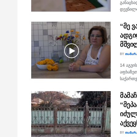
განაცხა
დევნილთ
“მე ვ
ადგი
მშვი
BY
ᲗᲐᲛᲐᲠ
14 აგვი
აფხაზეთ
საქართვ
მამა
“მეპ
იძულ
აქვეყ
BY
ᲗᲐᲛᲐᲠ