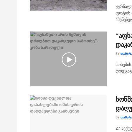
ჟურნალი
ფოტოს ა
აშენებუ
“აფხ
დაკა
BY
ᲗᲐᲛᲐᲠ
სოხუმის
დღე გაგ
ხონშ
დაღუ
BY
ᲗᲐᲛᲐᲠ
27 სექტ