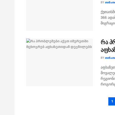
BY
ᲗᲘᲜᲐᲗ
ქუთაისშ
366 ადა
მიგრაცი
რა პ
აფხა
BY
ᲗᲘᲜᲐᲗ
აფხაზეთ
მოვალეო
რეგიონი
როგორც 
1