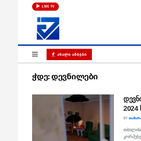
LIVE TV
ᲐᲮᲐᲚᲘ ᲐᲛᲑᲔᲑᲘ
ჭდე:
დევნილები
დევნ
2024
BY
ᲗᲐᲛᲐᲠ
თბილისშ
კორპუსე