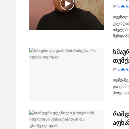
BY
ᲗᲐᲛᲐᲠ
დევნილ
გაყოფილ
იძულები
მუნიციპ
ხმაუ
თემქ
BY
ᲗᲐᲛᲐᲠ
თემქაზე
და დაპი
პოლიცია
რამდ
აფხა