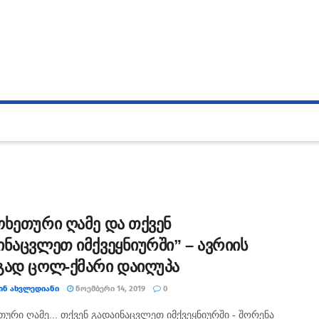
ოხეთური ღამე და თქვენ
ინაცვლეთ იმქვეყნიურში” – ავრიის
გად ცოლ-ქმარი დაიღუპა
ᲘᲜ ᲐᲮᲕᲚᲔᲓᲘᲐᲜᲘ
ᲜᲝᲔᲛᲑᲔᲠᲘ 14, 2019
0
­თუ­რი ღამე... თქვენ გა­და­ი­ნაც­ვლეთ იმ­ქვეყ­ნი­ურ­ში - შო­რე­ნა