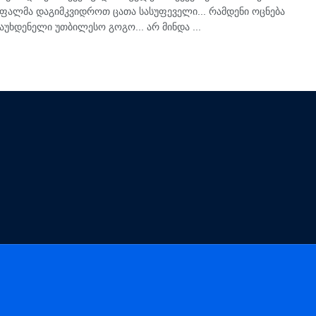
უფალ­მა და­გიმ­კვიდ­როთ ცათა სა­სუ­ფე­ვე­ლი... რამ­დე­ნი ოც­ნე­ბა
აუხ­დე­ნე­ლი უთ­ბი­ლე­სო გოგო... არ მინ­და ...