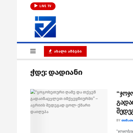
LIVE TV
ᲐᲮᲐᲚᲘ ᲐᲛᲑᲔᲑᲘ
ჭდე:
დადიანი
“ჯოჯ
გადა
შედე
BY
ᲗᲘᲜᲐᲗ
"ჯო­ჯო­ხე