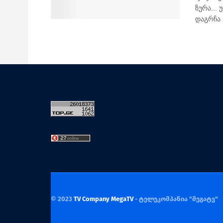
ზურა... 
დაგ­რჩა 
© 2023
TV Company MegaTV
- ტელეკომპანია "მეგატვ"