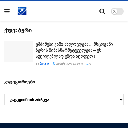
ჭდე:
ბერი
უმძიმესი ჟამი ახლოვდება… მხცოვანი
ბერის წინასწარმეტყველება – ეს
აუცილებლად უნდა იცოდეთ!!
BY
ᲛᲔᲒᲐ TV
ᲗᲔᲑᲔᲠᲕᲐᲚᲘ 22, 2019
0
კატეგორიები
კატეგორიები