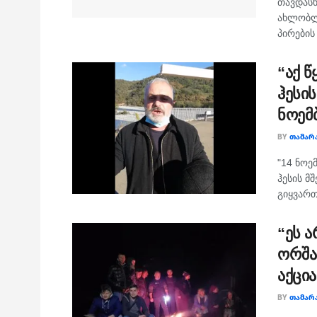
თავდასხ
ახლობლე
პირების 
“აქ 
ჰესი
ნოემბ
BY
ᲗᲐᲛᲐᲠ
"14 ნოე
ჰესის მ
გიყვართ
“ეს ა
ორშა
აქცია
BY
ᲗᲐᲛᲐᲠ