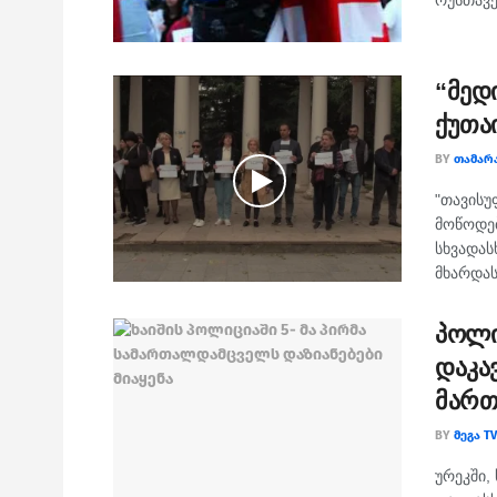
რუსთავე
“მედ
ქუთა
BY
ᲗᲐᲛᲐᲠ
"თავისუ
მოწოდებ
სხვადას
მხარდას
პოლი
დაკა
მართ
BY
ᲛᲔᲒᲐ TV
ურეკში,