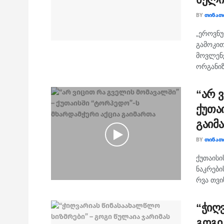
BY
ᲗᲘᲜᲐᲗ
„ეროვნუ
გამოკით
მოვლენე
ორგანიზა
“არ 
ქუთა
გაიმ
BY
ᲗᲘᲜᲐᲗ
ქუთაისი
ნაკრები
რვა თვი
“ჭიღ
გოგი