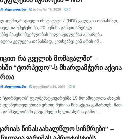
ᲘᲜ ᲐᲮᲕᲚᲔᲓᲘᲐᲜᲘ
ᲘᲐᲜᲕᲐᲠᲘ 16, 2020
0
ლ-დემოკრატიული ინსტიტუტის“ (NDI) კვლევის თანახმად,
ხულთა უმეტესობა, 20 ივნისს განვითარებულ
ბზე პასუხისმგებლობას ხელისუფლებას აკისრებს.
ციის კვლევის თანახმად, კითხვაზე: ვინ არის იმ ...
ვიცით რა გველის მომავალში” –
ისში “ტორპედო”-ს მხარდამჭერი აქცია
ართა
ᲘᲜ ᲐᲮᲕᲚᲔᲓᲘᲐᲜᲘ
ᲓᲔᲙᲔᲛᲑᲔᲠᲘ 26, 2019
0
ს "ტორპედოს" გულშემატკივარებმა 15 წლამდელთა ასაკის
ს ფეხბურთელებთან ერთდ მერიის წინ აქცია გამართეს. მათ
ს განმავლობაში გაუცემელი ხელფასების გამო ...
ვარიას წინასაახალწლო სიზმრები” –
 წულაია ჯარიმას აპროტესტებს