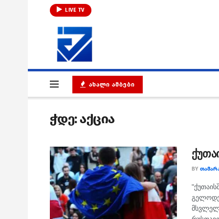
LIVE TV
ᲐᲮᲐᲚᲘ ᲐᲛᲑᲔᲑᲘ
ჭდე:
აქცია
ქუთა
BY
ᲗᲐᲛᲐᲠ
"ქუთაის
გელოდე
მსვლელ