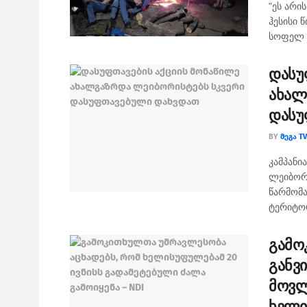
"ეს არი
ჰესისი 
სოფელ ჟ
დასუ
ახალ
დასუ
BY
ᲛᲔᲒᲐ TV
კამპანი
ლეიბორ
წარმომა
ტერიტორ
გამო
განვ
მოვლ
ხელი