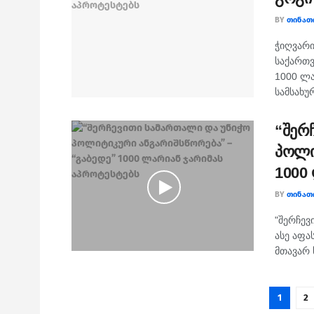
BY
ᲗᲘᲜᲐᲗ
ჭიღვარი
საქართვ
1000 ლა
სამსახურ
“შერ
პოლი
1000
BY
ᲗᲘᲜᲐᲗ
"შერჩევ
ასე აფა
მთავარ 
1
2