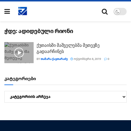
ჭდე:
ადიდებული რიონი
ქუთაისში მაშველებმა მეთევზე
გადაარჩინეს
BY
ᲗᲐᲛᲐᲠᲐ ᲥᲐᲕᲗᲐᲠᲐᲫᲔ
ᲝᲥᲢᲝᲛᲑᲔᲠᲘ 8, 2019
0
კატეგორიები
კატეგორიები