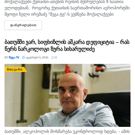
მოქალაქეები ქუთაისი-ათენის რეისის შესრულებას 9 საათია
ელოდებიან. როგორც ქუთაისის საერთაშორისო აეროპორტში
მყოფი ნელი ირემაძე "მეგა ტვ"-ს ეუბნება მოქალაქეები
შუაღამის შემდეგ ელოდებიან რეისს, თუმცა მათი ფრენა უკვე
ᲓᲐᲬᲕᲠᲘᲚᲔᲑᲘᲗ
DETAILS
ორჯერ გადაიდო. მისივე თქმით...
ბათუმში ვარ, სიფხიზლის აშკარა დეფიციტია – რას
წერს ნარკოლოგი ზურა სიხარულიძე
BY
ᲛᲔᲒᲐ TV
ᲐᲒᲕᲘᲡᲢᲝ 5, 2026
0
ᲛᲗᲐᲕᲐᲠᲘ
ბათუმში, ალკოჰოლის მოხმარება უკონტროლოდ ხდება, - ამის