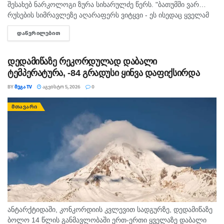
შესახებ ნარკოლოგი ზურა სიხარულძე წერს. "ბათუმში ვარ…
რუსების სიმრავლეზე აღარაფერს ვიტყვი - ეს ისედაც ყველამ
იცის. მინდა სხვა, უფრო მნიშვნელოვანი საკითხი
ᲓᲐᲬᲕᲠᲘᲚᲔᲑᲘᲗ
DETAILS
გამოვყო.პირველი, რაც თვალში...
დედამიწაზე რეკორდულად დაბალი
ტემპერატურა, -84 გრადუსი ყინვა დაფიქსირდა
BY
ᲛᲔᲒᲐ TV
ᲐᲒᲕᲘᲡᲢᲝ 5, 2026
0
ᲛᲗᲐᲕᲐᲠᲘ
ან­ტარ­ქტი­და­ში, კონ­კორ­დი­ის კვლე­ვით სად­გურ­ზე, დე­და­მი­წა­ზე
ბოლო 14 წლის გან­მავ­ლო­ბა­ში ერთ-ერთი ყვე­ლა­ზე და­ბა­ლი