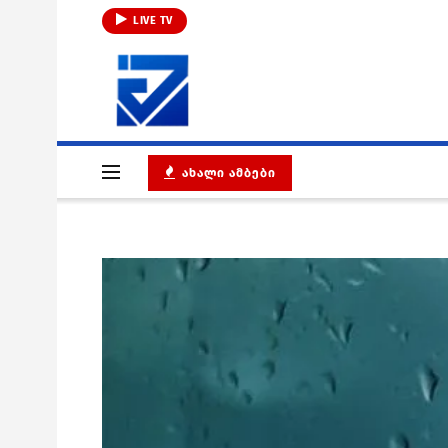
LIVE TV
ᲐᲮᲐᲚᲘ ᲐᲛᲑᲔᲑᲘ