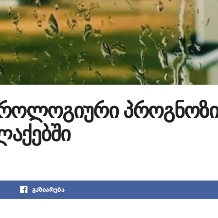
ეოროლოგიური პროგნოზ
ლაქებში
გაზიარება