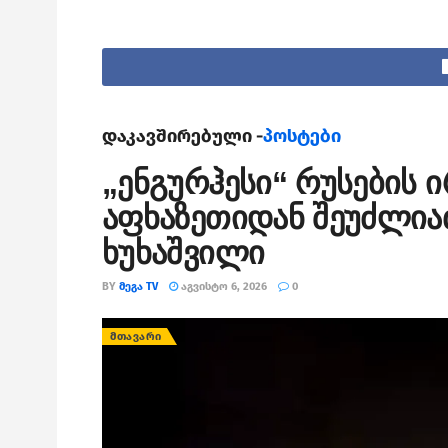
დაკავშირებული -
პოსტები
„ენგურჰესი“ რუსების 
აფხაზეთიდან შეუძლიათ
ხუხაშვილი
BY
ᲛᲔᲒᲐ TV
ᲐᲒᲕᲘᲡᲢᲝ 6, 2026
0
ᲛᲗᲐᲕᲐᲠᲘ