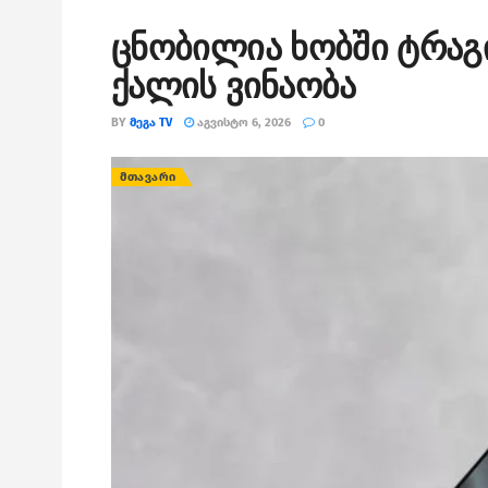
ცნობილია ხობში ტრა
ქალის ვინაობა
BY
ᲛᲔᲒᲐ TV
ᲐᲒᲕᲘᲡᲢᲝ 6, 2026
0
ᲛᲗᲐᲕᲐᲠᲘ