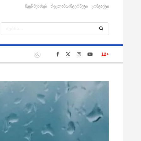
ჩვენ შესახებ
რეკლამა/ინტერნეტი
კონტაქტი
12+