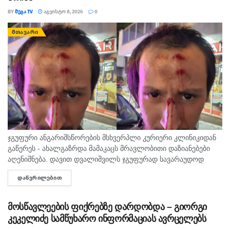
BY
ᲛᲔᲒᲐ TV
ᲐᲒᲕᲘᲡᲢᲝ 8, 2026
0
ᲛᲗᲐᲕᲐᲠᲘ
ჯგუფური ანგარიშსწორების მსხვერპლი კურიერი კლინიკიდან
გაწერეს - ახალგაზრდა მამაკაცს მრავლობითი დაზიანებები
აღენიშნება. დავით დვალიშვილს ჯგუფურად სავარაუდოდ
ხუთამდე მოზარდი გუშინ გაუსწორდა. ჯერ-ჯერობით
ᲓᲐᲬᲕᲠᲘᲚᲔᲑᲘᲗ
DETAILS
თავდამსხმელების დაკავების შესახებ ინფორმაცია არ
გავრცელებულა. "პირველებმა" გაარკვია, რომ
სამეთვალყურეო...
მოსწავლეების ფიქრებზე დარდობდა – გიორგი
კეკელიძე სამწუხარო ინფორმაციას ავრცელებს