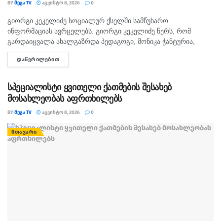
BY
ᲛᲔᲒᲐ TV
ᲐᲒᲕᲘᲡᲢᲝ 8, 2026
0
გიორგი კეკელიძე სოციალურ ქსელში სამწუხარო
ᲛᲗᲐᲕᲐᲠᲘ
ინფორმაციას ავრცელებს. გიორგი კეკელიძე წერს, რომ
გარდაიცვალა ახალგაზრდა პედაგოგი, მონიკა ჭანტურია,
რომელიც თავისი მოსწავლეების მიმართ განსაკუთრებული
ᲓᲐᲬᲕᲠᲘᲚᲔᲑᲘᲗ
DETAILS
სიყვარულით გამოირჩეოდა. „არასდროს მგონებია, რომ აქ,
მიწაზე ყოფნას რამე...
სპეციალისტი ყვითელი ქათმების შესახებ
მოსახლეობას აფრთხილებს
BY
ᲛᲔᲒᲐ TV
ᲐᲒᲕᲘᲡᲢᲝ 8, 2026
0
ᲛᲗᲐᲕᲐᲠᲘ