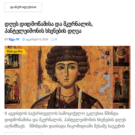
ყაჩაღობის ბრალდებით, წარსულში სხვადასხვა
ᲓᲐᲬᲕᲠᲘᲚᲔᲑᲘᲗ
DETAILS
დანაშაულისთვის ნასამართლევი პირი დააკავეს. ინფორმაციას
შსს ავრცელებს. უწყების ცნობით, გამოძიებით დადგინდა,
რომ...
დღეს დიდმოწამისა და მკურნალის,
პანტელეიმონის ხსენების დღეა
BY
ᲛᲔᲒᲐ TV
ᲐᲒᲕᲘᲡᲢᲝ 9, 2026
0
ᲛᲗᲐᲕᲐᲠᲘ
9 აგვისტოს საქართველოს სამოციქულო ეკლესია წმინდა
დიდმოწამისა და მკურნალის, პანტელეიმონის ხსენების დღეს
აღნიშნავს. წმინდანი დაიბადა ნიკომიდიაში მესამე საუკუნის
მეორე ნახევარში. არ არსებობს ტაძარი, რომელშიც არ იყოს