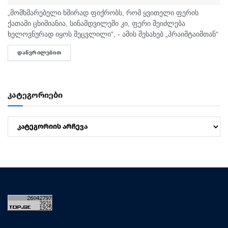
„მომხმარებელი ხშირად ფიქრობს, რომ ყვითელი ფერის
ქათამი ცხიმიანია, სინამდვილეში კი, ფერი შეიძლება
ხელოვნურად იყოს შეცვლილი“, - ამის შესახებ „პრაიმტაიმთან“
სურსათის უვნებლობის სპეციალისტი, ირაკლი არაბული
ᲓᲐᲬᲕᲠᲘᲚᲔᲑᲘᲗ
DETAILS
საუბრობს. „ბაზარი ითხოვს, რომ ქათამი იყოს...
კატეგორიები
კატეგორიები