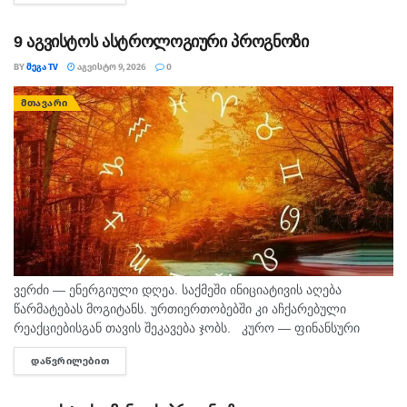
დეპარტამენტის...
9 აგვისტოს ასტროლოგიური პროგნოზი
BY
ᲛᲔᲒᲐ TV
ᲐᲒᲕᲘᲡᲢᲝ 9, 2026
0
ᲛᲗᲐᲕᲐᲠᲘ
ვერძი — ენერგიული დღეა. საქმეში ინიციატივის აღება
წარმატებას მოგიტანს. ურთიერთობებში კი აჩქარებული
რეაქციებისგან თავის შეკავება ჯობს. კურო — ფინანსური
საკითხების მოსაგვარებლად კარგი დღეა. შეიძლება
ᲓᲐᲬᲕᲠᲘᲚᲔᲑᲘᲗ
DETAILS
საინტერესო შესაძლებლობა გამოჩნდეს. პირად ცხოვრებაში...