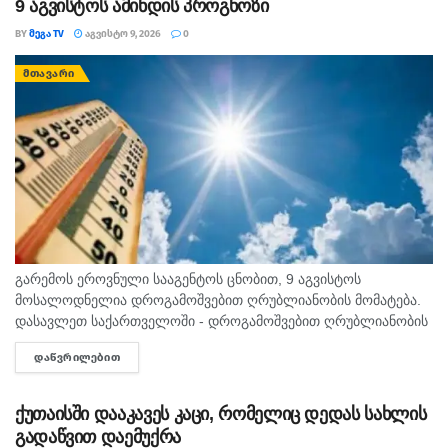
9 აგვისტოს ამინდის პროგნოზი
BY
ᲛᲔᲒᲐ TV
ᲐᲒᲕᲘᲡᲢᲝ 9, 2026
0
ᲛᲗᲐᲕᲐᲠᲘ
გარემოს ეროვნული სააგენტოს ცნობით, 9 აგვისტოს
მოსალოდნელია დროგამოშვებით ღრუბლიანობის მომატება.
დასავლეთ საქართველოში - დროგამოშვებით ღრუბლიანობის
მომატება. უმეტეს რაიონში ხანმოკლე წვიმა და ელჭექი, ზოგან
ᲓᲐᲬᲕᲠᲘᲚᲔᲑᲘᲗ
DETAILS
ძლიერი. დასავლეთის ქარი 10-15 მ/წმ, ელჭექის დროს
შესაძლებელია ქარის...
ქუთაისში დააკავეს კაცი, რომელიც დედას სახლის
გადაწვით დაემუქრა