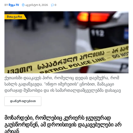
BY
ᲛᲔᲒᲐ TV
ᲐᲒᲕᲘᲡᲢᲝ 8, 2026
0
ᲛᲗᲐᲕᲐᲠᲘ
ქუთაისში დააკავეს პირი, რომელიც დედას დაემუქრა, რომ
სახლს გადაწვავდა. "ინფო იმერეთის" ცნობით, მამაკაცი
დარაჯად მუშაობდა და ის სამართალდამცველებმა დასაცავ
ობიექტზე აიყვანეს. შსს-ს ინფორმაციით, დაკავებულს
ᲓᲐᲬᲕᲠᲘᲚᲔᲑᲘᲗ
DETAILS
სისხლის სამართლის კოდექსის 11 პრიმა...
მოზარდები, რომლებიც კურიერს ჯგუფურად
გაუსწორდნენ, ამ დროისთვის დაკავებულები არ
არიან