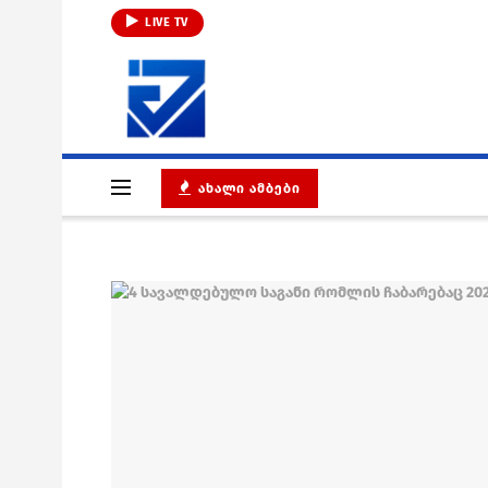
LIVE TV
ᲐᲮᲐᲚᲘ ᲐᲛᲑᲔᲑᲘ