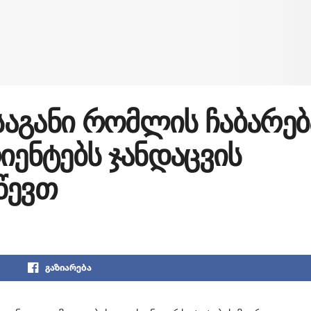
აგანი რომლის ჩაბარებ
იენტებს ჯანდაცვის
წევთ
გაზიარება