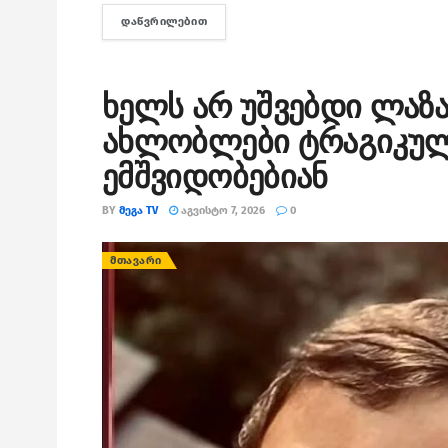
ᲓᲐᲬᲕᲠᲘᲚᲔᲑᲘᲗ
DETAILS
ხელს არ უშვებდი ლაზა
ახლობლები ტრაგიკულ
ემშვიდობებიან
BY
ᲛᲔᲒᲐ TV
ᲐᲒᲕᲘᲡᲢᲝ 7, 2026
0
ᲛᲗᲐᲕᲐᲠᲘ