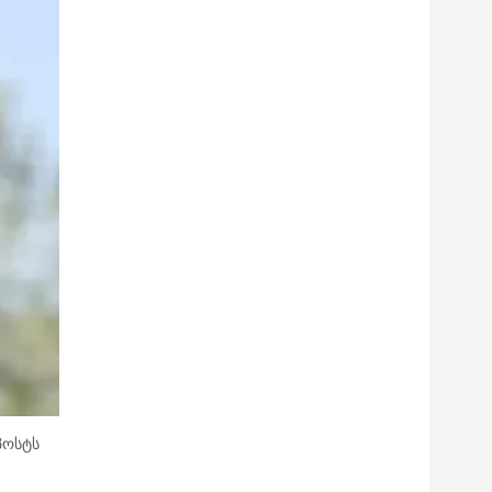
პოსტს