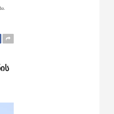
სა.
ნის