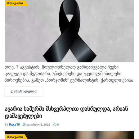
ᲛᲗᲐᲕᲐᲠᲘ
დღე, 7 აგვისტოს, მოულოდნელად გარდაიცვალა ჩვენი
კოლეგი და მეგობარი, უნიჭიერესი და უკეთილშობილესი
პიროვნების, გაზეთ „ბორჯომის“ ჟურნალისტის, ქართული ენისა
და ლიტერატურის პედაგოგი მონიკა ჭანტურია. "მეგა ტვ"
ᲓᲐᲬᲕᲠᲘᲚᲔᲑᲘᲗ
DETAILS
უდიდეს მწუხარებას გამოვხატავს მონიკა ჭანტურიას
ნაადრევად...
ავარია ხაშურში მსხვერპლით დასრულდა, არიან
დაშავებულები
BY
ᲛᲔᲒᲐ TV
ᲐᲒᲕᲘᲡᲢᲝ 8, 2026
0
ᲛᲗᲐᲕᲐᲠᲘ