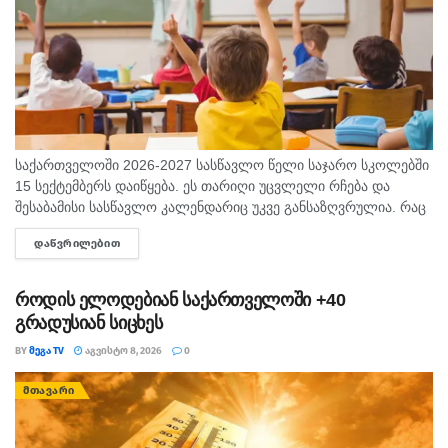
საქართველოში 2026-2027 სასწავლო წელი საჯარო სკოლებში
15 სექტემბერს დაიწყება. ეს თარიღი უცვლელი რჩება და
შესაბამისი სასწავლო კალენდარიც უკვე განსაზღვრულია. რაც
შეეხება საბავშვო ბაღებს, სასწავლო-სააღმზრდელო პროცესი
ᲓᲐᲬᲕᲠᲘᲚᲔᲑᲘᲗ
DETAILS
ასევე 15 სექტემბრიდან განახლდება. თბილისის...
როდის ელოდებიან საქართველოში +40
გრადუსიან სიცხეს
BY
ᲛᲔᲒᲐ TV
ᲐᲒᲕᲘᲡᲢᲝ 8, 2026
0
ᲛᲗᲐᲕᲐᲠᲘ