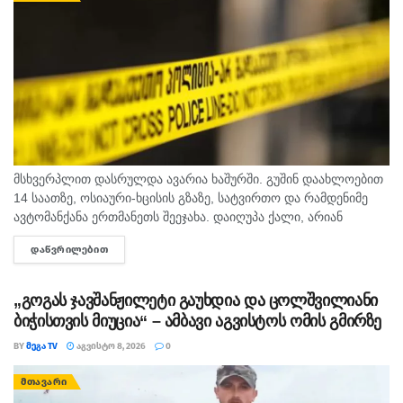
მსხვერპლით დასრულდა ავარია ხაშურში. გუშინ დაახლოებით
14 საათზე, ოსიაური-ხცისის გზაზე, სატვირთო და რამდენიმე
ავტომანქანა ერთმანეთს შეეჯახა. დაიღუპა ქალი, არიან
დაშავებულებიც. შსს-ს ინფორმაციით, გამოძიება 276-ე მუხლის
ᲓᲐᲬᲕᲠᲘᲚᲔᲑᲘᲗ
DETAILS
მე-6 ნაწილით მიმდინარეობს.
„გოგას ჯავშანჟილეტი გაუხდია და ცოლშვილიანი
ბიჭისთვის მიუცია“ – ამბავი აგვისტოს ომის გმირზე
BY
ᲛᲔᲒᲐ TV
ᲐᲒᲕᲘᲡᲢᲝ 8, 2026
0
ᲛᲗᲐᲕᲐᲠᲘ