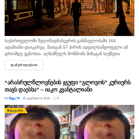
საქართველოში წელიწადნახევრის განმავლობაში 164
ადამიანი დაიკარგა, მათგან 57 პირის ადგილსამყოფელი ამ
დრომდე უცნობია. აღნიშნულს მოწმობს შინაგან საქმეთა
სამინისტროს მიერ გამოქვეყნებული 2025 წლისა და 2026
ᲓᲐᲬᲕᲠᲘᲚᲔᲑᲘᲗ
DETAILS
წლის 6 თვის სტატისტიკური მონაცემები. ამასთან,...
“არასრულწლოვნების ჯგუფი “გლოვოს” კურიერს
თავს დაესხა” – იაკო კვანტალიანი
BY
ᲛᲔᲒᲐ TV
ᲐᲒᲕᲘᲡᲢᲝ 8, 2026
0
ᲛᲗᲐᲕᲐᲠᲘ