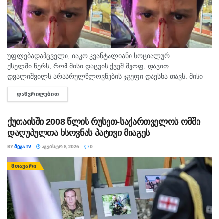
უფლებადამცველი, იაკო კვანტალიანი სოციალურ
ქსელში წერს, რომ მისი დაცვის ქვეშ მყოფ, დავით
დვალიშვილს არასრულწლოვნების ჯგუფი დაესხა თავს. მისი
თქმით, დავით დვალიშვილი მძიმედ არის და საავადმყოფოში
ᲓᲐᲬᲕᲠᲘᲚᲔᲑᲘᲗ
DETAILS
გადაჰყავთ. ამ წუთებში ჩემს დაცვის ქვეშ მყოფს თავს...
ქუთაისში 2008 წლის რუსეთ-საქართველოს ომში
დაღუპულთა ხსოვნას პატივი მიაგეს
BY
ᲛᲔᲒᲐ TV
ᲐᲒᲕᲘᲡᲢᲝ 8, 2026
0
ᲛᲗᲐᲕᲐᲠᲘ