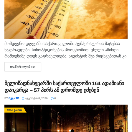
მომდევნო დღეებში საქართველოში ტემპერატურის მატებაა
ნავარაუდები. სინოპტიკოსების პროგნოზით, ცხელი ამინდი
რამდენიმე დღეს გაგრძელდება. აგვისტოს შუა რიცხვებიდან კი
ტემპერატურა 40 გრადუსს მიაღწევს. "ტემპერატურამ აგვისტოს
ᲓᲐᲬᲕᲠᲘᲚᲔᲑᲘᲗ
DETAILS
თვეში შესაძლოა 35-40 გრადუსს მიაღწიოს, ანუ ამ...
წელიწადნახევარში საქართველოში 164 ადამიანი
დაიკარგა – 57 პირს ამ დრომდე ეძებენ
BY
ᲛᲔᲒᲐ TV
ᲐᲒᲕᲘᲡᲢᲝ 8, 2026
0
ᲛᲗᲐᲕᲐᲠᲘ