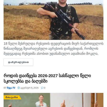
18 წელი შესრულდა რუსეთის ფედერაციის მიერ საქართველოს
წინააღმდეგ შეიარაღებული აგრესიის დაწყებიდან, რომლის
შედეგადაც რუსეთმა ასობით უდანაშაულო ადამიანი მოკლა,
დაიპყრო აფხაზეთი და ცხინვალის რეგიონი. ამ სტატიაში
ᲓᲐᲬᲕᲠᲘᲚᲔᲑᲘᲗ
DETAILS
აგვისტოს გმირი გოგიტა მაკრახიძის შესახებ...
როდის დაიწყება 2026-2027 სასწავლო წელი
სკოლებსა და ბაღებში
BY
ᲛᲔᲒᲐ TV
ᲐᲒᲕᲘᲡᲢᲝ 8, 2026
0
ᲛᲗᲐᲕᲐᲠᲘ