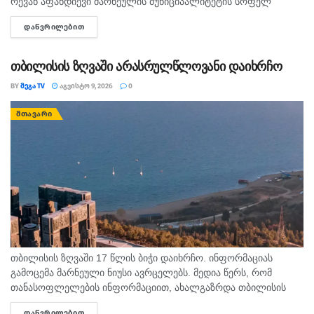
რევან აფანდიევი მარნეულის მუნიციპალიტეტის სოფელ
კაფანახჩის მკვიდრი იყო. თანასოფლელების ინფორმაციით,
ᲓᲐᲬᲕᲠᲘᲚᲔᲑᲘᲗ
DETAILS
ახალგაზრდა თბილისის ზღვაზე თანატოლებთან ერთად
საცურაოდ...
თბილისის ზღვაში არასრულწლოვანი დაიხრჩო
BY
ᲛᲔᲒᲐ TV
ᲐᲒᲕᲘᲡᲢᲝ 9, 2026
0
ᲛᲗᲐᲕᲐᲠᲘ
თბილისის ზღვაში 17 წლის ბიჭი დაიხრჩო. ინფორმაციას
გამოცემა მარნეული ნიუსი ავრცელებს. მედია წერს, რომ
თანასოფლელების ინფორმაციით, ახალგაზრდა თბილისის
ზღვაზე თანატოლებთან ერთად საცურაოდ იმყოფებოდა. შსს
ᲓᲐᲬᲕᲠᲘᲚᲔᲑᲘᲗ
DETAILS