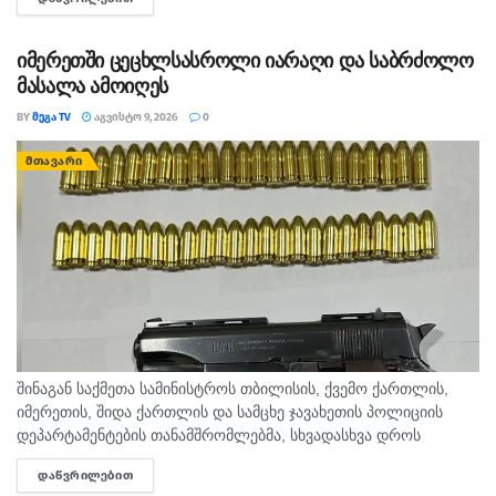
ცნობით, გამოძიება 115-ე მუხლით დაიწყო.
იმერეთში ცეცხლსასროლი იარაღი და საბრძოლო
მასალა ამოიღეს
BY
ᲛᲔᲒᲐ TV
ᲐᲒᲕᲘᲡᲢᲝ 9, 2026
0
ᲛᲗᲐᲕᲐᲠᲘ
შინაგან საქმეთა სამინისტროს თბილისის, ქვემო ქართლის,
იმერეთის, შიდა ქართლის და სამცხე ჯავახეთის პოლიციის
დეპარტამენტების თანამშრომლებმა, სხვადასხვა დროს
ჩატარებული საპოლიციო პრევენციული ღონისძიებების
ᲓᲐᲬᲕᲠᲘᲚᲔᲑᲘᲗ
DETAILS
შედეგად, ცეცხლსასროლი იარაღისა და საბრძოლო მასალის