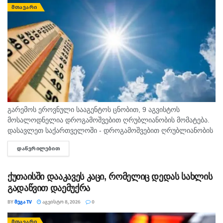
ᲛᲗᲐᲕᲐᲠᲘ
გარემოს ეროვნული სააგენტოს ცნობით, 9 აგვისტოს
მოსალოდნელია დროგამოშვებით ღრუბლიანობის მომატება.
დასავლეთ საქართველოში - დროგამოშვებით ღრუბლიანობის
მომატება. უმეტეს რაიონში ხანმოკლე წვიმა და ელჭექი, ზოგან
ᲓᲐᲬᲕᲠᲘᲚᲔᲑᲘᲗ
DETAILS
ძლიერი. დასავლეთის ქარი 10-15 მ/წმ, ელჭექის დროს
შესაძლებელია ქარის...
ქუთაისში დააკავეს კაცი, რომელიც დედას სახლის
გადაწვით დაემუქრა
BY
ᲛᲔᲒᲐ TV
ᲐᲒᲕᲘᲡᲢᲝ 8, 2026
0
ᲛᲗᲐᲕᲐᲠᲘ