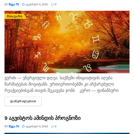
BY
ᲛᲔᲒᲐ TV
ᲐᲒᲕᲘᲡᲢᲝ 9, 2026
0
ᲛᲗᲐᲕᲐᲠᲘ
ვერძი — ენერგიული დღეა. საქმეში ინიციატივის აღება
წარმატებას მოგიტანს. ურთიერთობებში კი აჩქარებული
რეაქციებისგან თავის შეკავება ჯობს. კურო — ფინანსური
საკითხების მოსაგვარებლად კარგი დღეა. შეიძლება
ᲓᲐᲬᲕᲠᲘᲚᲔᲑᲘᲗ
DETAILS
საინტერესო შესაძლებლობა გამოჩნდეს. პირად ცხოვრებაში...
9 აგვისტოს ამინდის პროგნოზი
BY
ᲛᲔᲒᲐ TV
ᲐᲒᲕᲘᲡᲢᲝ 9, 2026
0