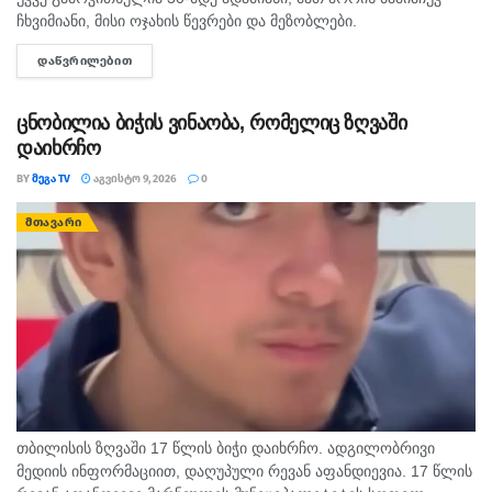
ჩხვიმიანი, მისი ოჯახის წევრები და მეზობლები.
გამომძიებლებმა დაათვალიერეს ის სახლებიც, სადაც,
ᲓᲐᲬᲕᲠᲘᲚᲔᲑᲘᲗ
DETAILS
სავარაუდოდ, დანაშაული ხდებოდა. ნატა ვიბლიანის მიერ
დასახელებული...
ცნობილია ბიჭის ვინაობა, რომელიც ზღვაში
დაიხრჩო
BY
ᲛᲔᲒᲐ TV
ᲐᲒᲕᲘᲡᲢᲝ 9, 2026
0
ᲛᲗᲐᲕᲐᲠᲘ
თბილისის ზღვაში 17 წლის ბიჭი დაიხრჩო. ადგილობრივი
მედიის ინფორმაციით, დაღუპული რევან აფანდიევია. 17 წლის