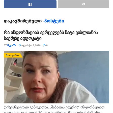
დაკავშირებული -
პოსტები
რა ინფორმაციას ავრცელებს ნატა ვიბლიანის
საქმეზე ადვოკატი
BY
ᲛᲔᲒᲐ TV
ᲐᲒᲕᲘᲡᲢᲝ 9, 2026
0
ᲛᲗᲐᲕᲐᲠᲘ
დისტანციურად გამოკითხა. „შაბათის ეთერის“ ინფორმაციით,
უკვე გამოკითხულია 30-მდე ადამიანი, მათ შორის ბაშიაჩუკ