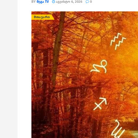
BY
ᲛᲔᲒᲐ TV
ᲐᲒᲕᲘᲡᲢᲝ 6, 2026
0
ᲛᲗᲐᲕᲐᲠᲘ