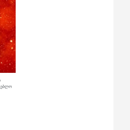
ს
რგებლო