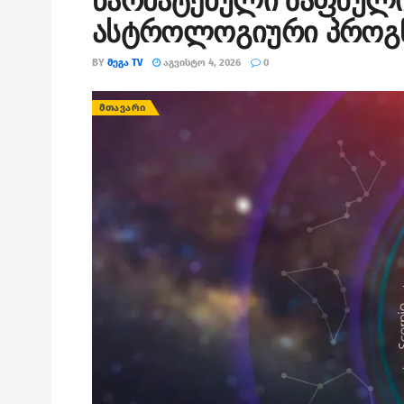
წარმატებული ზაფხული
ასტროლოგიური პროგ
BY
ᲛᲔᲒᲐ TV
ᲐᲒᲕᲘᲡᲢᲝ 4, 2026
0
ᲛᲗᲐᲕᲐᲠᲘ