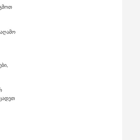
ეგმოთ
საღამო
ბი,
რ
ეცადეთ