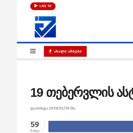
LIVE TV
ᲐᲮᲐᲚᲘ ᲐᲛᲑᲔᲑᲘ
19 თებერვლის ა
დაპოსტა 2019/02/19-ში
59
ნახვა