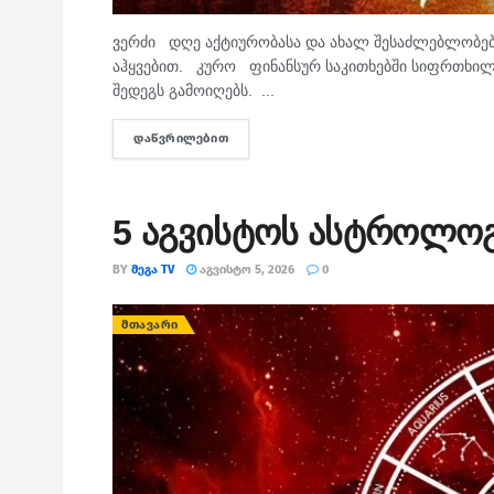
ვერძი დღე აქტიურობასა და ახალ შესაძლებლობებს
აჰყვებით. კურო ფინანსურ საკითხებში სიფრთხილ
შედეგს გამოიღებს. ...
ᲓᲐᲬᲕᲠᲘᲚᲔᲑᲘᲗ
DETAILS
5 აგვისტოს ასტროლო
BY
ᲛᲔᲒᲐ TV
ᲐᲒᲕᲘᲡᲢᲝ 5, 2026
0
ᲛᲗᲐᲕᲐᲠᲘ