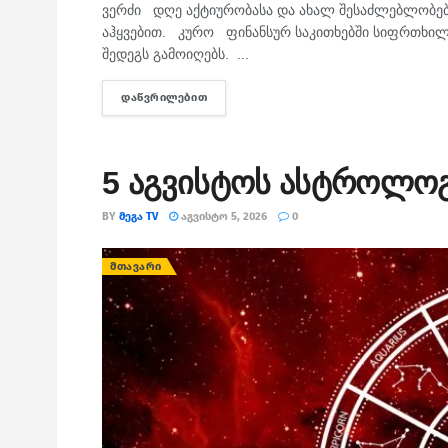
ვერძი დღე აქტიურობასა და ახალ შესაძლებლობებს
აჰყვებით. კურო ფინანსურ საკითხებში სიფრთხილ
შედეგს გამოიღებს. ...
ᲓᲐᲬᲕᲠᲘᲚᲔᲑᲘᲗ
DETAILS
5 აგვისტოს ასტროლო
BY
ᲛᲔᲒᲐ TV
ᲐᲒᲕᲘᲡᲢᲝ 5, 2026
0
ᲛᲗᲐᲕᲐᲠᲘ