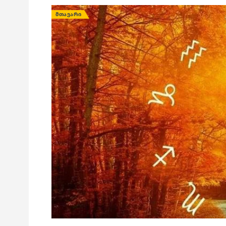
ᲛᲗᲐᲕᲐᲠᲘ