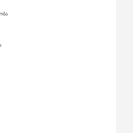
ობა
რ