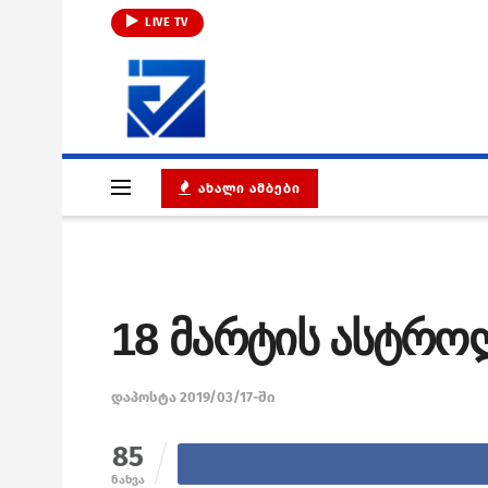
LIVE TV
ᲐᲮᲐᲚᲘ ᲐᲛᲑᲔᲑᲘ
18 მარტის ასტრ
დაპოსტა 2019/03/17-ში
85
ნახვა