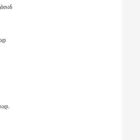
ებთან
რად
რად.