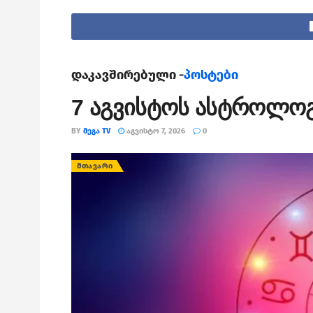
დაკავშირებული -
პოსტები
7 აგვისტოს ასტროლო
BY
ᲛᲔᲒᲐ TV
ᲐᲒᲕᲘᲡᲢᲝ 7, 2026
0
ᲛᲗᲐᲕᲐᲠᲘ