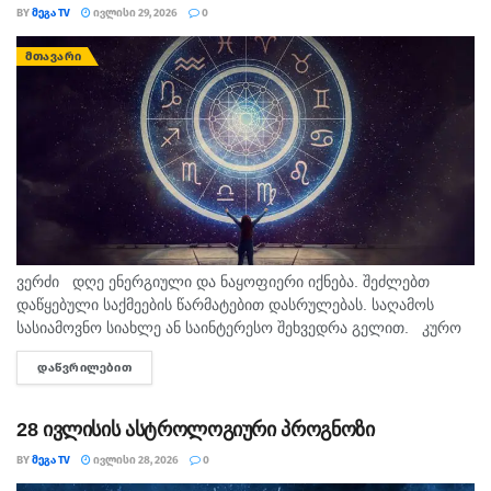
BY
ᲛᲔᲒᲐ TV
ᲘᲕᲚᲘᲡᲘ 29, 2026
0
ᲛᲗᲐᲕᲐᲠᲘ
ვერძი დღე ენერგიული და ნაყოფიერი იქნება. შეძლებთ
დაწყებული საქმეების წარმატებით დასრულებას. საღამოს
სასიამოვნო სიახლე ან საინტერესო შეხვედრა გელით. კურო
ფინანსურ საკითხებში სიფრთხილე გამოიჩინეთ. სპონტანური
ᲓᲐᲬᲕᲠᲘᲚᲔᲑᲘᲗ
DETAILS
ხარჯები უმჯობესია გადადოთ....
28 ივლისის ასტროლოგიური პროგნოზი
BY
ᲛᲔᲒᲐ TV
ᲘᲕᲚᲘᲡᲘ 28, 2026
0