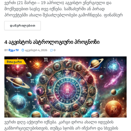
ვერძი (21 მარტი – 19 აპრილი) აგვისტო ენერგიული და
მოქმედებით სავსე თვე იქნება. სამსახურში ან პირად
პროექტებში ახალი შესაძლებლობები გამოჩნდება. ფინანსურ
საკითხებში სიფრთხილე გამოიჩინეთ და დაუგეგმავ ხარჯებს
ᲓᲐᲬᲕᲠᲘᲚᲔᲑᲘᲗ
DETAILS
მოერიდეთ. სიყვარულში გულწრფელი...
4 აგვისტოს ასტროლოგიური პროგნოზი
BY
ᲛᲔᲒᲐ TV
ᲐᲒᲕᲘᲡᲢᲝ 4, 2026
0
ᲛᲗᲐᲕᲐᲠᲘ
ვერძი დღე აქტიური იქნება. კარგი დროა ახალი იდეების
განხორციელებისთვის, თუმცა სჯობს არ იჩქარო და სხვების