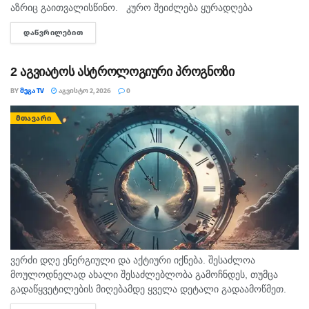
აზრიც გაითვალისწინო. კურო შეიძლება ყურადღება
ფინანსებსა და სტაბილურობის საკითხებზე გადაიტანო.
ᲓᲐᲬᲕᲠᲘᲚᲔᲑᲘᲗ
DETAILS
დაგეგმვა და პრაქტიკული მიდგომა...
2 აგვიატოს ასტროლოგიური პროგნოზი
BY
ᲛᲔᲒᲐ TV
ᲐᲒᲕᲘᲡᲢᲝ 2, 2026
0
ᲛᲗᲐᲕᲐᲠᲘ
ვერძი დღე ენერგიული და აქტიური იქნება. შესაძლოა
მოულოდნელად ახალი შესაძლებლობა გამოჩნდეს, თუმცა
გადაწყვეტილების მიღებამდე ყველა დეტალი გადაამოწმეთ.
საღამო მეგობრებთან ან ოჯახთან ერთად სასიამოვნოდ