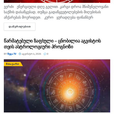
მერწყული
ვერძი ენერგიული დღე გელით. კარგი დროა მნიშვნელოვანი
კარგი დღეა შემოქმედებითი იდეების
საქმის დასაწყებად, თუმცა გადაწყვეტილებების მიღებისას
განსახორციელებლად. შეიძლება ახალი გასართობი
აჩქარებას მოერიდეთ. კურო ყურადღება ფინანსურ
გამოგიჩნდეთ. მოერიდეთ ურთიერთობის დაძაბვას
საკითხებზე გადაიტანეთ. მცირე ცვლილებაც კი მომავალში
საყვარელ ადამიანთან.
ᲓᲐᲬᲕᲠᲘᲚᲔᲑᲘᲗ
DETAILS
სასარგებლო შედეგს მოგიტანთ. ...
თევზები
წარმატებული ზაფხული – ცნობილია აგვისტოს
მეტად გამოავლინეთ სიყვარული გარშემო
თვის ასტროლოგიური პროგნოზი
მყოფებისადმი. კარგი დღეა მსუბუქი იდეების
BY
ᲛᲔᲒᲐ TV
ᲐᲒᲕᲘᲡᲢᲝ 4, 2026
0
განსახორციელებლად. მეტად დაისვენეთ. შეიძლება
დღეს შეხვდეთ ადამიანს, რომელსაც უსიტყვოდ ესმის
ᲛᲗᲐᲕᲐᲠᲘ
თქვენი.
თეგები:
ასტროლოგია
დღის ჰოროსკოპი
ზოდიაქო