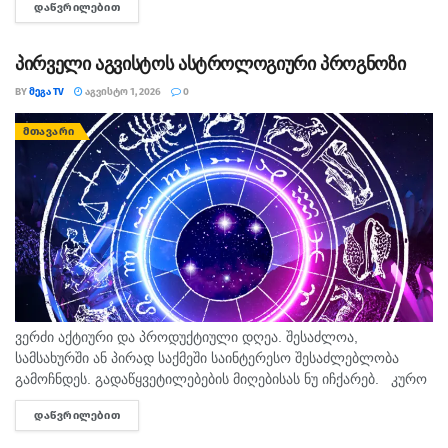
ᲓᲐᲬᲕᲠᲘᲚᲔᲑᲘᲗ
DETAILS
ჩაივლის. კურო ფინანსურ საკითხებში სიფრთხილე
გამოიჩინეთ....
პირველი აგვისტოს ასტროლოგიური პროგნოზი
BY
ᲛᲔᲒᲐ TV
ᲐᲒᲕᲘᲡᲢᲝ 1, 2026
0
ᲛᲗᲐᲕᲐᲠᲘ
ვერძი აქტიური და პროდუქტიული დღეა. შესაძლოა,
სამსახურში ან პირად საქმეში საინტერესო შესაძლებლობა
გამოჩნდეს. გადაწყვეტილებების მიღებისას ნუ იჩქარებ. კურო
დღე ფინანსურ საკითხებზე ყურადღების გამახვილებას
ᲓᲐᲬᲕᲠᲘᲚᲔᲑᲘᲗ
DETAILS
მოითხოვს. კარგი დროა ბიუჯეტის დაგეგმვისა და...