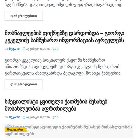
აღენიშნება. დავით დვალიშვილს ჯგუფურად სავარაუდოდ
ხუთამდე მოზარდი გუშინ გაუსწორდა. ჯერ-ჯერობით
ᲓᲐᲬᲕᲠᲘᲚᲔᲑᲘᲗ
DETAILS
თავდამსხმელების დაკავების შესახებ ინფორმაცია არ
გავრცელებულა. "პირველებმა" გაარკვია, რომ
სამეთვალყურეო...
მოსწავლეების ფიქრებზე დარდობდა – გიორგი
კეკელიძე სამწუხარო ინფორმაციას ავრცელებს
BY
ᲛᲔᲒᲐ TV
ᲐᲒᲕᲘᲡᲢᲝ 8, 2026
0
გიორგი კეკელიძე სოციალურ ქსელში სამწუხარო
ᲛᲗᲐᲕᲐᲠᲘ
ინფორმაციას ავრცელებს. გიორგი კეკელიძე წერს, რომ
გარდაიცვალა ახალგაზრდა პედაგოგი, მონიკა ჭანტურია,
რომელიც თავისი მოსწავლეების მიმართ განსაკუთრებული
ᲓᲐᲬᲕᲠᲘᲚᲔᲑᲘᲗ
DETAILS
სიყვარულით გამოირჩეოდა. „არასდროს მგონებია, რომ აქ,
მიწაზე ყოფნას რამე...
სპეციალისტი ყვითელი ქათმების შესახებ
მოსახლეობას აფრთხილებს
BY
ᲛᲔᲒᲐ TV
ᲐᲒᲕᲘᲡᲢᲝ 8, 2026
0
ᲛᲗᲐᲕᲐᲠᲘ