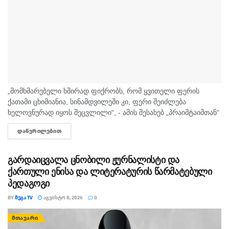
„მომხმარებელი ხშირად ფიქრობს, რომ ყვითელი ფერის
ქათამი ცხიმიანია, სინამდვილეში კი, ფერი შეიძლება
ხელოვნურად იყოს შეცვლილი“, - ამის შესახებ „პრაიმტაიმთან“
სურსათის უვნებლობის სპეციალისტი, ირაკლი არაბული
ᲓᲐᲬᲕᲠᲘᲚᲔᲑᲘᲗ
DETAILS
საუბრობს. „ბაზარი ითხოვს, რომ ქათამი იყოს...
გარდაიცვალა ცნობილი ჟურნალისტი და
ქართული ენისა და ლიტერატურის წარმატებული
პედაგოგი
BY
ᲛᲔᲒᲐ TV
ᲐᲒᲕᲘᲡᲢᲝ 8, 2026
0
ᲛᲗᲐᲕᲐᲠᲘ