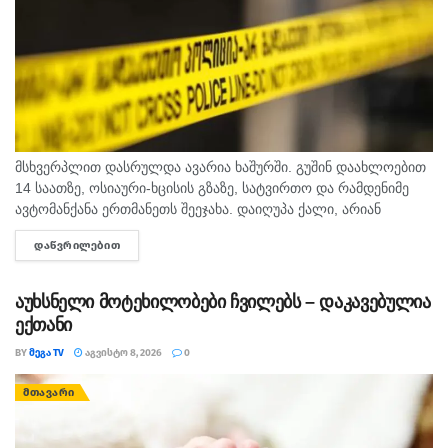
მსხვერპლით დასრულდა ავარია ხაშურში. გუშინ დაახლოებით
14 საათზე, ოსიაური-ხცისის გზაზე, სატვირთო და რამდენიმე
ავტომანქანა ერთმანეთს შეეჯახა. დაიღუპა ქალი, არიან
დაშავებულებიც. შსს-ს ინფორმაციით, გამოძიება 276-ე მუხლის
ᲓᲐᲬᲕᲠᲘᲚᲔᲑᲘᲗ
DETAILS
მე-6 ნაწილით მიმდინარეობს.
აუხსნელი მოტეხილობები ჩვილებს – დაკავებულია
ექთანი
BY
ᲛᲔᲒᲐ TV
ᲐᲒᲕᲘᲡᲢᲝ 8, 2026
0
ᲛᲗᲐᲕᲐᲠᲘ