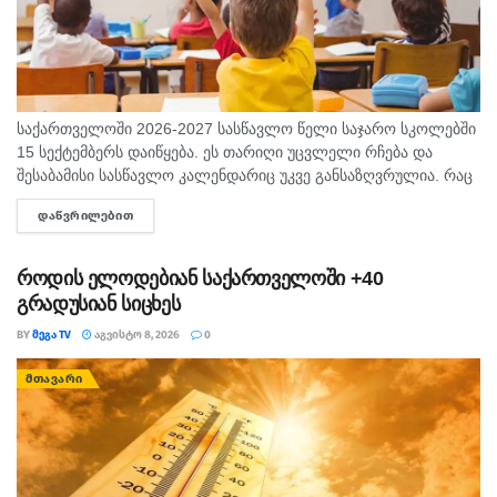
საქართველოში 2026-2027 სასწავლო წელი საჯარო სკოლებში
15 სექტემბერს დაიწყება. ეს თარიღი უცვლელი რჩება და
შესაბამისი სასწავლო კალენდარიც უკვე განსაზღვრულია. რაც
შეეხება საბავშვო ბაღებს, სასწავლო-სააღმზრდელო პროცესი
ᲓᲐᲬᲕᲠᲘᲚᲔᲑᲘᲗ
DETAILS
ასევე 15 სექტემბრიდან განახლდება. თბილისის...
როდის ელოდებიან საქართველოში +40
გრადუსიან სიცხეს
BY
ᲛᲔᲒᲐ TV
ᲐᲒᲕᲘᲡᲢᲝ 8, 2026
0
ᲛᲗᲐᲕᲐᲠᲘ