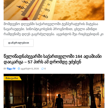
მომდევნო დღეებში საქართველოში ტემპერატურის მატებაა
ნავარაუდები. სინოპტიკოსების პროგნოზით, ცხელი ამინდი
რამდენიმე დღეს გაგრძელდება. აგვისტოს შუა რიცხვებიდან კი
ტემპერატურა 40 გრადუსს მიაღწევს. "ტემპერატურამ აგვისტოს
ᲓᲐᲬᲕᲠᲘᲚᲔᲑᲘᲗ
DETAILS
თვეში შესაძლოა 35-40 გრადუსს მიაღწიოს, ანუ ამ...
წელიწადნახევარში საქართველოში 164 ადამიანი
დაიკარგა – 57 პირს ამ დრომდე ეძებენ
BY
ᲛᲔᲒᲐ TV
ᲐᲒᲕᲘᲡᲢᲝ 8, 2026
0
ᲛᲗᲐᲕᲐᲠᲘ