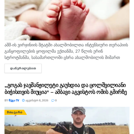
აშშ-ის ვირჯინიის შტატში ახალშობილთა ინტენსიური თერაპიის
განყოფილების ყოფილმა ექთანმა, 27 წლის ერინ
სტროტმანმა, სასამართლოში ცხრა ახალშობილის მიმართ
ბავშვზე ძალადობის ბრალდებაზე დანაშაული არ უარყო. საქმე
ᲓᲐᲬᲕᲠᲘᲚᲔᲑᲘᲗ
DETAILS
ერთ-ერთ ყველაზე გახმაურებულ სამედიცინო სკანდალად
იქცა,...
„გოგას ჯავშანჟილეტი გაუხდია და ცოლშვილიანი
ბიჭისთვის მიუცია“ – ამბავი აგვისტოს ომის გმირზე
BY
ᲛᲔᲒᲐ TV
ᲐᲒᲕᲘᲡᲢᲝ 8, 2026
0
ᲛᲗᲐᲕᲐᲠᲘ