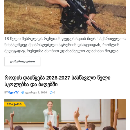
18 წელი შესრულდა რუსეთის ფედერაციის მიერ საქართველოს
წინააღმდეგ შეიარაღებული აგრესიის დაწყებიდან, რომლის
შედეგადაც რუსეთმა ასობით უდანაშაულო ადამიანი მოკლა,
დაიპყრო აფხაზეთი და ცხინვალის რეგიონი. ამ სტატიაში
ᲓᲐᲬᲕᲠᲘᲚᲔᲑᲘᲗ
DETAILS
აგვისტოს გმირი გოგიტა მაკრახიძის შესახებ...
როდის დაიწყება 2026-2027 სასწავლო წელი
სკოლებსა და ბაღებში
BY
ᲛᲔᲒᲐ TV
ᲐᲒᲕᲘᲡᲢᲝ 8, 2026
0
ᲛᲗᲐᲕᲐᲠᲘ