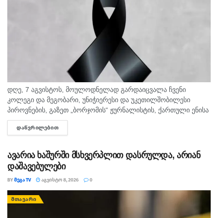
დღე, 7 აგვისტოს, მოულოდნელად გარდაიცვალა ჩვენი
კოლეგი და მეგობარი, უნიჭიერესი და უკეთილშობილესი
პიროვნების, გაზეთ „ბორჯომის“ ჟურნალისტის, ქართული ენისა
და ლიტერატურის პედაგოგი მონიკა ჭანტურია. "მეგა ტვ"
ᲓᲐᲬᲕᲠᲘᲚᲔᲑᲘᲗ
DETAILS
უდიდეს მწუხარებას გამოვხატავს მონიკა ჭანტურიას
ნაადრევად...
ავარია ხაშურში მსხვერპლით დასრულდა, არიან
დაშავებულები
BY
ᲛᲔᲒᲐ TV
ᲐᲒᲕᲘᲡᲢᲝ 8, 2026
0
ᲛᲗᲐᲕᲐᲠᲘ