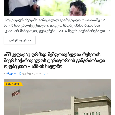
სოციალურ ქსელში ვირუსულად გავრცელდა Youtube-ზე 12
წლის წინ გამოქვეყნებული ვიდეო, სადაც ისმის ბიჭის ხმა -
"კახა, არ მიმატოვო, გეხვეწები". 2014 წელს გაუჩინარებული 17
წლის გურამ დადიანიძის დედა, სოფიო ბიბილაშვილი
ᲓᲐᲬᲕᲠᲘᲚᲔᲑᲘᲗ
DETAILS
აცხადებს,...
აშშ კვლავაც ღრმად შეშფოთებულია რუსეთის
მიერ საქართველოს ტერიტორიის განგრძობადი
ოკუპაციით – აშშ-ის საელჩო
BY
ᲛᲔᲒᲐ TV
ᲐᲒᲕᲘᲡᲢᲝ 7, 2026
0
ᲛᲗᲐᲕᲐᲠᲘ