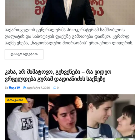
საქართველოს გენერალურმა პროკურატურამ სამშობლოს
ღალატის და საბოტაჟის ფაქტზე გამოძიება დაიწყო. კერძოდ,
საქმე ეხება, „ნაციონალური მოძრაობის“ ერთ-ერთი ლიდერის,
გიორგი ბარამიძის მიერ იაგო ხვიჩიასთვის მიცემულ
ᲓᲐᲬᲕᲠᲘᲚᲔᲑᲘᲗ
DETAILS
ინტერვიუს, სადაც ის აღნიშნავს, რომ რომ აფხაზეთში...
კახა, არ მიმატოვო, გეხვეწები – რა ვიდეო
ვრცელდება გურამ დადიანიძის საქმეზე
BY
ᲛᲔᲒᲐ TV
ᲐᲒᲕᲘᲡᲢᲝ 7, 2026
0
ᲛᲗᲐᲕᲐᲠᲘ