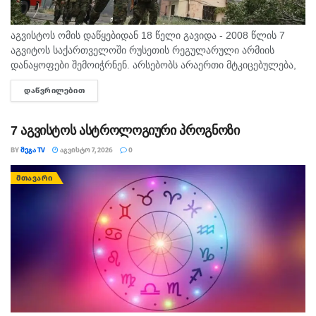
აგვისტოს ომის დაწყებიდან 18 წელი გავიდა - 2008 წლის 7
აგვიტოს საქართველოში რუსეთის რეგულარული არმიის
დანაყოფები შემოიჭრნენ. არსებობს არაერთი მტკიცებულება,
რომლითაც დადასტურდა, რომ რუსეთის ჯარმა საქართველოს
ᲓᲐᲬᲕᲠᲘᲚᲔᲑᲘᲗ
DETAILS
სახელმწიფო საზღვარი სწორედ 7...
7 აგვისტოს ასტროლოგიური პროგნოზი
BY
ᲛᲔᲒᲐ TV
ᲐᲒᲕᲘᲡᲢᲝ 7, 2026
0
ᲛᲗᲐᲕᲐᲠᲘ