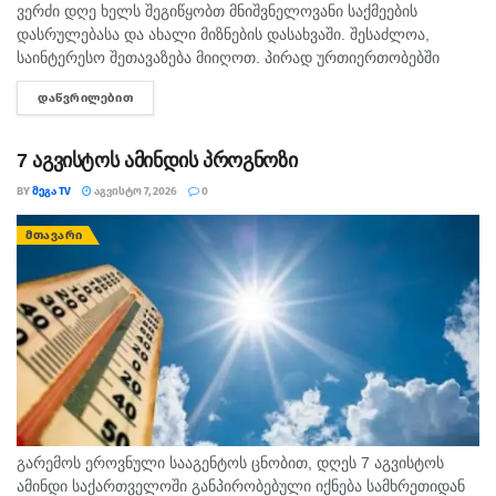
ვერძი დღე ხელს შეგიწყობთ მნიშვნელოვანი საქმეების
დასრულებასა და ახალი მიზნების დასახვაში. შესაძლოა,
საინტერესო შეთავაზება მიიღოთ. პირად ურთიერთობებში
გულწრფელი საუბარი ბევრ გაუგებრობას გააქრობს. კურო
ᲓᲐᲬᲕᲠᲘᲚᲔᲑᲘᲗ
DETAILS
ფინანსურ საკითხებში სიფრთხილე გამოიჩინეთ და ემოციური...
7 აგვისტოს ამინდის პროგნოზი
BY
ᲛᲔᲒᲐ TV
ᲐᲒᲕᲘᲡᲢᲝ 7, 2026
0
ᲛᲗᲐᲕᲐᲠᲘ
გარემოს ეროვნული სააგენტოს ცნობით, დღეს 7 აგვისტოს
ამინდი საქართველოში განპირობებული იქნება სამხრეთიდან