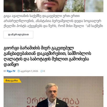
გიგა ავალიანის საქემზე დაკავებული ერთ-ერთი
არასრულწლოვნის, ანასტასია ბერუაშვილის დედა სოციალურ
ქსელში პოსტს აქვეყნებს და წერს, რომ მისი შვილი “ამ საქმეში
მართლაც რომ თავში კი არა შუაშიც არაა.“ მისი თქმით, ის
ᲓᲐᲬᲕᲠᲘᲚᲔᲑᲘᲗ
DETAILS
რომ...
გიორგი ბარამიძის მიერ გაკეთებულ
განცხადებასთან დაკავშირებით, სამშობლოს
ღალატის და საბოტაჟის მუხლით გამოძიება
დაიწყო
BY
ᲛᲔᲒᲐ TV
ᲐᲒᲕᲘᲡᲢᲝ 7, 2026
0
ᲛᲗᲐᲕᲐᲠᲘ