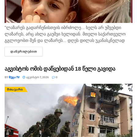
"ლაზარეს გადარჩენისთვის იბრძოლე... ხელს არ უშვებდი
ლაზარეს, არც ახლა გაუშვი ხელიდან. მთელი საქართველო
გგლოვობთ შენ და ლაზარეს... დღეს დილას უკანასკნელად
მომესალმე, თურმე. ისღა დაგვრჩა ნუგეშად, შენი თავი
ᲓᲐᲬᲕᲠᲘᲚᲔᲑᲘᲗ
DETAILS
გვაპოვნინო..." - 6...
აგვისტოს ომის დაწყებიდან 18 წელი გავიდა
BY
ᲛᲔᲒᲐ TV
ᲐᲒᲕᲘᲡᲢᲝ 7, 2026
0
ᲛᲗᲐᲕᲐᲠᲘ