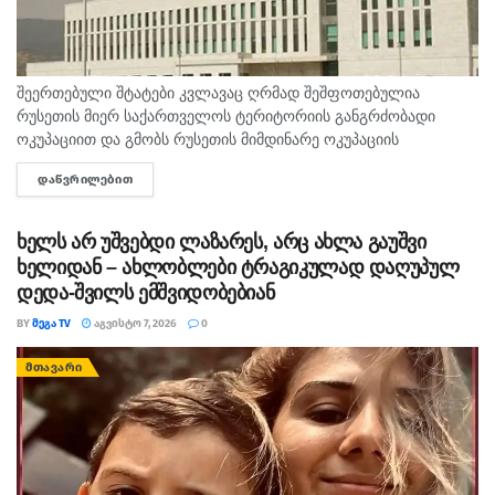
შეერთებული შტატები კვლავაც ღრმად შეშფოთებულია
რუსეთის მიერ საქართველოს ტერიტორიის განგრძობადი
ოკუპაციით და გმობს რუსეთის მიმდინარე ოკუპაციის
პირობებში მომხდარ მკვლელობებს, გატაცებებსა და სხვა
ᲓᲐᲬᲕᲠᲘᲚᲔᲑᲘᲗ
DETAILS
სახის ძალადობა, - ამ განცხადებით აშშ-ს საელჩო
საქართველოში 2008...
ხელს არ უშვებდი ლაზარეს, არც ახლა გაუშვი
ხელიდან – ახლობლები ტრაგიკულად დაღუპულ
დედა-შვილს ემშვიდობებიან
BY
ᲛᲔᲒᲐ TV
ᲐᲒᲕᲘᲡᲢᲝ 7, 2026
0
ᲛᲗᲐᲕᲐᲠᲘ