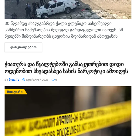
და ეფექტიანად ჩასატარებელია მთელი რიგი
საგამოძიებო და საპროცესო მოქმედებები, მათ შორის,
შესაბამისი საექსპერტო კვლევით დასადგენია
30 წლამდე ახალგაზრდა ქალი ელენიკო სახეიშვილი
დასკვნაში აღნიშნულ დაზიანებათა წარმოშობის
სამძებრო სამუშაოების შედეგად გარდაცვლილი იპოვეს. ამ
მექანიზმები და სხვა მნიშვნელოვანი გარემოებები.
წუთებში მიმდინარეობს ცხედრის მდინარიდან ამოყვანის
ამავდროულად, მისაღებია ბიოლოგიური, ქიმიური,
ოპერაცია. ინფორმაციას ,,თაიმერი" ავრცელებს.
ᲓᲐᲬᲕᲠᲘᲚᲔᲑᲘᲗ
DETAILS
ტრასოლოგიური,
საინფორმაციო-ტექნოლოგიური
და სხვა პირთა
ჭიათურა და წყალტუბოში განსაკუთრებით დიდი
სასამართლო-სამედიცინო ექსპერტიზის
ოდენობით სხვადასხვა სახის ნარკოტიკი ამოიღეს
დასკვნები. უწყვეტ რეჟიმში მიმდინარეობს
BY
ᲛᲔᲒᲐ TV
ᲐᲒᲕᲘᲡᲢᲝ 7, 2026
0
მოწმეთა გამოკითხვები და უკვე მოპოვებული
ᲛᲗᲐᲕᲐᲠᲘ
ინფორმაციის ანალიზი“, – ნათქვამია
პროკურატურის განცხადებაში.