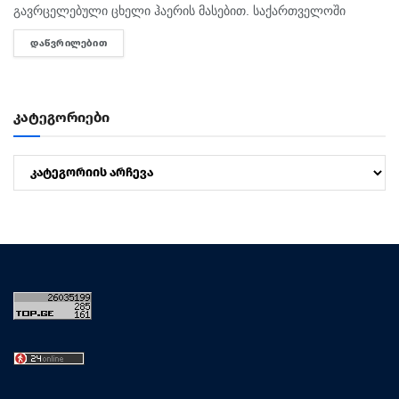
გავრცელებული ცხელი ჰაერის მასებით. საქართველოში
მოსალოდნელია: დროგამოშვებით ღრუბლიანობის მომატება.
ᲓᲐᲬᲕᲠᲘᲚᲔᲑᲘᲗ
DETAILS
უმეტესად უნალექოდ. იქროლებსაღმოსავლეთის
მიმართულების ზომიერი ქარი. სოხუმი: უნალექოდ. ჰაერის...
კატეგორიები
კატეგორიები