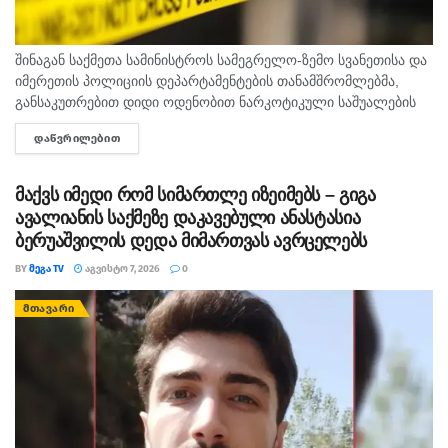
შინაგან საქმეთა სამინისტროს სამეგრელო-ზემო სვანეთისა და
იმერეთის პოლიციის დეპარტამენტების თანამშრომლებმა,
განსაკუთრებით დიდი ოდენობით ნარკოტიკული საშუალების
უკანონო შეძენა-შენახვისა და რეალიზაციის ხელშეწყობის,
ᲓᲐᲬᲕᲠᲘᲚᲔᲑᲘᲗ
DETAILS
ასევე ნარკოტიკული ნივთიერების შემცველი მცენარის
დათესვა-მოყვანის ბრალდებით, სხვადასხვა დროს, 3...
მაქვს იმედი რომ სიმართლე იზეიმებს – გიგა
ავალიანის საქმეზე დაკავებული ანასტასია
ბერუაშვილის დედა მიმართვას ავრცელებს
BY
ᲛᲔᲒᲐ TV
ᲐᲒᲕᲘᲡᲢᲝ 7, 2026
0
ᲛᲗᲐᲕᲐᲠᲘ