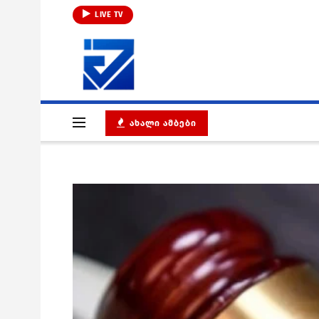
LIVE TV
ᲐᲮᲐᲚᲘ ᲐᲛᲑᲔᲑᲘ