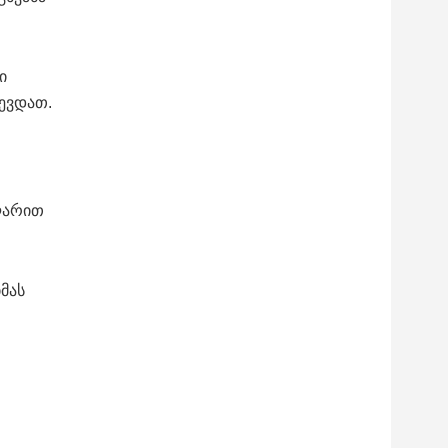
ი
ევდათ.
 ლარით
მას