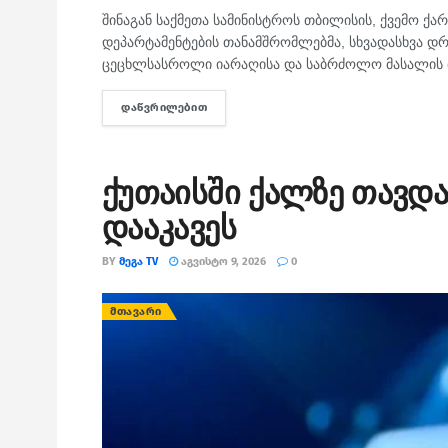
შინაგან საქმეთა სამინისტროს თბილისის, ქვემო ქა
დეპარტამენტების თანამშრომლებმა, სხვადასხვა დ
ცეცხლსასროლი იარაღისა და საბრძოლო მასალის მ
ᲓᲐᲬᲕᲠᲘᲚᲔᲑᲘᲗ
DETAILS
ქუთაისში ქალზე თავდა
დააკავეს
BY
ᲛᲔᲒᲐ TV
ᲐᲒᲕᲘᲡᲢᲝ 9, 2026
0
ᲛᲗᲐᲕᲐᲠᲘ