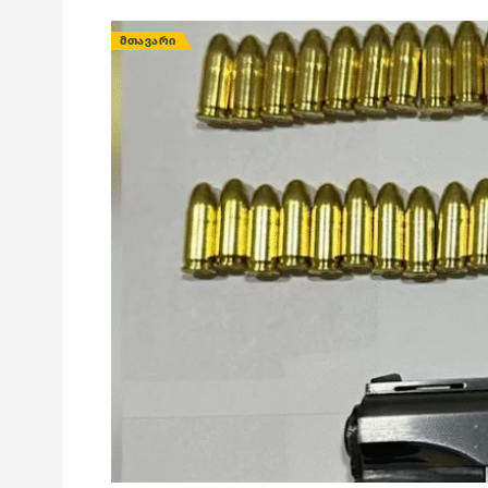
ᲛᲗᲐᲕᲐᲠᲘ