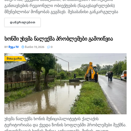
განთავსების რეგიონული ობიექტების (ნაგავსაყრელების)
მშენებლობა/ მოწყობას გეგმავს. შესაბანისი განკარგულება
პრემიერ-მინისტრმა, ირაკლი კობახიძემ გამოსცა. ამავე
ᲓᲐᲬᲕᲠᲘᲚᲔᲑᲘᲗ
DETAILS
დოკუმენტის მიხედვით, საქართველოს გარემოს დაცვისა და
სოფლის მეურნეობის სამინისტრომ უნდა უზრუნველყოს
რეგიონული დაგეგმვის...
ხონში უხვმა ნალექმა პრობლემები გამოიწვია
BY
ᲛᲔᲒᲐ TV
ᲛᲐᲘᲡᲘ 19, 2026
0
ᲛᲗᲐᲕᲐᲠᲘ
უხვმა ნალექმა ხონის მუნიციპალიტეტის ქალაქის
ტერიტორიასა და ქვედა ზონის სოფლებში პრობლემები შექმნა.
ინფორმაციას ხონის მერია ავრცელებს. მერის, ლადო