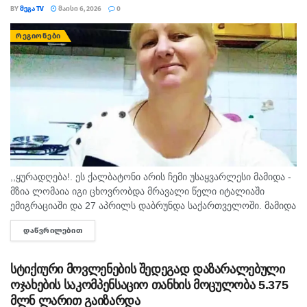
BY
ᲛᲔᲒᲐ TV
ᲛᲐᲘᲡᲘ 6, 2026
0
ᲠᲔᲒᲘᲝᲜᲔᲑᲘ
,,ყურადღება!. ეს ქალბატონი არის ჩემი უსაყვარლესი მამიდა -
მზია ლომაია იგი ცხოვრობდა მრავალი წელი იტალიაში
ემიგრაციაში და 27 აპრილს დაბრუნდა საქართველოში. მამიდა
ცხოვრობს ქუთაისში, ფოთის ქუჩა N38-ში. დღეს, გამთენიისას
ᲓᲐᲬᲕᲠᲘᲚᲔᲑᲘᲗ
DETAILS
დაახლოებით...
სტიქიური მოვლენების შედეგად დაზარალებული
ოჯახების საკომპენსაციო თანხის მოცულობა 5.375
მლნ ლარით გაიზარდა