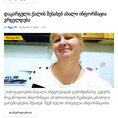
მარიამ მურღვლიანმა (86 კგ.) იასპარეზა. 🇬🇪 ძალოსანმა...
დაკარგული ქალის შესახებ ახალი ინფორმაცია
ვრცელდება
BY
ᲛᲔᲒᲐ TV
ᲛᲐᲘᲡᲘ 7, 2026
0
ᲛᲗᲐᲕᲐᲠᲘ
,,საზოგადოების მაღალი ინტერესიდან გამომდინარე, გვსურს
მოგაწოდოთ ინფორმაცია ამ დროისთვის ჩვენთვის ცნობილი
გარემოებების შესახებ. ჩვენ ხელთ არსებული ინფორმაციისა
და გამოძიების მიმდინარეობის მიხედვით, კამერებში ჩანს, რომ
ᲓᲐᲬᲕᲠᲘᲚᲔᲑᲘᲗ
DETAILS
ჩემი მამიდა მზია ლომაია დილით სახლიდან...