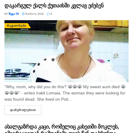
დაკარგულ ქალს ქუთაისში კვლავ ეძებენ
BY
ᲛᲔᲒᲐ TV
ᲛᲐᲘᲡᲘ 6, 2026
0
ᲠᲔᲒᲘᲝᲜᲔᲑᲘ
"Why, mom, why did you do this? 😭😭😭 My sweet aunt died 😭
😭😭😭" - writes Irakli Lomaia. The woman they were looking for
was found dead. She lived on Poti...
ᲓᲐᲬᲕᲠᲘᲚᲔᲑᲘᲗ
DETAILS
ახალგაზრდა კაცი, რომელიც კახეთში მოკლეს,