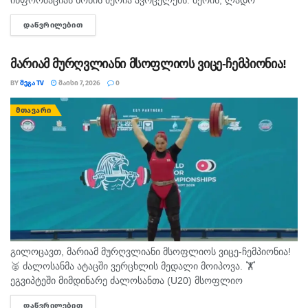
ჯურხაძის დავალებით, ადგილზე სტიქიის სალიკვიდაციო
ᲓᲐᲬᲕᲠᲘᲚᲔᲑᲘᲗ
DETAILS
სამუშაოები მიმდინარეობს. მძიმე ტექნიკის საშუალებით
ხორციელდება ამოვსებული...
მარიამ მურღვლიანი მსოფლიოს ვიცე-ჩემპიონია!
BY
ᲛᲔᲒᲐ TV
ᲛᲐᲘᲡᲘ 7, 2026
0
ᲛᲗᲐᲕᲐᲠᲘ
გილოცავთ, მარიამ მურღვლიანი მსოფლიოს ვიცე-ჩემპიონია!
🥈 ძალოსანმა ატაცში ვერცხლის მედალი მოიპოვა. 🏋️
ეგვიპტეში მიმდინარე ძალოსანთა (U20) მსოფლიო
ჩემპიონატზე საქართველოს ქალ ძალოსანთა ნაკრების წევრმა,
ᲓᲐᲬᲕᲠᲘᲚᲔᲑᲘᲗ
DETAILS