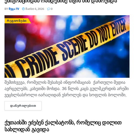
ემიგრაციიდან რამდენიმე თვის წინ დაბრუნდა
BY
ᲛᲔᲒᲐ TV
ᲛᲐᲘᲡᲘ 6, 2026
0
ᲠᲔᲒᲘᲝᲜᲔᲑᲘ
შემთხვევა, რომელის შესახებ ინფორმაციას ქართული მედია
ავრცელებს, კახეთში მოხდა. 36 წლის კაცს გულმკერდის არეში
ვეცხლსასროლი იარაღიდან ესროლეს და სოფლის ბოლოში,
ვენახის ზვრებთან მიატოვეს. გარდაცვლილი დღეს
ᲓᲐᲬᲕᲠᲘᲚᲔᲑᲘᲗ
DETAILS
ადგილობრივებმა იპოვეს. დანაშაულის ოფიციალური
მოტივი...
ქუთაისში ეძებენ ქალბატონს, რომელიც დილით
სახლიდან გავიდა