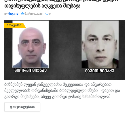
თავისუფლების აღკვეთა მიუსაჯა
BY
ᲛᲔᲒᲐ TV
ᲛᲐᲘᲡᲘ 6, 2026
0
ᲛᲗᲐᲕᲐᲠᲘ
ბიზნესმენ ლევან ჯანგველაძის შეკვეთითა და ანგარებით
მკვლელობის ორგანიზებაში ბრალდებული ძმები - დავით და
გიორგი მიქაძეები, ასევე გიორგი ჯოხაძე სასამართლომ
დამნაშავედ ცნო. აღნიშნული გადაწყვეტილება თბილისის
ᲓᲐᲬᲕᲠᲘᲚᲔᲑᲘᲗ
DETAILS
საქალაქო სასამართლოს მოსამართლემ რომეო
ტყეშელაშვილმა მიიღო. მოსამართლის...