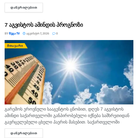
გულწრფელი საუბარი ბევრ გაუგებრობას გააქრობს. კურო
ᲓᲐᲬᲕᲠᲘᲚᲔᲑᲘᲗ
DETAILS
ფინანსურ საკითხებში სიფრთხილე გამოიჩინეთ და ემოციური...
7 აგვისტოს ამინდის პროგნოზი
BY
ᲛᲔᲒᲐ TV
ᲐᲒᲕᲘᲡᲢᲝ 7, 2026
0
ᲛᲗᲐᲕᲐᲠᲘ
გარემოს ეროვნული სააგენტოს ცნობით, დღეს 7 აგვისტოს
ამინდი საქართველოში განპირობებული იქნება სამხრეთიდან
გავრცელებული ცხელი ჰაერის მასებით. საქართველოში
მოსალოდნელია: დროგამოშვებით ღრუბლიანობის მომატება.
ᲓᲐᲬᲕᲠᲘᲚᲔᲑᲘᲗ
DETAILS
უმეტესად უნალექოდ. იქროლებსაღმოსავლეთის