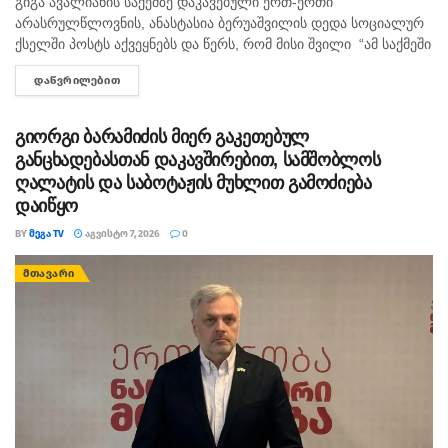
გიგა ავალიანის საქემზე დაკავებული ერთ-ერთი
არასრულწლოვნის, ანასტასია ბერუაშვილის დედა სოციალურ
ქსელში პოსტს აქვეყნებს და წერს, რომ მისი შვილი “ამ საქმეში
მართლაც რომ თავში კი არა შუაშიც არაა.“ მისი თქმით, ის
ᲓᲐᲬᲕᲠᲘᲚᲔᲑᲘᲗ
DETAILS
რომ...
გიორგი ბარამიძის მიერ გაკეთებულ
განცხადებასთან დაკავშირებით, სამშობლოს
ღალატის და საბოტაჟის მუხლით გამოძიება
დაიწყო
BY
ᲛᲔᲒᲐ TV
ᲐᲒᲕᲘᲡᲢᲝ 7, 2026
0
ᲛᲗᲐᲕᲐᲠᲘ