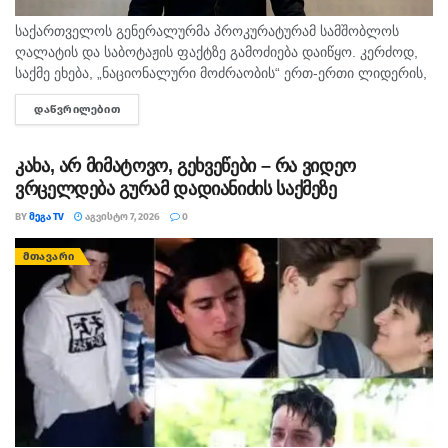
საქართველოს გენერალურმა პროკურატურამ სამშობლოს
ღალატის და საბოტაჟის ფაქტზე გამოძიება დაიწყო. კერძოდ,
საქმე ეხება, „ნაციონალური მოძრაობის“ ერთ-ერთი ლიდერის,
გიორგი ბარამიძის მიერ იაგო ხვიჩიასთვის მიცემულ
ᲓᲐᲬᲕᲠᲘᲚᲔᲑᲘᲗ
DETAILS
ინტერვიუს, სადაც ის აღნიშნავს, რომ რომ აფხაზეთში...
კახა, არ მიმატოვო, გეხვეწები – რა ვიდეო
ვრცელდება გურამ დადიანიძის საქმეზე
BY
ᲛᲔᲒᲐ TV
ᲐᲒᲕᲘᲡᲢᲝ 7, 2026
0
ᲛᲗᲐᲕᲐᲠᲘ