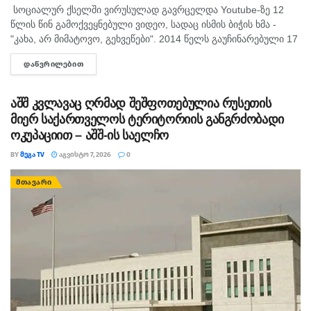
სოციალურ ქსელში ვირუსულად გავრცელდა Youtube-ზე 12
წლის წინ გამოქვეყნებული ვიდეო, სადაც ისმის ბიჭის ხმა -
"კახა, არ მიმატოვო, გეხვეწები". 2014 წელს გაუჩინარებული 17
წლის გურამ დადიანიძის დედა, სოფიო ბიბილაშვილი
ᲓᲐᲬᲕᲠᲘᲚᲔᲑᲘᲗ
DETAILS
აცხადებს,...
აშშ კვლავაც ღრმად შეშფოთებულია რუსეთის
მიერ საქართველოს ტერიტორიის განგრძობადი
ოკუპაციით – აშშ-ის საელჩო
BY
ᲛᲔᲒᲐ TV
ᲐᲒᲕᲘᲡᲢᲝ 7, 2026
0
ᲛᲗᲐᲕᲐᲠᲘ