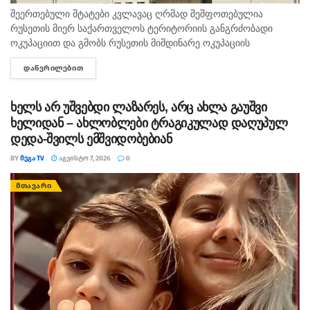
შეერთებული შტატები კვლავაც ღრმად შეშფოთებულია
რუსეთის მიერ საქართველოს ტერიტორიის განგრძობადი
ოკუპაციით და გმობს რუსეთის მიმდინარე ოკუპაციის
პირობებში მომხდარ მკვლელობებს, გატაცებებსა და სხვა
ᲓᲐᲬᲕᲠᲘᲚᲔᲑᲘᲗ
DETAILS
სახის ძალადობა, - ამ განცხადებით აშშ-ს საელჩო
საქართველოში 2008...
ხელს არ უშვებდი ლაზარეს, არც ახლა გაუშვი
ხელიდან – ახლობლები ტრაგიკულად დაღუპულ
დედა-შვილს ემშვიდობებიან
BY
ᲛᲔᲒᲐ TV
ᲐᲒᲕᲘᲡᲢᲝ 7, 2026
0
ᲛᲗᲐᲕᲐᲠᲘ