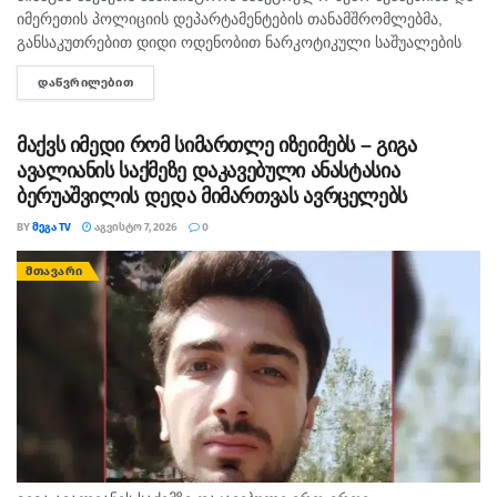
იმერეთის პოლიციის დეპარტამენტების თანამშრომლებმა,
განსაკუთრებით დიდი ოდენობით ნარკოტიკული საშუალების
უკანონო შეძენა-შენახვისა და რეალიზაციის ხელშეწყობის,
ᲓᲐᲬᲕᲠᲘᲚᲔᲑᲘᲗ
DETAILS
ასევე ნარკოტიკული ნივთიერების შემცველი მცენარის
დათესვა-მოყვანის ბრალდებით, სხვადასხვა დროს, 3...
მაქვს იმედი რომ სიმართლე იზეიმებს – გიგა
ავალიანის საქმეზე დაკავებული ანასტასია
ბერუაშვილის დედა მიმართვას ავრცელებს
BY
ᲛᲔᲒᲐ TV
ᲐᲒᲕᲘᲡᲢᲝ 7, 2026
0
ᲛᲗᲐᲕᲐᲠᲘ