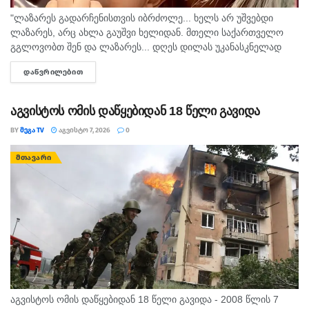
"ლაზარეს გადარჩენისთვის იბრძოლე... ხელს არ უშვებდი
ლაზარეს, არც ახლა გაუშვი ხელიდან. მთელი საქართველო
გგლოვობთ შენ და ლაზარეს... დღეს დილას უკანასკნელად
მომესალმე, თურმე. ისღა დაგვრჩა ნუგეშად, შენი თავი
ᲓᲐᲬᲕᲠᲘᲚᲔᲑᲘᲗ
DETAILS
გვაპოვნინო..." - 6...
აგვისტოს ომის დაწყებიდან 18 წელი გავიდა
BY
ᲛᲔᲒᲐ TV
ᲐᲒᲕᲘᲡᲢᲝ 7, 2026
0
ᲛᲗᲐᲕᲐᲠᲘ
აგვისტოს ომის დაწყებიდან 18 წელი გავიდა - 2008 წლის 7