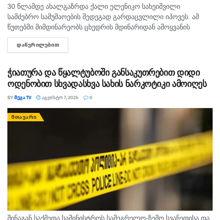
30 წლამდე ახალგაზრდა ქალი ელენიკო სახეიშვილი
სამძებრო სამუშაოების შედეგად გარდაცვლილი იპოვეს. ამ
წუთებში მიმდინარეობს ცხედრის მდინარიდან ამოყვანის
ოპერაცია. ინფორმაციას ,,თაიმერი" ავრცელებს.
ᲓᲐᲬᲕᲠᲘᲚᲔᲑᲘᲗ
DETAILS
ჭიათურა და წყალტუბოში განსაკუთრებით დიდი
ოდენობით სხვადასხვა სახის ნარკოტიკი ამოიღეს
BY
ᲛᲔᲒᲐ TV
ᲐᲒᲕᲘᲡᲢᲝ 7, 2026
0
ᲛᲗᲐᲕᲐᲠᲘ
შინაგან საქმეთა სამინისტროს სამეგრელო-ზემო სვანეთისა და