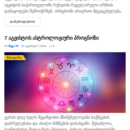
აგვიტოს საქართველოში რუსეთის რეგულარული არმიის
დანაყოფები შემოიჭრნენ. არსებობს არაერთი მტკიცებულება,
რომლითაც დადასტურდა, რომ რუსეთის ჯარმა საქართველოს
ᲓᲐᲬᲕᲠᲘᲚᲔᲑᲘᲗ
DETAILS
სახელმწიფო საზღვარი სწორედ 7...
7 აგვისტოს ასტროლოგიური პროგნოზი
BY
ᲛᲔᲒᲐ TV
ᲐᲒᲕᲘᲡᲢᲝ 7, 2026
0
ᲛᲗᲐᲕᲐᲠᲘ
ვერძი დღე ხელს შეგიწყობთ მნიშვნელოვანი საქმეების
დასრულებასა და ახალი მიზნების დასახვაში. შესაძლოა,
საინტერესო შეთავაზება მიიღოთ. პირად ურთიერთობებში