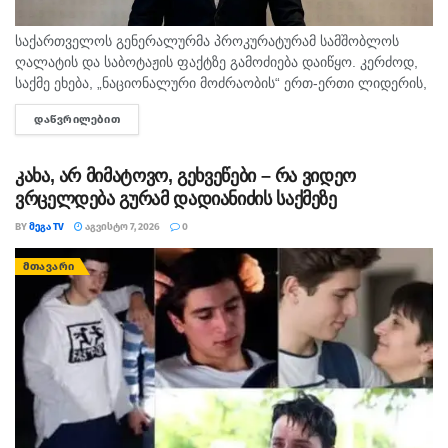
საქართველოს გენერალურმა პროკურატურამ სამშობლოს
ღალატის და საბოტაჟის ფაქტზე გამოძიება დაიწყო. კერძოდ,
საქმე ეხება, „ნაციონალური მოძრაობის“ ერთ-ერთი ლიდერის,
გიორგი ბარამიძის მიერ იაგო ხვიჩიასთვის მიცემულ
ᲓᲐᲬᲕᲠᲘᲚᲔᲑᲘᲗ
DETAILS
ინტერვიუს, სადაც ის აღნიშნავს, რომ რომ აფხაზეთში...
კახა, არ მიმატოვო, გეხვეწები – რა ვიდეო
ვრცელდება გურამ დადიანიძის საქმეზე
BY
ᲛᲔᲒᲐ TV
ᲐᲒᲕᲘᲡᲢᲝ 7, 2026
0
ᲛᲗᲐᲕᲐᲠᲘ