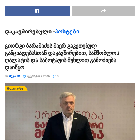
საფუძველზე, სხვადასხვა დანაშაულისთვის
ინტერპოლის წითელი ცირკულარით საერთაშორისო
დონეზე იძებნებოდნენ.
სამართალდამცველებმა მსჯავრდებულები
დაკავშირებული -
პოსტები
ჩატარებული საგამოძიებო მოქმედებების შედეგად
გიორგი ბარამიძის მიერ გაკეთებულ
ბათუმში სხვადასხვა დროს დააკავეს.
განცხადებასთან დაკავშირებით, სამშობლოს
ამჟამად, დაკავებულების მიმართ კანონით
ღალატის და საბოტაჟის მუხლით გამოძიება
დაიწყო
გათვალისწინებული საექსტრადიციო პროცედურები
მიმდინარეობს.
BY
ᲛᲔᲒᲐ TV
ᲐᲒᲕᲘᲡᲢᲝ 7, 2026
0
ᲛᲗᲐᲕᲐᲠᲘ