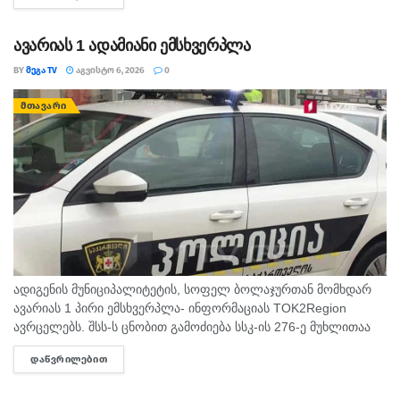
მიმართულების ზომიერი ქარი. სოხუმი: უნალექოდ. ჰაერის...
ავარიას 1 ადამიანი ემსხვერპლა
BY
ᲛᲔᲒᲐ TV
ᲐᲒᲕᲘᲡᲢᲝ 6, 2026
0
ᲛᲗᲐᲕᲐᲠᲘ
ადიგენის მუნიციპალიტეტის, სოფელ ბოლაჯურთან მომხდარ
ავარიას 1 პირი ემსხვერპლა- ინფორმაციას TOK2Region
ავრცელებს. შსს-ს ცნობით გამოძიება სსკ-ის 276-ე მუხლითაა
დაწყებული, რაც ტრანსპორტის მოძრაობის უსაფრთხოების ან
ᲓᲐᲬᲕᲠᲘᲚᲔᲑᲘᲗ
DETAILS
ექსპლუატაციის წესის დარღვევას გულისხმობს.