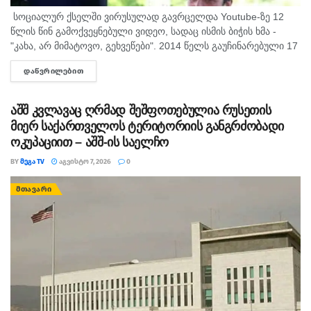
სოციალურ ქსელში ვირუსულად გავრცელდა Youtube-ზე 12
წლის წინ გამოქვეყნებული ვიდეო, სადაც ისმის ბიჭის ხმა -
"კახა, არ მიმატოვო, გეხვეწები". 2014 წელს გაუჩინარებული 17
წლის გურამ დადიანიძის დედა, სოფიო ბიბილაშვილი
ᲓᲐᲬᲕᲠᲘᲚᲔᲑᲘᲗ
DETAILS
აცხადებს,...
აშშ კვლავაც ღრმად შეშფოთებულია რუსეთის
მიერ საქართველოს ტერიტორიის განგრძობადი
ოკუპაციით – აშშ-ის საელჩო
BY
ᲛᲔᲒᲐ TV
ᲐᲒᲕᲘᲡᲢᲝ 7, 2026
0
ᲛᲗᲐᲕᲐᲠᲘ