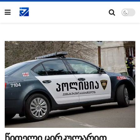
წითელი ცირკულარით