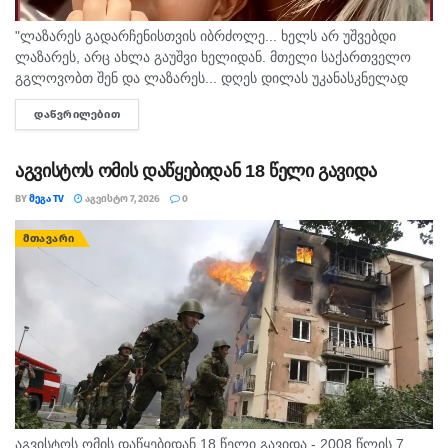
"ლაზარეს გადარჩენისთვის იბრძოლე... ხელს არ უშვებდი
ლაზარეს, არც ახლა გაუშვი ხელიდან. მთელი საქართველო
გგლოვობთ შენ და ლაზარეს... დღეს დილას უკანასკნელად
მომესალმე, თურმე. ისღა დაგვრჩა ნუგეშად, შენი თავი
ᲓᲐᲬᲕᲠᲘᲚᲔᲑᲘᲗ
DETAILS
გვაპოვნინო..." - 6...
აგვისტოს ომის დაწყებიდან 18 წელი გავიდა
BY
ᲛᲔᲒᲐ TV
ᲐᲒᲕᲘᲡᲢᲝ 7, 2026
0
ᲛᲗᲐᲕᲐᲠᲘ
აგვისტოს ომის დაწყებიდან 18 წელი გავიდა - 2008 წლის 7