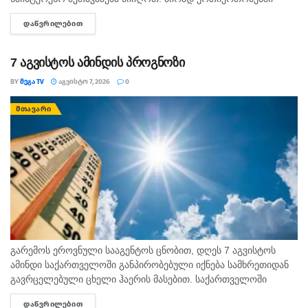
გულწრფელი საუბარი ბევრ გაუგებრობას გააქრობს. კურო
ᲓᲐᲬᲕᲠᲘᲚᲔᲑᲘᲗ
DETAILS
ფინანსურ საკითხებში სიფრთხილე გამოიჩინეთ და ემოციური...
7 აგვისტოს ამინდის პროგნოზი
BY
ᲛᲔᲒᲐ TV
ᲐᲒᲕᲘᲡᲢᲝ 7, 2026
0
ᲛᲗᲐᲕᲐᲠᲘ
გარემოს ეროვნული სააგენტოს ცნობით, დღეს 7 აგვისტოს
ამინდი საქართველოში განპირობებული იქნება სამხრეთიდან
გავრცელებული ცხელი ჰაერის მასებით. საქართველოში
მოსალოდნელია: დროგამოშვებით ღრუბლიანობის მომატება.
ᲓᲐᲬᲕᲠᲘᲚᲔᲑᲘᲗ
DETAILS
უმეტესად უნალექოდ. იქროლებსაღმოსავლეთის