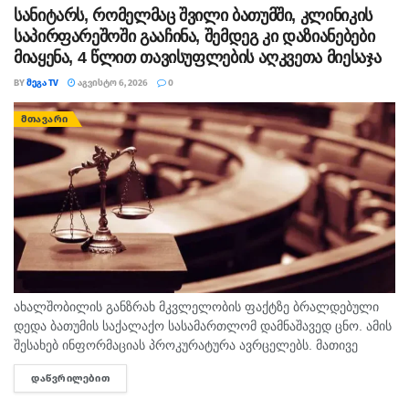
სანიტარს, რომელმაც შვილი ბათუმში, კლინიკის
საპირფარეშოში გააჩინა, შემდეგ კი დაზიანებები
მიაყენა, 4 წლით თავისუფლების აღკვეთა მიესაჯა
BY
ᲛᲔᲒᲐ TV
ᲐᲒᲕᲘᲡᲢᲝ 6, 2026
0
ᲛᲗᲐᲕᲐᲠᲘ
ახალშობილის განზრახ მკვლელობის ფაქტზე ბრალდებული
დედა ბათუმის საქალაქო სასამართლომ დამნაშავედ ცნო. ამის
შესახებ ინფორმაციას პროკურატურა ავრცელებს. მათივე
ინფორმაციით, საქმე ეხება, 22 თებერვალს, ბათუმის ერთ-
ᲓᲐᲬᲕᲠᲘᲚᲔᲑᲘᲗ
DETAILS
ერთი კლინიკაში მომხდარ ფაქტს, რა დროსაც კლინიკის ერთ-
ერთმა...