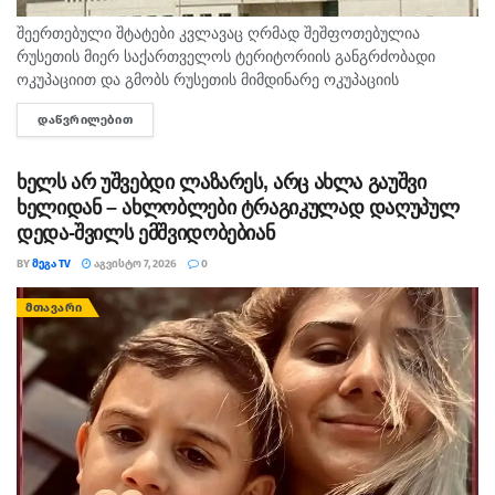
შეერთებული შტატები კვლავაც ღრმად შეშფოთებულია
რუსეთის მიერ საქართველოს ტერიტორიის განგრძობადი
ოკუპაციით და გმობს რუსეთის მიმდინარე ოკუპაციის
პირობებში მომხდარ მკვლელობებს, გატაცებებსა და სხვა
ᲓᲐᲬᲕᲠᲘᲚᲔᲑᲘᲗ
DETAILS
სახის ძალადობა, - ამ განცხადებით აშშ-ს საელჩო
საქართველოში 2008...
ხელს არ უშვებდი ლაზარეს, არც ახლა გაუშვი
ხელიდან – ახლობლები ტრაგიკულად დაღუპულ
დედა-შვილს ემშვიდობებიან
BY
ᲛᲔᲒᲐ TV
ᲐᲒᲕᲘᲡᲢᲝ 7, 2026
0
ᲛᲗᲐᲕᲐᲠᲘ