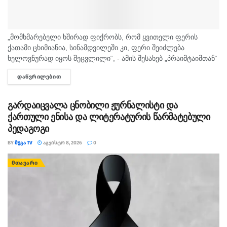
„მომხმარებელი ხშირად ფიქრობს, რომ ყვითელი ფერის
ქათამი ცხიმიანია, სინამდვილეში კი, ფერი შეიძლება
ხელოვნურად იყოს შეცვლილი“, - ამის შესახებ „პრაიმტაიმთან“
სურსათის უვნებლობის სპეციალისტი, ირაკლი არაბული
ᲓᲐᲬᲕᲠᲘᲚᲔᲑᲘᲗ
DETAILS
საუბრობს. „ბაზარი ითხოვს, რომ ქათამი იყოს...
გარდაიცვალა ცნობილი ჟურნალისტი და
ქართული ენისა და ლიტერატურის წარმატებული
პედაგოგი
BY
ᲛᲔᲒᲐ TV
ᲐᲒᲕᲘᲡᲢᲝ 8, 2026
0
ᲛᲗᲐᲕᲐᲠᲘ