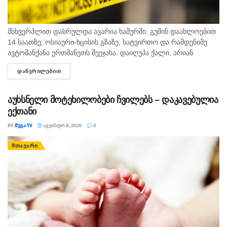
მსხვერპლით დასრულდა ავარია ხაშურში. გუშინ დაახლოებით
14 საათზე, ოსიაური-ხცისის გზაზე, სატვირთო და რამდენიმე
ავტომანქანა ერთმანეთს შეეჯახა. დაიღუპა ქალი, არიან
დაშავებულებიც. შსს-ს ინფორმაციით, გამოძიება 276-ე მუხლის
ᲓᲐᲬᲕᲠᲘᲚᲔᲑᲘᲗ
DETAILS
მე-6 ნაწილით მიმდინარეობს.
აუხსნელი მოტეხილობები ჩვილებს – დაკავებულია
ექთანი
BY
ᲛᲔᲒᲐ TV
ᲐᲒᲕᲘᲡᲢᲝ 8, 2026
0
ᲛᲗᲐᲕᲐᲠᲘ