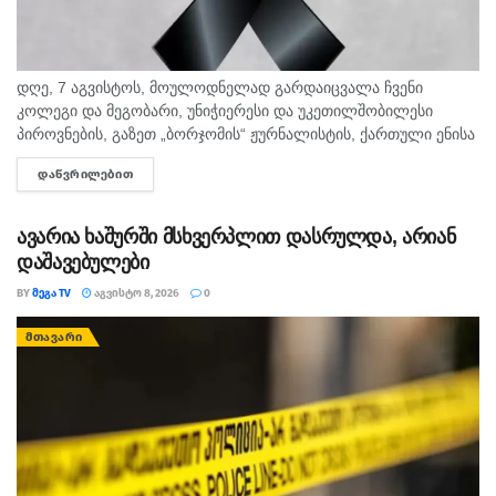
დღე, 7 აგვისტოს, მოულოდნელად გარდაიცვალა ჩვენი
კოლეგი და მეგობარი, უნიჭიერესი და უკეთილშობილესი
პიროვნების, გაზეთ „ბორჯომის“ ჟურნალისტის, ქართული ენისა
და ლიტერატურის პედაგოგი მონიკა ჭანტურია. "მეგა ტვ"
ᲓᲐᲬᲕᲠᲘᲚᲔᲑᲘᲗ
DETAILS
უდიდეს მწუხარებას გამოვხატავს მონიკა ჭანტურიას
ნაადრევად...
ავარია ხაშურში მსხვერპლით დასრულდა, არიან
დაშავებულები
BY
ᲛᲔᲒᲐ TV
ᲐᲒᲕᲘᲡᲢᲝ 8, 2026
0
ᲛᲗᲐᲕᲐᲠᲘ