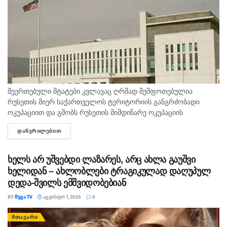
შეერთებული შტატები კვლავაც ღრმად შეშფოთებულია
რუსეთის მიერ საქართველოს ტერიტორიის განგრძობადი
ოკუპაციით და გმობს რუსეთის მიმდინარე ოკუპაციის
პირობებში მომხდარ მკვლელობებს, გატაცებებსა და სხვა
ᲓᲐᲬᲕᲠᲘᲚᲔᲑᲘᲗ
DETAILS
სახის ძალადობა, - ამ განცხადებით აშშ-ს საელჩო
საქართველოში 2008...
ხელს არ უშვებდი ლაზარეს, არც ახლა გაუშვი
ხელიდან – ახლობლები ტრაგიკულად დაღუპულ
დედა-შვილს ემშვიდობებიან
BY
ᲛᲔᲒᲐ TV
ᲐᲒᲕᲘᲡᲢᲝ 7, 2026
0
ᲛᲗᲐᲕᲐᲠᲘ