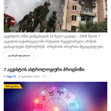
აგვისტოს ომის დაწყებიდან 18 წელი გავიდა - 2008 წლის 7
აგვიტოს საქართველოში რუსეთის რეგულარული არმიის
დანაყოფები შემოიჭრნენ. არსებობს არაერთი მტკიცებულება,
რომლითაც დადასტურდა, რომ რუსეთის ჯარმა საქართველოს
ᲓᲐᲬᲕᲠᲘᲚᲔᲑᲘᲗ
DETAILS
სახელმწიფო საზღვარი სწორედ 7...
7 აგვისტოს ასტროლოგიური პროგნოზი
BY
ᲛᲔᲒᲐ TV
ᲐᲒᲕᲘᲡᲢᲝ 7, 2026
0
ᲛᲗᲐᲕᲐᲠᲘ