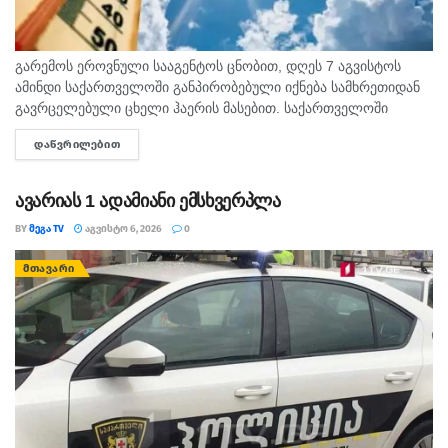
გარემოს ეროვნული სააგენტოს ცნობით, დღეს 7 აგვისტოს
ამინდი საქართველოში განპირობებული იქნება სამხრეთიდან
გავრცელებული ცხელი ჰაერის მასებით. საქართველოში
მოსალოდნელია: დროგამოშვებით ღრუბლიანობის მომატება.
ᲓᲐᲬᲕᲠᲘᲚᲔᲑᲘᲗ
DETAILS
უმეტესად უნალექოდ. იქროლებსაღმოსავლეთის
მიმართულების ზომიერი ქარი. სოხუმი: უნალექოდ. ჰაერის...
ავარიას 1 ადამიანი ემსხვერპლა
BY
ᲛᲔᲒᲐ TV
ᲐᲒᲕᲘᲡᲢᲝ 6, 2026
0
ᲛᲗᲐᲕᲐᲠᲘ