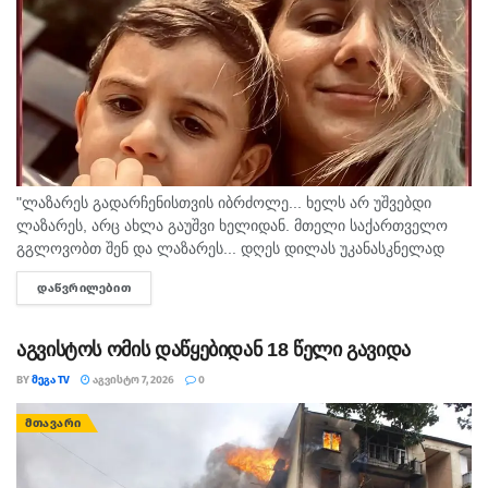
"ლაზარეს გადარჩენისთვის იბრძოლე... ხელს არ უშვებდი
ლაზარეს, არც ახლა გაუშვი ხელიდან. მთელი საქართველო
გგლოვობთ შენ და ლაზარეს... დღეს დილას უკანასკნელად
მომესალმე, თურმე. ისღა დაგვრჩა ნუგეშად, შენი თავი
ᲓᲐᲬᲕᲠᲘᲚᲔᲑᲘᲗ
DETAILS
გვაპოვნინო..." - 6...
აგვისტოს ომის დაწყებიდან 18 წელი გავიდა
BY
ᲛᲔᲒᲐ TV
ᲐᲒᲕᲘᲡᲢᲝ 7, 2026
0
ᲛᲗᲐᲕᲐᲠᲘ