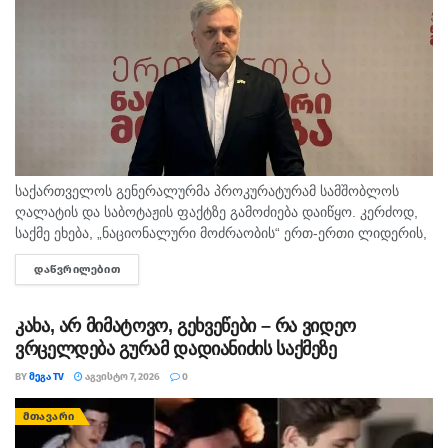
გუნდთან შევათანხმებთ და ზეგ დილით რა ნაბიჯებითა
და რა კონკრეტული გეგმით გამოვალთ, იმის მიხედვით
გადაწყდება, გაგრძელდება თუ არა აქციები”, –
განაცხადა თაკო გოგალაძემ.
საქართველოს გენერალურმა პროკურატურამ სამშობლოს
ღალატის და საბოტაჟის ფაქტზე გამოძიება დაიწყო. კერძოდ,
საქმე ეხება, „ნაციონალური მოძრაობის“ ერთ-ერთი ლიდერის,
გიორგი ბარამიძის მიერ იაგო ხვიჩიასთვის მიცემულ
ᲓᲐᲬᲕᲠᲘᲚᲔᲑᲘᲗ
DETAILS
ინტერვიუს, სადაც ის აღნიშნავს, რომ რომ აფხაზეთში...
კახა, არ მიმატოვო, გეხვეწები – რა ვიდეო
ვრცელდება გურამ დადიანიძის საქმეზე
BY
ᲛᲔᲒᲐ TV
ᲐᲒᲕᲘᲡᲢᲝ 7, 2026
0
ᲛᲗᲐᲕᲐᲠᲘ