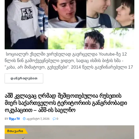
სოციალურ ქსელში ვირუსულად გავრცელდა Youtube-ზე 12
წლის წინ გამოქვეყნებული ვიდეო, სადაც ისმის ბიჭის ხმა -
"კახა, არ მიმატოვო, გეხვეწები". 2014 წელს გაუჩინარებული 17
წლის გურამ დადიანიძის დედა, სოფიო ბიბილაშვილი
ᲓᲐᲬᲕᲠᲘᲚᲔᲑᲘᲗ
DETAILS
აცხადებს,...
აშშ კვლავაც ღრმად შეშფოთებულია რუსეთის
მიერ საქართველოს ტერიტორიის განგრძობადი
ოკუპაციით – აშშ-ის საელჩო
BY
ᲛᲔᲒᲐ TV
ᲐᲒᲕᲘᲡᲢᲝ 7, 2026
0
ᲛᲗᲐᲕᲐᲠᲘ