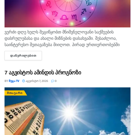
ვერძი დღე ხელს შეგიწყობთ მნიშვნელოვანი საქმეების
დასრულებასა და ახალი მიზნების დასახვაში. შესაძლოა,
საინტერესო შეთავაზება მიიღოთ. პირად ურთიერთობებში
გულწრფელი საუბარი ბევრ გაუგებრობას გააქრობს. კურო
ᲓᲐᲬᲕᲠᲘᲚᲔᲑᲘᲗ
DETAILS
ფინანსურ საკითხებში სიფრთხილე გამოიჩინეთ და ემოციური...
7 აგვისტოს ამინდის პროგნოზი
BY
ᲛᲔᲒᲐ TV
ᲐᲒᲕᲘᲡᲢᲝ 7, 2026
0
ᲛᲗᲐᲕᲐᲠᲘ