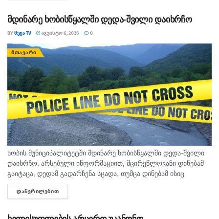
დე...
მდინარე ხობისწყალში დედა-შვილი დაიხრჩო
BY
ᲛᲔᲒᲐ TV
ᲐᲒᲕᲘᲡᲢᲝ 6, 2026
0
ᲛᲗᲐᲕᲐᲠᲘ
ხობის მუნიციპალიტეტში მდინარე ხობისწყალში დედა-შვილი
დაიხრჩო. არსებული ინფორმაციით, მცირეწლოვანი დინებამ
გაიტაცა, დედამ გადარჩენა სცადა, თუმცა დინებამ ისიც
გაიტაცა. ბავშვის ცხედარი ადგილობრივმა იპოვა და
ᲓᲐᲬᲕᲠᲘᲚᲔᲑᲘᲗ
DETAILS
მდინარიდან ამოასვენა. დედის სამძებრო-სამაშველო
სამუშაოები ამ დრომდე მიმდინარეობს....
ხელისუფლების არცერთ უკანონო