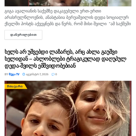
გიგა ავალიანის საქემზე დაკავებული ერთ-ერთი
არასრულწლოვნის, ანასტასია ბერუაშვილის დედა სოციალურ
ქსელში პოსტს აქვეყნებს და წერს, რომ მისი შვილი “ამ საქმეში
მართლაც რომ თავში კი არა შუაშიც არაა.“ მისი თქმით, ის
ᲓᲐᲬᲕᲠᲘᲚᲔᲑᲘᲗ
DETAILS
რომ...
ხელს არ უშვებდი ლაზარეს, არც ახლა გაუშვი
ხელიდან – ახლობლები ტრაგიკულად დაღუპულ
დედა-შვილს ემშვიდობებიან
BY
ᲛᲔᲒᲐ TV
ᲐᲒᲕᲘᲡᲢᲝ 7, 2026
0
ᲛᲗᲐᲕᲐᲠᲘ