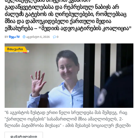
გადაწყვეტილებასა და რეპრესიულ ნაბიჯს არ
ძალუძს გატეხოს ის ღირებულებები, რომლებსაც
მზია და დამოუკიდებელი ქართული მედია
ემსახურება – “მედიის ადვოკატირების კოალიცია”
BY
ᲛᲔᲒᲐ TV
ᲐᲒᲕᲘᲡᲢᲝ 6, 2026
0
ᲛᲗᲐᲕᲐᲠᲘ
"6 აგვისტოს ზუსტად ერთი წელი სრულდება მას შემდეგ, რაც
"ქართული ოცნების" სასამართლომ მზია ამაღლობელს, 2-
წლიანი პატიმრობა მიუსაჯა" - ამის შესახებ სოციალურ ქსელში
"მედიის ადვოკატირების კოალიცია" წერს და დაკავებულ
ᲓᲐᲬᲕᲠᲘᲚᲔᲑᲘᲗ
DETAILS