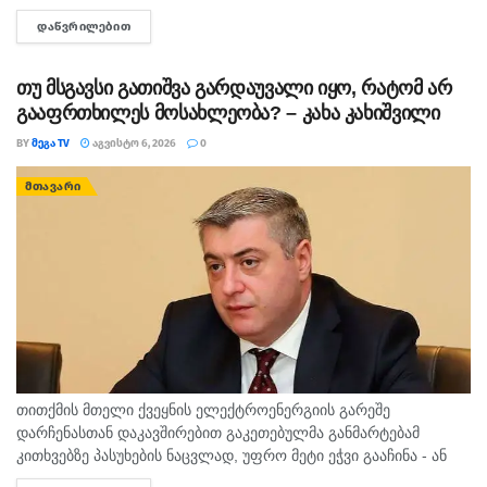
წარმომადგენლობა X-ზე წერს. „მზია ამაღლობელისთვის
ᲓᲐᲬᲕᲠᲘᲚᲔᲑᲘᲗ
DETAILS
განაჩენის გამოტანის წლისთავზე, ევროკავშირი გმობს მის
წინააღმდეგ გამოტანილ არაპროპორციულ და პოლიტიზებულ
განაჩენს და...
თუ მსგავსი გათიშვა გარდაუვალი იყო, რატომ არ
გააფრთხილეს მოსახლეობა? – კახა კახიშვილი
BY
ᲛᲔᲒᲐ TV
ᲐᲒᲕᲘᲡᲢᲝ 6, 2026
0
ᲛᲗᲐᲕᲐᲠᲘ
თითქმის მთელი ქვეყნის ელექტროენერგიის გარეშე
დარჩენასთან დაკავშირებით გაკეთებულმა განმარტებამ
კითხვებზე პასუხების ნაცვლად, უფრო მეტი ეჭვი გააჩინა - ან
ენერგოსისტემაზე პასუხისმგებელი ადამიანები არ არიან