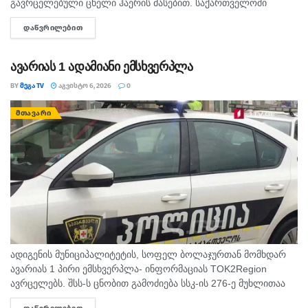
გავრცელებული ცხელი ჰაერის მასებით. საქართველოში
მოსალოდნელია: დროგამოშვებით ღრუბლიანობის მომატება.
ᲓᲐᲬᲕᲠᲘᲚᲔᲑᲘᲗ
DETAILS
უმეტესად უნალექოდ. იქროლებსაღმოსავლეთის
მიმართულების ზომიერი ქარი. სოხუმი: უნალექოდ. ჰაერის...
ავარიას 1 ადამიანი ემსხვერპლა
BY
ᲛᲔᲒᲐ TV
ᲐᲒᲕᲘᲡᲢᲝ 6, 2026
0
ᲛᲗᲐᲕᲐᲠᲘ
ადიგენის მუნიციპალიტეტის, სოფელ ბოლაჯურთან მომხდარ
ავარიას 1 პირი ემსხვერპლა- ინფორმაციას TOK2Region
ავრცელებს. შსს-ს ცნობით გამოძიება სსკ-ის 276-ე მუხლითაა
დაწყებული, რაც ტრანსპორტის მოძრაობის უსაფრთხოების ან