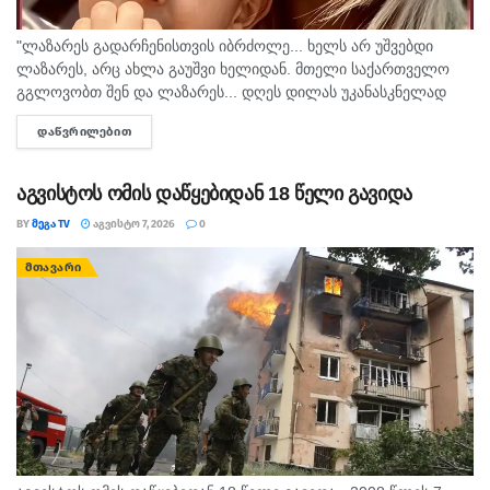
"ლაზარეს გადარჩენისთვის იბრძოლე... ხელს არ უშვებდი
ლაზარეს, არც ახლა გაუშვი ხელიდან. მთელი საქართველო
გგლოვობთ შენ და ლაზარეს... დღეს დილას უკანასკნელად
მომესალმე, თურმე. ისღა დაგვრჩა ნუგეშად, შენი თავი
ᲓᲐᲬᲕᲠᲘᲚᲔᲑᲘᲗ
DETAILS
გვაპოვნინო..." - 6...
აგვისტოს ომის დაწყებიდან 18 წელი გავიდა
BY
ᲛᲔᲒᲐ TV
ᲐᲒᲕᲘᲡᲢᲝ 7, 2026
0
ᲛᲗᲐᲕᲐᲠᲘ