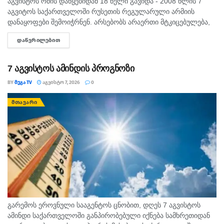
აგვისტოს ომის დაწყებიდან 18 წელი გავიდა - 2008 წლის 7
აგვიტოს საქართველოში რუსეთის რეგულარული არმიის
დანაყოფები შემოიჭრნენ. არსებობს არაერთი მტკიცებულება,
რომლითაც დადასტურდა, რომ რუსეთის ჯარმა საქართველოს
ᲓᲐᲬᲕᲠᲘᲚᲔᲑᲘᲗ
DETAILS
სახელმწიფო საზღვარი სწორედ 7...
7 აგვისტოს ამინდის პროგნოზი
BY
ᲛᲔᲒᲐ TV
ᲐᲒᲕᲘᲡᲢᲝ 7, 2026
0
ᲛᲗᲐᲕᲐᲠᲘ
გარემოს ეროვნული სააგენტოს ცნობით, დღეს 7 აგვისტოს
ამინდი საქართველოში განპირობებული იქნება სამხრეთიდან