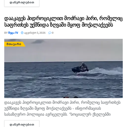
ᲓᲐᲬᲕᲠᲘᲚᲔᲑᲘᲗ
DETAILS
განსაზღვრული, როგორც აღმზრდელობითი, ისე კონკრეტული
მექანიზმები. გივი მიქანაძე მშობლებს ახსენებს, რომ ბავშვის...
დააკავეს ჰიდროციკლით მოძრავი პირი, რომელიც
საფრთხეს უქმნიდა ზღვაში მყოფ მოქალაქეებს
BY
ᲛᲔᲒᲐ TV
ᲐᲒᲕᲘᲡᲢᲝ 5, 2026
0
ᲛᲗᲐᲕᲐᲠᲘ
დააკავეს ჰიდროციკლით მოძრავი პირი, რომელიც საფრთხეს
უქმნიდა ზღვაში მყოფ მოქალაქეებს - ინფორმაციას
სასაზღვრო პოლიცია ავრცელებს. "სოციალურ ქსელებში
სხვადასხვა გვერდის მეშვეობით გავრცელდა ვიდეომასალა,
ᲓᲐᲬᲕᲠᲘᲚᲔᲑᲘᲗ
DETAILS
რომელშიც ჩანს, რომ ურეკის სანაპიროზე, ჰიდროციკლით