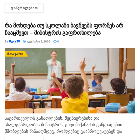
თანასწორობაზე, უსაფრთხო გარემოს უზრუნველყოფასა და
ᲓᲐᲬᲕᲠᲘᲚᲔᲑᲘᲗ
DETAILS
სწავლის ხარისხის ამაღლების ხელშეწყობაზე, ეს მსოფლიო
პრაქტიკითა...
რა მოხდება თუ სკოლაში ბავშვებს ფორმეს არ
ჩააცმევთ – მინისტრის გაფრთხილება
BY
ᲛᲔᲒᲐ TV
ᲐᲒᲕᲘᲡᲢᲝ 5, 2026
0
ᲛᲗᲐᲕᲐᲠᲘ
საქართველოს განათლების, მეცნიერებისა და
ახალგაზრდობის მინისტრის, გივი მიქანაძის განცხადებით,
მშობლების წინააღმდეგ, რომლებიც გააპროტესტებენ და
ბავშვებს სასკოლო ფორმას მაინც არ ჩააცმევენ, იქნება