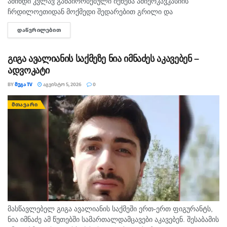
ამინდი კვლავ განპირობებული იქნება ამიერკავკასიის
ჩრდილოეთიდან მოქმედი შედარებით გრილი და
სამხრეთიდან გავრცელებული ცხელი ჰაერის მასების
ᲓᲐᲬᲕᲠᲘᲚᲔᲑᲘᲗ
DETAILS
ურთიერთქმედებით. საქართველოში მოსალოდნელია:
დროგამოშვებით ღრუბლიანობის მომატება. საქართველოში
ზოგან ხანმოკლე...
გიგა ავალიანის საქმეზე ნია იმნაძეს აკავებენ –
ადვოკატი
BY
ᲛᲔᲒᲐ TV
ᲐᲒᲕᲘᲡᲢᲝ 5, 2026
0
ᲛᲗᲐᲕᲐᲠᲘ
მასწავლებელ გიგა ავალიანის საქმეში ერთ-ერთ ფიგურანტს,
ნია იმნაძე ამ წუთებში სამართალდამცავები აკავებენ. შესაბამის