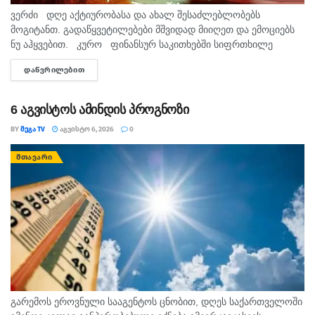
ვერძი დღე აქტიურობასა და ახალ შესაძლებლობებს
მოგიტანთ. გადაწყვეტილებები მშვიდად მიიღეთ და ემოციებს
ნუ აჰყვებით. კურო ფინანსურ საკითხებში სიფრთხილე
გამოიჩინეთ. პირად ურთიერთობებში გულწრფელი საუბარი
ᲓᲐᲬᲕᲠᲘᲚᲔᲑᲘᲗ
DETAILS
დადებით შედეგს გამოიღებს. ...
6 აგვისტოს ამინდის პროგნოზი
BY
ᲛᲔᲒᲐ TV
ᲐᲒᲕᲘᲡᲢᲝ 6, 2026
0
ᲛᲗᲐᲕᲐᲠᲘ
გარემოს ეროვნული სააგენტოს ცნობით, დღეს საქართველოში