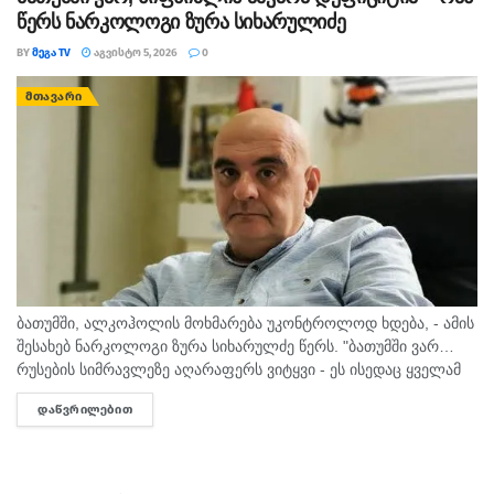
წერს ნარკოლოგი ზურა სიხარულიძე
BY
ᲛᲔᲒᲐ TV
ᲐᲒᲕᲘᲡᲢᲝ 5, 2026
0
ᲛᲗᲐᲕᲐᲠᲘ
ბათუმში, ალკოჰოლის მოხმარება უკონტროლოდ ხდება, - ამის
შესახებ ნარკოლოგი ზურა სიხარულძე წერს. "ბათუმში ვარ…
რუსების სიმრავლეზე აღარაფერს ვიტყვი - ეს ისედაც ყველამ
იცის. მინდა სხვა, უფრო მნიშვნელოვანი საკითხი
ᲓᲐᲬᲕᲠᲘᲚᲔᲑᲘᲗ
DETAILS
გამოვყო.პირველი, რაც თვალში...