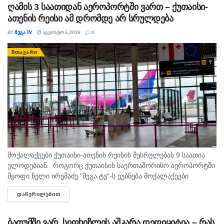
ღამის 3 საათიდან აეროპორტში ვართ – ქუთაისი-
ათენის რეისი ამ დრომდე არ სრულდება
BY
ᲛᲔᲒᲐ TV
ᲐᲒᲕᲘᲡᲢᲝ 5, 2026
0
ᲛᲗᲐᲕᲐᲠᲘ
მოქალაქეები ქუთაისი-ათენის რეისის შესრულებას 9 საათია
ელოდებიან. როგორც ქუთაისის საერთაშორისო აეროპორტში
მყოფი ნელი ირემაძე "მეგა ტვ"-ს ეუბნება მოქალაქეები
შუაღამის შემდეგ ელოდებიან რეისს, თუმცა მათი ფრენა უკვე
ᲓᲐᲬᲕᲠᲘᲚᲔᲑᲘᲗ
DETAILS
ორჯერ გადაიდო. მისივე თქმით...
ბათუმში ვარ, სიფხიზლის აშკარა დეფიციტია – რას