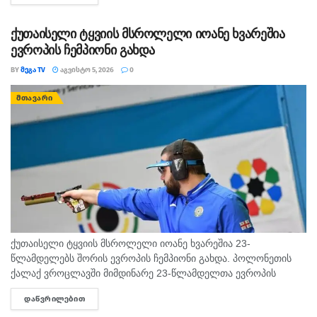
მოძრავი პირი...
ქუთაისელი ტყვიის მსროლელი იოანე ხვარეშია
ევროპის ჩემპიონი გახდა
BY
ᲛᲔᲒᲐ TV
ᲐᲒᲕᲘᲡᲢᲝ 5, 2026
0
ᲛᲗᲐᲕᲐᲠᲘ
ქუთაისელი ტყვიის მსროლელი იოანე ხვარეშია 23-
წლამდელებს შორის ევროპის ჩემპიონი გახდა. პოლონეთის
ქალაქ ვროცლავში მიმდინარე 23-წლამდელთა ევროპის
ჩემპიონატზე ქუთაისელმა ტყვიის მსროლელმა იოანე
ᲓᲐᲬᲕᲠᲘᲚᲔᲑᲘᲗ
DETAILS
ხვარეშიამ ბრწყინვალედ იასპარეზა და ოქროს მედალი