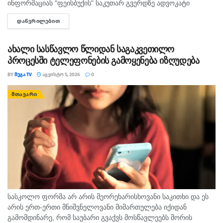
ინფორმაციას "ფეისბუქის" საკუთარ გვერდზე ადვოკატი
გიორგი ლეკვიშვილი ავრცელებს.
ᲓᲐᲬᲕᲠᲘᲚᲔᲑᲘᲗ
DETAILS
ახალი სასწავლო წლიდან საგაკვეთილო
პროცესში ტელეფონების გამოყენება იზღუდება
BY
ᲛᲔᲒᲐ TV
ᲐᲒᲕᲘᲡᲢᲝ 5, 2026
0
ᲛᲗᲐᲕᲐᲠᲘ
სასკოლო ფორმა არ არის მეორეხარისხოვანი საკითხი და ეს
არის ერთ-ერთი მნიშვნელოვანი მიმართულება იქიდან
გამომდინარე, რომ საუბარი გვაქვს მოსწავლეებს შორის