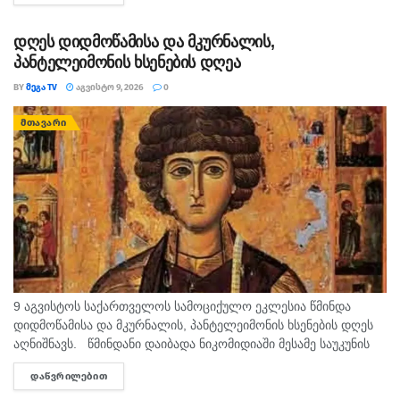
შსს ავრცელებს. უწყების ცნობით, გამოძიებით დადგინდა,
რომ...
დღეს დიდმოწამისა და მკურნალის,
პანტელეიმონის ხსენების დღეა
BY
ᲛᲔᲒᲐ TV
ᲐᲒᲕᲘᲡᲢᲝ 9, 2026
0
ᲛᲗᲐᲕᲐᲠᲘ
9 აგვისტოს საქართველოს სამოციქულო ეკლესია წმინდა
დიდმოწამისა და მკურნალის, პანტელეიმონის ხსენების დღეს
აღნიშნავს. წმინდანი დაიბადა ნიკომიდიაში მესამე საუკუნის
მეორე ნახევარში. არ არსებობს ტაძარი, რომელშიც არ იყოს
ᲓᲐᲬᲕᲠᲘᲚᲔᲑᲘᲗ
DETAILS
დაბრძანებული ნიკომიდიელი მკურნალის,...