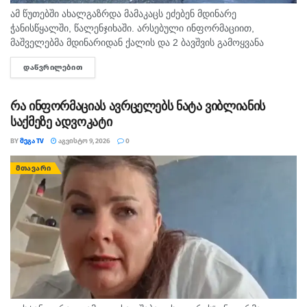
ამ წუთებში ახალგაზრდა მამაკაცს ეძებენ მდინარე
ჭანისწყალში, წალენჯიხაში. არსებული ინფორმაციით,
მაშველებმა მდინარიდან ქალის და 2 ბავშვის გამოყვანა
შეძლეს, ხოლო მოულოდნელად ადიდებულმა და სისწრაფით
ᲓᲐᲬᲕᲠᲘᲚᲔᲑᲘᲗ
DETAILS
მოვარდნილმა მდინარემ ახალგაზრდა მამაკაცი გაიტაცა.
ადგილზე იმყოფება...
რა ინფორმაციას ავრცელებს ნატა ვიბლიანის
საქმეზე ადვოკატი
BY
ᲛᲔᲒᲐ TV
ᲐᲒᲕᲘᲡᲢᲝ 9, 2026
0
ᲛᲗᲐᲕᲐᲠᲘ