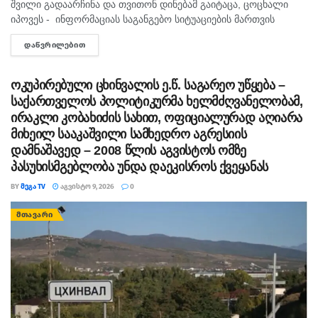
შვილი გადაარჩინა და თვითონ დინებამ გაიტაცა, ცოცხალი
იპოვეს - ინფორმაციას საგანგებო სიტუაციების მართვის
სამსახური ადასტურებს. მის სიცოცხლეს საფრთხე არ ემუქრება.
ᲓᲐᲬᲕᲠᲘᲚᲔᲑᲘᲗ
DETAILS
შემთხვევა წალენჯიხის მუნიციპალიტეტის სოფელ სქურში...
ოკუპირებული ცხინვალის ე.წ. საგარეო უწყება –
საქართველოს პოლიტიკურმა ხელმძღვანელობამ,
ირაკლი კობახიძის სახით, ოფიციალურად აღიარა
მიხეილ სააკაშვილი სამხედრო აგრესიის
დამნაშავედ – 2008 წლის აგვისტოს ომზე
პასუხისმგებლობა უნდა დაეკისროს ქვეყანას
BY
ᲛᲔᲒᲐ TV
ᲐᲒᲕᲘᲡᲢᲝ 9, 2026
0
ᲛᲗᲐᲕᲐᲠᲘ