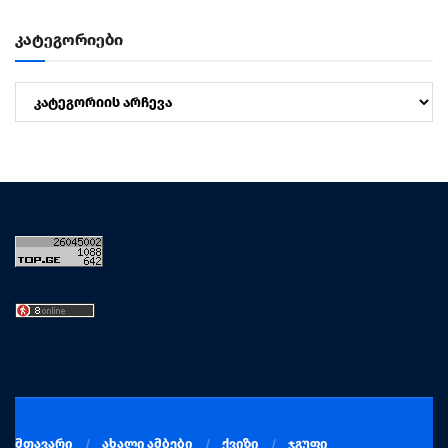
კატეგორიები
კატეგორიები
მთავარი
ახალი ამბები
ქვიზი
ჯგუფი