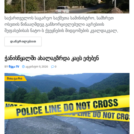
საქართველოს საგარეო საქმეთა სამინისტრო, სამხრეთ
ოსეთის წინააღმდეგ განხორციელებული აგრესიის
შეფასებისას ნატო-ს ქვეყნების მიდგომების კვალდაკვალ,
საკუთარი ხალხის და საერთაშორისო საზოგადოების
ᲓᲐᲬᲕᲠᲘᲚᲔᲑᲘᲗ
DETAILS
შეცდომაში შეყვანას აგრძელებს, - ამის შესახებ აღნიშნულია
განცხადებაში, რომელსაც ოკუპირებული ცხინვალის...
ჭანისწყალში ახალაგზრდა კაცს ეძებენ
BY
ᲛᲔᲒᲐ TV
ᲐᲒᲕᲘᲡᲢᲝ 9, 2026
0
ᲛᲗᲐᲕᲐᲠᲘ