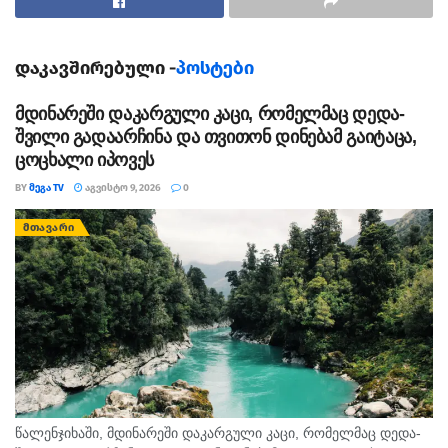
დაკავშირებული -
პოსტები
მდინარეში დაკარგული კაცი, რომელმაც დედა-
შვილი გადაარჩინა და თვითონ დინებამ გაიტაცა,
ცოცხალი იპოვეს
BY
ᲛᲔᲒᲐ TV
ᲐᲒᲕᲘᲡᲢᲝ 9, 2026
0
ᲛᲗᲐᲕᲐᲠᲘ
წალენჯიხაში, მდინარეში დაკარგული კაცი, რომელმაც დედა-