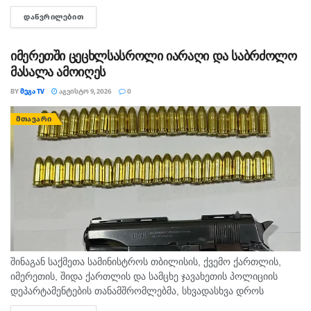
ზღვაზე თანატოლებთან ერთად საცურაოდ იმყოფებოდა. შსს
ᲓᲐᲬᲕᲠᲘᲚᲔᲑᲘᲗ
DETAILS
ცნობით, გამოძიება 115-ე მუხლით დაიწყო.
იმერეთში ცეცხლსასროლი იარაღი და საბრძოლო
მასალა ამოიღეს
BY
ᲛᲔᲒᲐ TV
ᲐᲒᲕᲘᲡᲢᲝ 9, 2026
0
ᲛᲗᲐᲕᲐᲠᲘ
შინაგან საქმეთა სამინისტროს თბილისის, ქვემო ქართლის,
იმერეთის, შიდა ქართლის და სამცხე ჯავახეთის პოლიციის
დეპარტამენტების თანამშრომლებმა, სხვადასხვა დროს
ჩატარებული საპოლიციო პრევენციული ღონისძიებების