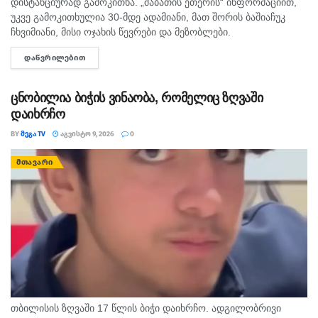
დისტანციურად გამოკითხა. „შაბათის ეთერის“ ინფორმაციით,
უკვე გამოკითხულია 30-მდე ადამიანი, მათ შორის ბაშიაჩუკ
ჩხვიმიანი, მისი ოჯახის წევრები და მეზობლები.
გამომძიებლებმა დაათვალიერეს ის სახლებიც, სადაც,
ᲓᲐᲬᲕᲠᲘᲚᲔᲑᲘᲗ
DETAILS
სავარაუდოდ, დანაშაული ხდებოდა. ნატა ვიბლიანის მიერ
დასახელებული...
ცნობილია ბიჭის ვინაობა, რომელიც ზღვაში
დაიხრჩო
BY
ᲛᲔᲒᲐ TV
ᲐᲒᲕᲘᲡᲢᲝ 9, 2026
0
ᲛᲗᲐᲕᲐᲠᲘ
თბილისის ზღვაში 17 წლის ბიჭი დაიხრჩო. ადგილობრივი