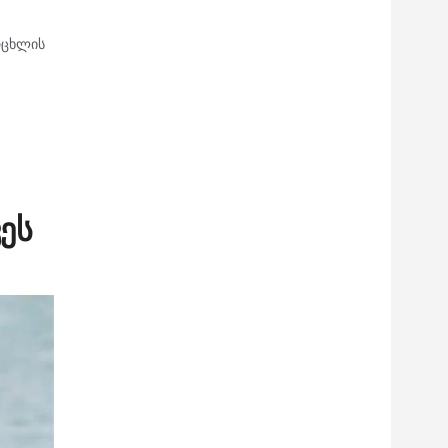
რცხლის
ეს