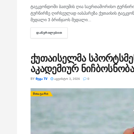
ტაეკვონდოში ბათუმის ღია საერთაშორისო ტურნირი 
ტურნირზე ღირსეულად იასპარეზა ქუთაისის ტაეკვონ
მედალი 3 ბრინჯაოს მედალი...
ᲓᲐᲬᲕᲠᲘᲚᲔᲑᲘᲗ
DETAILS
ქუთაისელმა სპორტსმენ
აკადემიურ ნიჩბოსნობ
BY
ᲛᲔᲒᲐ TV
ᲐᲒᲕᲘᲡᲢᲝ 3, 2026
0
ᲛᲗᲐᲕᲐᲠᲘ