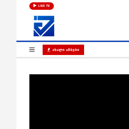
LIVE TV
ᲐᲮᲐᲚᲘ ᲐᲛᲑᲔᲑᲘ