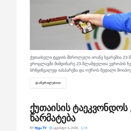
ქუთაისელი ტყვიის მსროლელი იოანე ხვარეშია 23-
ვროცლავში მიმდინარე 23-წლამდელთა ევროპის ჩემ
ბრწყინვალედ იასპარეზა და ოქროს მედალი მოიპოვ
ᲓᲐᲬᲕᲠᲘᲚᲔᲑᲘᲗ
DETAILS
ქუთაისის ტაეკვონდოს
წარმატება
BY
ᲛᲔᲒᲐ TV
ᲐᲒᲕᲘᲡᲢᲝ 4, 2026
0