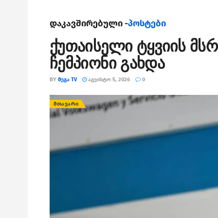
დაკავშირებული -
პოსტები
ქუთაისელი ტყვიის მს
ჩემპიონი გახდა
BY
ᲛᲔᲒᲐ TV
ᲐᲒᲕᲘᲡᲢᲝ 5, 2026
0
ᲛᲗᲐᲕᲐᲠᲘ