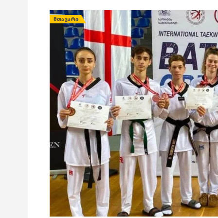
ᲛᲗᲐᲕᲐᲠᲘ