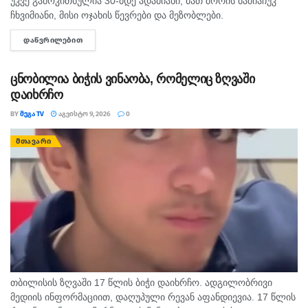
უკვე გამოკითხულია 30-მდე ადამიანი, მათ შორის ბაშიაჩუკ
ჩხვიმიანი, მისი ოჯახის წევრები და მეზობლები.
გამომძიებლებმა დაათვალიერეს ის სახლებიც, სადაც,
ᲓᲐᲬᲕᲠᲘᲚᲔᲑᲘᲗ
DETAILS
სავარაუდოდ, დანაშაული ხდებოდა. ნატა ვიბლიანის მიერ
დასახელებული...
ცნობილია ბიჭის ვინაობა, რომელიც ზღვაში
დაიხრჩო
BY
ᲛᲔᲒᲐ TV
ᲐᲒᲕᲘᲡᲢᲝ 9, 2026
0
ᲛᲗᲐᲕᲐᲠᲘ
თბილისის ზღვაში 17 წლის ბიჭი დაიხრჩო. ადგილობრივი
მედიის ინფორმაციით, დაღუპული რევან აფანდიევია. 17 წლის