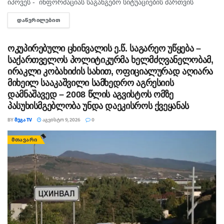
იპოვეს - ინფორმაციას საგანგებო სიტუაციების მართვის
სამსახური ადასტურებს. მის სიცოცხლეს საფრთხე არ ემუქრება.
ᲓᲐᲬᲕᲠᲘᲚᲔᲑᲘᲗ
DETAILS
შემთხვევა წალენჯიხის მუნიციპალიტეტის სოფელ სქურში...
ოკუპირებული ცხინვალის ე.წ. საგარეო უწყება –
საქართველოს პოლიტიკურმა ხელმძღვანელობამ,
ირაკლი კობახიძის სახით, ოფიციალურად აღიარა
მიხეილ სააკაშვილი სამხედრო აგრესიის
დამნაშავედ – 2008 წლის აგვისტოს ომზე
პასუხისმგებლობა უნდა დაეკისროს ქვეყანას
BY
ᲛᲔᲒᲐ TV
ᲐᲒᲕᲘᲡᲢᲝ 9, 2026
0
ᲛᲗᲐᲕᲐᲠᲘ