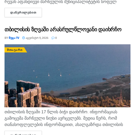
რევან აფანდიევი მარნეულის მუნიციპალიტეტის სოფელ
კაფანახჩის მკვიდრი იყო. თანასოფლელების ინფორმაციით,
ᲓᲐᲬᲕᲠᲘᲚᲔᲑᲘᲗ
DETAILS
ახალგაზრდა თბილისის ზღვაზე თანატოლებთან ერთად
საცურაოდ...
თბილისის ზღვაში არასრულწლოვანი დაიხრჩო
BY
ᲛᲔᲒᲐ TV
ᲐᲒᲕᲘᲡᲢᲝ 9, 2026
0
ᲛᲗᲐᲕᲐᲠᲘ
თბილისის ზღვაში 17 წლის ბიჭი დაიხრჩო. ინფორმაციას
გამოცემა მარნეული ნიუსი ავრცელებს. მედია წერს, რომ
თანასოფლელების ინფორმაციით, ახალგაზრდა თბილისის
ზღვაზე თანატოლებთან ერთად საცურაოდ იმყოფებოდა. შსს