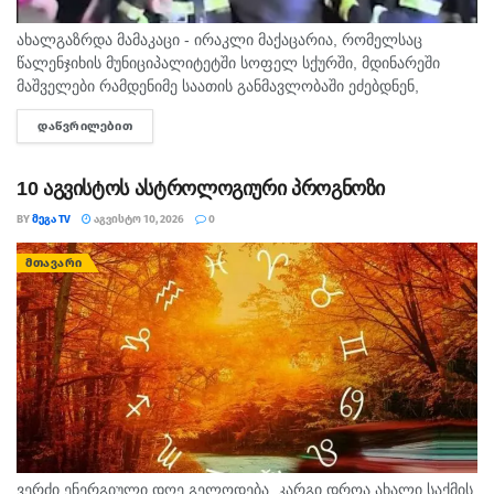
ახალგაზრდა მამაკაცი - ირაკლი მაქაცარია, რომელსაც
წალენჯიხის მუნიციპალიტეტში სოფელ სქურში, მდინარეში
მაშველები რამდენიმე საათის განმავლობაში ეძებდნენ,
ცოცხალი იპოვეს. არსებული ინფორმაციით, მამაკაცი
ᲓᲐᲬᲕᲠᲘᲚᲔᲑᲘᲗ
DETAILS
მდინარეში დედისა და ორი ბავშვის გადასარჩენად შევიდა.
ადგილობრივების ცნობით,...
10 აგვისტოს ასტროლოგიური პროგნოზი
BY
ᲛᲔᲒᲐ TV
ᲐᲒᲕᲘᲡᲢᲝ 10, 2026
0
ᲛᲗᲐᲕᲐᲠᲘ
ვერძი ენერგიული დღე გელოდება. კარგი დროა ახალი საქმის