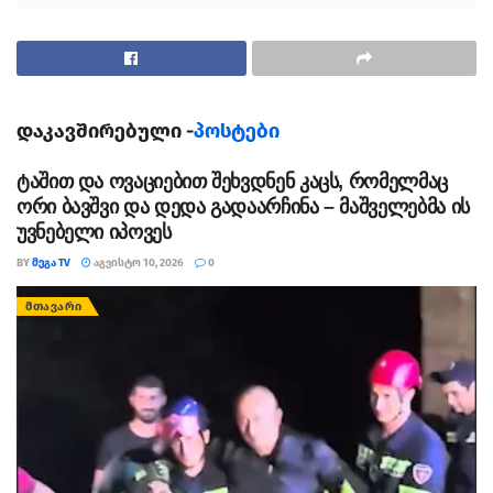
დაკავშირებული -
პოსტები
ტაშით და ოვაციებით შეხვდნენ კაცს, რომელმაც
ორი ბავშვი და დედა გადაარჩინა – მაშველებმა ის
უვნებელი იპოვეს
BY
ᲛᲔᲒᲐ TV
ᲐᲒᲕᲘᲡᲢᲝ 10, 2026
0
ᲛᲗᲐᲕᲐᲠᲘ