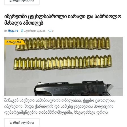
ᲓᲐᲬᲕᲠᲘᲚᲔᲑᲘᲗ
DETAILS
ცნობით, გამოძიება 115-ე მუხლით დაიწყო.
იმერეთში ცეცხლსასროლი იარაღი და საბრძოლო
მასალა ამოიღეს
BY
ᲛᲔᲒᲐ TV
ᲐᲒᲕᲘᲡᲢᲝ 9, 2026
0
ᲛᲗᲐᲕᲐᲠᲘ
შინაგან საქმეთა სამინისტროს თბილისის, ქვემო ქართლის,
იმერეთის, შიდა ქართლის და სამცხე ჯავახეთის პოლიციის
დეპარტამენტების თანამშრომლებმა, სხვადასხვა დროს
ჩატარებული საპოლიციო პრევენციული ღონისძიებების
ᲓᲐᲬᲕᲠᲘᲚᲔᲑᲘᲗ
DETAILS
შედეგად, ცეცხლსასროლი იარაღისა და საბრძოლო მასალის