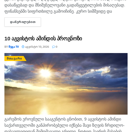
დასაწყებად და მნიშვნელოვანი გადაწყვეტილების მისაღებად.
ფინანსებში სიფრთხილე გამოიჩინე. კურო სიმშვიდე და
მოთმინება დღეს შენს სასარგებლოდ იმუშავებს.
ᲓᲐᲬᲕᲠᲘᲚᲔᲑᲘᲗ
DETAILS
ურთიერთობებში გულწრფელი საუბარი ბევრ გაუგებრობას
მოაგვარებს....
10 აგვისტოს ამინდის პროგნოზი
BY
ᲛᲔᲒᲐ TV
ᲐᲒᲕᲘᲡᲢᲝ 10, 2026
0
ᲛᲗᲐᲕᲐᲠᲘ
გარემოს ეროვნული სააგენტოს ცნობით, 9 აგვისტოს ამინდი
საქართველოში განპირობებული იქნება შავი ზღვის ჩრდილო-
დასავლეთიდან შემომავალი გრილი, ნოტიო ჰაერის მასების