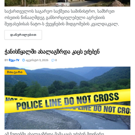
საქართველოს საგარეო საქმეთა სამინისტრო, სამხრეთ
ოსეთის წინააღმდეგ განხორციელებული აგრესიის
შეფასებისას ნატო-ს ქვეყნების მიდგომების კვალდაკვალ,
საკუთარი ხალხის და საერთაშორისო საზოგადოების
ᲓᲐᲬᲕᲠᲘᲚᲔᲑᲘᲗ
DETAILS
შეცდომაში შეყვანას აგრძელებს, - ამის შესახებ აღნიშნულია
განცხადებაში, რომელსაც ოკუპირებული ცხინვალის...
ჭანისწყალში ახალაგზრდა კაცს ეძებენ
BY
ᲛᲔᲒᲐ TV
ᲐᲒᲕᲘᲡᲢᲝ 9, 2026
0
ᲛᲗᲐᲕᲐᲠᲘ
ამ წუთებში ახალგაზრდა მამაკაცს ეძებენ მდინარე