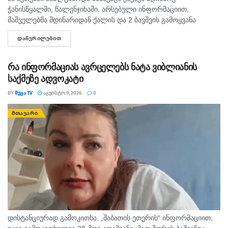
ჭანისწყალში, წალენჯიხაში. არსებული ინფორმაციით,
მაშველებმა მდინარიდან ქალის და 2 ბავშვის გამოყვანა
შეძლეს, ხოლო მოულოდნელად ადიდებულმა და სისწრაფით
ᲓᲐᲬᲕᲠᲘᲚᲔᲑᲘᲗ
DETAILS
მოვარდნილმა მდინარემ ახალგაზრდა მამაკაცი გაიტაცა.
ადგილზე იმყოფება...
რა ინფორმაციას ავრცელებს ნატა ვიბლიანის
საქმეზე ადვოკატი
BY
ᲛᲔᲒᲐ TV
ᲐᲒᲕᲘᲡᲢᲝ 9, 2026
0
ᲛᲗᲐᲕᲐᲠᲘ
დისტანციურად გამოკითხა. „შაბათის ეთერის“ ინფორმაციით,