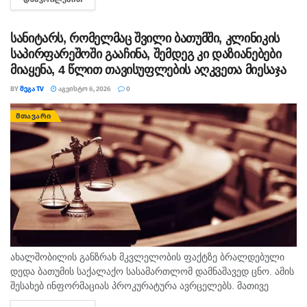
თავისუფლების აღკვეთა მიესაჯა, თუმცა აღნიშნულმა
სასჯელმა ნიკა მელიასთვის გამოტანილი წინა განაჩენი...
სანიტარს, რომელმაც შვილი ბათუმში, კლინიკის
საპირფარეშოში გააჩინა, შემდეგ კი დაზიანებები
მიაყენა, 4 წლით თავისუფლების აღკვეთა მიესაჯა
BY
ᲛᲔᲒᲐ TV
ᲐᲒᲕᲘᲡᲢᲝ 6, 2026
0
ᲛᲗᲐᲕᲐᲠᲘ
ახალშობილის განზრახ მკვლელობის ფაქტზე ბრალდებული
დედა ბათუმის საქალაქო სასამართლომ დამნაშავედ ცნო. ამის
შესახებ ინფორმაციას პროკურატურა ავრცელებს. მათივე
ინფორმაციით, საქმე ეხება, 22 თებერვალს, ბათუმის ერთ-