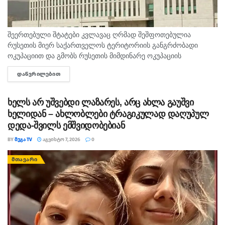
შეერთებული შტატები კვლავაც ღრმად შეშფოთებულია
რუსეთის მიერ საქართველოს ტერიტორიის განგრძობადი
ოკუპაციით და გმობს რუსეთის მიმდინარე ოკუპაციის
პირობებში მომხდარ მკვლელობებს, გატაცებებსა და სხვა
ᲓᲐᲬᲕᲠᲘᲚᲔᲑᲘᲗ
DETAILS
სახის ძალადობა, - ამ განცხადებით აშშ-ს საელჩო
საქართველოში 2008...
ხელს არ უშვებდი ლაზარეს, არც ახლა გაუშვი
ხელიდან – ახლობლები ტრაგიკულად დაღუპულ
დედა-შვილს ემშვიდობებიან
BY
ᲛᲔᲒᲐ TV
ᲐᲒᲕᲘᲡᲢᲝ 7, 2026
0
ᲛᲗᲐᲕᲐᲠᲘ