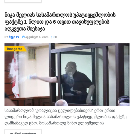
ნიკა მელიას სასამართლოს უპატივცემლობის
ფაქტზე 1 წლით და 6 თვით თავისუფლების
აღკვეთა მიესაჯა
BY
ᲛᲔᲒᲐ TV
ᲐᲒᲕᲘᲡᲢᲝ 6, 2026
0
ᲛᲗᲐᲕᲐᲠᲘ
სასამართლომ “კოალიცია ცვლილებისთვის“ ერთ-ერთი
ლიდერი ნიკა მელია სასამართლოს უპატივცემლობის ფაქტზე
დამნაშავედ ცნო. მოსამართლე ნინო ელიეშვილის
გადაწყვეტილებით, ნიკა მელიას 1 წლით და 6 თვით
ᲓᲐᲬᲕᲠᲘᲚᲔᲑᲘᲗ
DETAILS