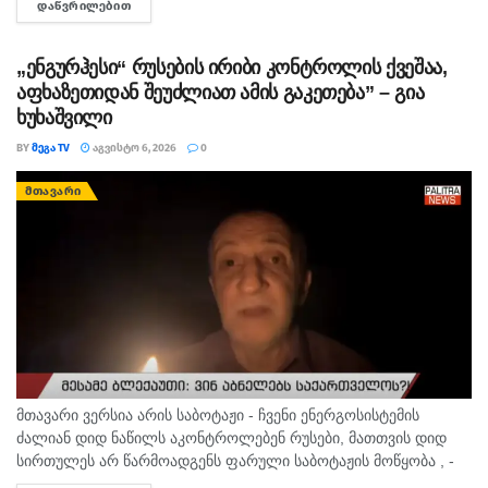
ᲓᲐᲬᲕᲠᲘᲚᲔᲑᲘᲗ
DETAILS
ერთი კლინიკაში მომხდარ ფაქტს, რა დროსაც კლინიკის ერთ-
ერთმა...
„ენგურჰესი“ რუსების ირიბი კონტროლის ქვეშაა,
აფხაზეთიდან შეუძლიათ ამის გაკეთება” – გია
ხუხაშვილი
BY
ᲛᲔᲒᲐ TV
ᲐᲒᲕᲘᲡᲢᲝ 6, 2026
0
ᲛᲗᲐᲕᲐᲠᲘ
მთავარი ვერსია არის საბოტაჟი - ჩვენი ენერგოსისტემის
ძალიან დიდ ნაწილს აკონტროლებენ რუსები, მათთვის დიდ
სირთულეს არ წარმოადგენს ფარული საბოტაჟის მოწყობა , -
ამის შესახებ ანალიტიკოსმა გია ხუხაშვილმა „პალიტრანიუსის“