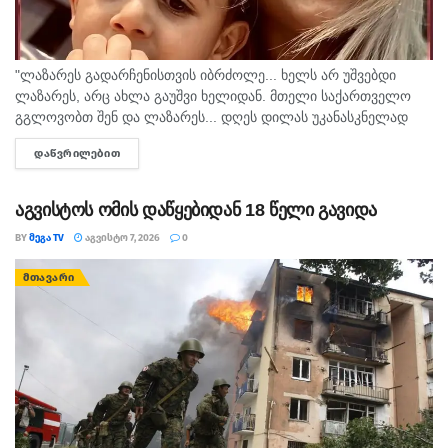
"ლაზარეს გადარჩენისთვის იბრძოლე... ხელს არ უშვებდი
ლაზარეს, არც ახლა გაუშვი ხელიდან. მთელი საქართველო
გგლოვობთ შენ და ლაზარეს... დღეს დილას უკანასკნელად
მომესალმე, თურმე. ისღა დაგვრჩა ნუგეშად, შენი თავი
ᲓᲐᲬᲕᲠᲘᲚᲔᲑᲘᲗ
DETAILS
გვაპოვნინო..." - 6...
აგვისტოს ომის დაწყებიდან 18 წელი გავიდა
BY
ᲛᲔᲒᲐ TV
ᲐᲒᲕᲘᲡᲢᲝ 7, 2026
0
ᲛᲗᲐᲕᲐᲠᲘ