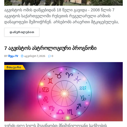
აგვისტოს ომის დაწყებიდან 18 წელი გავიდა - 2008 წლის 7
აგვიტოს საქართველოში რუსეთის რეგულარული არმიის
დანაყოფები შემოიჭრნენ. არსებობს არაერთი მტკიცებულება,
რომლითაც დადასტურდა, რომ რუსეთის ჯარმა საქართველოს
ᲓᲐᲬᲕᲠᲘᲚᲔᲑᲘᲗ
DETAILS
სახელმწიფო საზღვარი სწორედ 7...
7 აგვისტოს ასტროლოგიური პროგნოზი
BY
ᲛᲔᲒᲐ TV
ᲐᲒᲕᲘᲡᲢᲝ 7, 2026
0
ᲛᲗᲐᲕᲐᲠᲘ
ვერძი დღე ხელს შეგიწყობთ მნიშვნელოვანი საქმეების