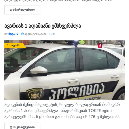
მოსალოდნელია: დროგამოშვებით ღრუბლიანობის მომატება.
ᲓᲐᲬᲕᲠᲘᲚᲔᲑᲘᲗ
DETAILS
უმეტესად უნალექოდ. იქროლებსაღმოსავლეთის
მიმართულების ზომიერი ქარი. სოხუმი: უნალექოდ. ჰაერის...
ავარიას 1 ადამიანი ემსხვერპლა
BY
ᲛᲔᲒᲐ TV
ᲐᲒᲕᲘᲡᲢᲝ 6, 2026
0
ᲛᲗᲐᲕᲐᲠᲘ
ადიგენის მუნიციპალიტეტის, სოფელ ბოლაჯურთან მომხდარ
ავარიას 1 პირი ემსხვერპლა- ინფორმაციას TOK2Region
ავრცელებს. შსს-ს ცნობით გამოძიება სსკ-ის 276-ე მუხლითაა
დაწყებული, რაც ტრანსპორტის მოძრაობის უსაფრთხოების ან
ᲓᲐᲬᲕᲠᲘᲚᲔᲑᲘᲗ
DETAILS
ექსპლუატაციის წესის დარღვევას გულისხმობს.