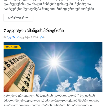
დასრულებასა და ახალი მიზნების დასახვაში. შესაძლოა,
საინტერესო შეთავაზება მიიღოთ. პირად ურთიერთობებში
გულწრფელი საუბარი ბევრ გაუგებრობას გააქრობს. კურო
ᲓᲐᲬᲕᲠᲘᲚᲔᲑᲘᲗ
DETAILS
ფინანსურ საკითხებში სიფრთხილე გამოიჩინეთ და ემოციური...
7 აგვისტოს ამინდის პროგნოზი
BY
ᲛᲔᲒᲐ TV
ᲐᲒᲕᲘᲡᲢᲝ 7, 2026
0
ᲛᲗᲐᲕᲐᲠᲘ
გარემოს ეროვნული სააგენტოს ცნობით, დღეს 7 აგვისტოს
ამინდი საქართველოში განპირობებული იქნება სამხრეთიდან
გავრცელებული ცხელი ჰაერის მასებით. საქართველოში