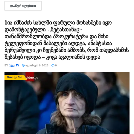
ხელისუფლებისთვის ძნელად ასახსნელია საზოგადოებისთვის.
ᲓᲐᲬᲕᲠᲘᲚᲔᲑᲘᲗ
DETAILS
ვფიქრობ, ეს მოთხოვნები უფრო ოკუპირებულ რეგიონებს უნდა
ეხებოდეს, -...
ნია იმნაძის სახლში ფარული მოსასმენი იყო
დამონტაჟებული, „მეტასთანაც“
თანამშრომლობდა პროკურატურა და მისი
ტელეფონიდან მასალები აღდგა, ანასტასია
ბერუაშვილი კი ჩვენებაში ამბობს, რომ თავდასხმის
შესახებ იცოდა – გიგა ავალიანის დედა
BY
ᲛᲔᲒᲐ TV
ᲐᲒᲕᲘᲡᲢᲝ 6, 2026
0
ᲛᲗᲐᲕᲐᲠᲘ