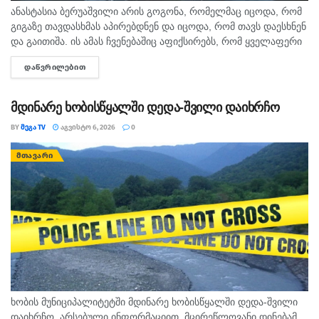
ანასტასია ბერუაშვილი არის გოგონა, რომელმაც იცოდა, რომ
გიგაზე თავდასხმას აპირებდნენ და იცოდა, რომ თავს დაესხნენ
და გაითიშა. ის ამას ჩვენებაშიც აფიქსირებს, რომ ყველაფერი
იცოდა, - ამის შესახებ მოკლული მასწავლებლის, გიგა
ᲓᲐᲬᲕᲠᲘᲚᲔᲑᲘᲗ
DETAILS
ავალიანის...
მდინარე ხობისწყალში დედა-შვილი დაიხრჩო
BY
ᲛᲔᲒᲐ TV
ᲐᲒᲕᲘᲡᲢᲝ 6, 2026
0
ᲛᲗᲐᲕᲐᲠᲘ
ხობის მუნიციპალიტეტში მდინარე ხობისწყალში დედა-შვილი
დაიხრჩო. არსებული ინფორმაციით, მცირეწლოვანი დინებამ