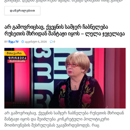
გა­ი­ტა­ცა, დე­დამ გა­დარ­ჩე­ნა სცა­და, თუმ­ცა დი­ნე­ბამ ისიც გა­ი­ტა­
ცა. ბავ­შვის ცხე­და­რი ად­გი­ლობ­რივ­მა იპო­ვა და მდი­ნა­რი­დან
ᲓᲐᲬᲕᲠᲘᲚᲔᲑᲘᲗ
DETAILS
ამო­ას­ვე­ნა. დე­დის სამ­ძებ­რო-სა­მაშ­ვე­ლო სა­მუ­შა­ო­ე­ბი ამ დრომ­
დე...
არ გამოვრიცხავ, ქვეყნის სამჯერ ჩაბნელება
რუსეთის მხრიდან შანტაჟი იყოს – ლელა ჯეჯელავა
BY
ᲛᲔᲒᲐ TV
ᲐᲒᲕᲘᲡᲢᲝ 6, 2026
0
ᲛᲗᲐᲕᲐᲠᲘ
არ გამოვრიცხავ, ქვეყნის სამჯერ ჩაბნელება რუსეთის მხრიდან
შანტაჟი იყოს და შეიძლება კონკრეტული პოლიტიკური
მოთხოვნების შესრულებას უკავშირდებოდეს, რაც