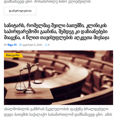
დამნაშავედ ცნო. მოსამართლე ნინო ელიეშვილის
გადაწყვეტილებით, ნიკა მელიას 1 წლით და 6 თვით
ᲓᲐᲬᲕᲠᲘᲚᲔᲑᲘᲗ
DETAILS
თავისუფლების აღკვეთა მიესაჯა, თუმცა აღნიშნულმა
სასჯელმა ნიკა მელიასთვის გამოტანილი წინა განაჩენი...
სანიტარს, რომელმაც შვილი ბათუმში, კლინიკის
საპირფარეშოში გააჩინა, შემდეგ კი დაზიანებები
მიაყენა, 4 წლით თავისუფლების აღკვეთა მიესაჯა
BY
ᲛᲔᲒᲐ TV
ᲐᲒᲕᲘᲡᲢᲝ 6, 2026
0
ᲛᲗᲐᲕᲐᲠᲘ
ახალშობილის განზრახ მკვლელობის ფაქტზე ბრალდებული
დედა ბათუმის საქალაქო სასამართლომ დამნაშავედ ცნო. ამის