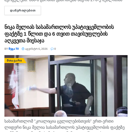
დაწყებული, რაც ტრანსპორტის მოძრაობის უსაფრთხოების ან
ᲓᲐᲬᲕᲠᲘᲚᲔᲑᲘᲗ
DETAILS
ექსპლუატაციის წესის დარღვევას გულისხმობს.
ნიკა მელიას სასამართლოს უპატივცემლობის
ფაქტზე 1 წლით და 6 თვით თავისუფლების
აღკვეთა მიესაჯა
BY
ᲛᲔᲒᲐ TV
ᲐᲒᲕᲘᲡᲢᲝ 6, 2026
0
ᲛᲗᲐᲕᲐᲠᲘ
სასამართლომ “კოალიცია ცვლილებისთვის“ ერთ-ერთი
ლიდერი ნიკა მელია სასამართლოს უპატივცემლობის ფაქტზე