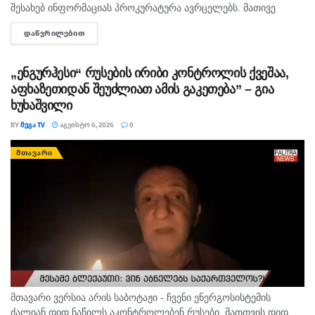
შესახებ ინფორმაციას პროკურატურა ავრცელებს. მათივე
ინფორმაციით, საქმე ეხება, 22 თებერვალს, ბათუმის ერთ-
ᲓᲐᲬᲕᲠᲘᲚᲔᲑᲘᲗ
DETAILS
ერთი კლინიკაში მომხდარ ფაქტს, რა დროსაც კლინიკის ერთ-
ერთმა...
„ენგურჰესი“ რუსების ირიბი კონტროლის ქვეშაა,
აფხაზეთიდან შეუძლიათ ამის გაკეთება” – გია
ხუხაშვილი
BY
ᲛᲔᲒᲐ TV
ᲐᲒᲕᲘᲡᲢᲝ 6, 2026
0
ᲛᲗᲐᲕᲐᲠᲘ
მთავარი ვერსია არის საბოტაჟი - ჩვენი ენერგოსისტემის
ძალიან დიდ ნაწილს აკონტროლებენ რუსები, მათთვის დიდ