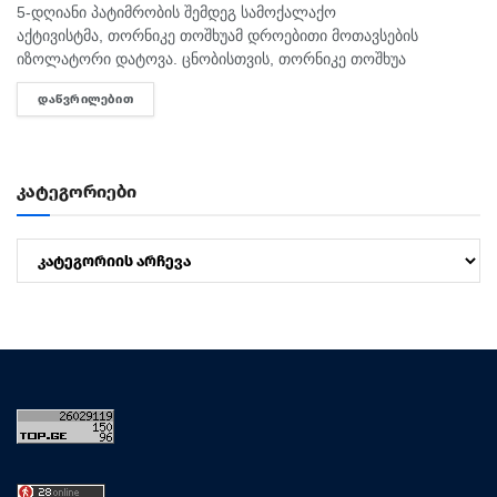
5-დღიანი პატიმრობის შემდეგ სამოქალაქო
აქტივისტმა, თორნიკე თოშხუამ დროებითი მოთავსების
იზოლატორი დატოვა. ცნობისთვის, თორნიკე თოშხუა
პოლიციამ 31 ივლისს, თბილისის საკრებულოსთან
ᲓᲐᲬᲕᲠᲘᲚᲔᲑᲘᲗ
DETAILS
დააკავა. მას ხელში ეკავა ბანერი "ბიძინა ყ - არაა/არის?".
შეგახსენებთ, რომ თოშხუა ბიძინას და სამი...
კატეგორიები
კატეგორიები