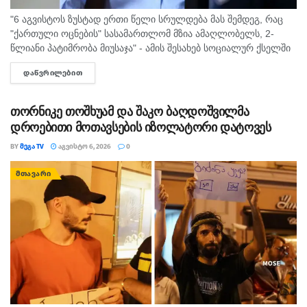
"6 აგვისტოს ზუსტად ერთი წელი სრულდება მას შემდეგ, რაც
"ქართული ოცნების" სასამართლომ მზია ამაღლობელს, 2-
წლიანი პატიმრობა მიუსაჯა" - ამის შესახებ სოციალურ ქსელში
"მედიის ადვოკატირების კოალიცია" წერს და დაკავებულ
ᲓᲐᲬᲕᲠᲘᲚᲔᲑᲘᲗ
DETAILS
ჟურნალისტს სოლიდარობას უცხადებს. ორგანიზაცია...
თორნიკე თოშხუამ და შაკო ბაღდოშვილმა
დროებითი მოთავსების იზოლატორი დატოვეს
BY
ᲛᲔᲒᲐ TV
ᲐᲒᲕᲘᲡᲢᲝ 6, 2026
0
ᲛᲗᲐᲕᲐᲠᲘ